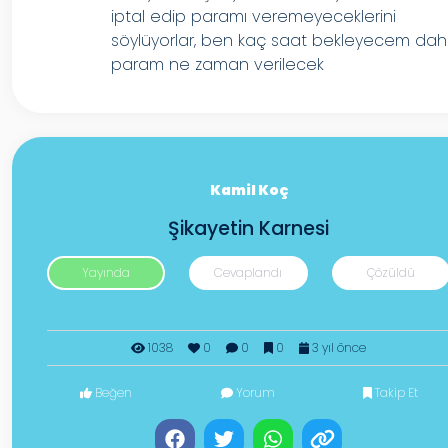
iptal edip paramı veremeyeceklerini
söylüyorlar, ben kaç saat bekleyecem da
param ne zaman verilecek
Kamil Koç
Şikayetin Karnesi
Yayında
Cevaplandı
Çözüldü
1038
0
0
0
3 yıl önce
Beğen
Yorum
Takip Et