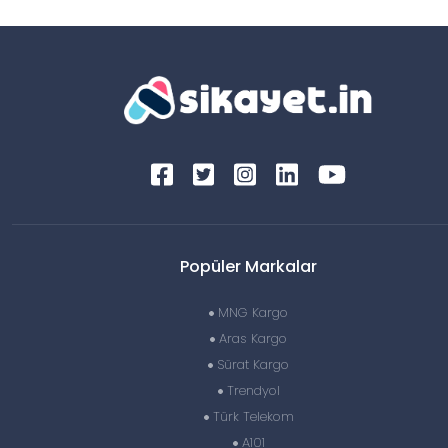
Popüler Markalar
MNG Kargo
Aras Kargo
Sürat Kargo
Trendyol
Türk Telekom
A101