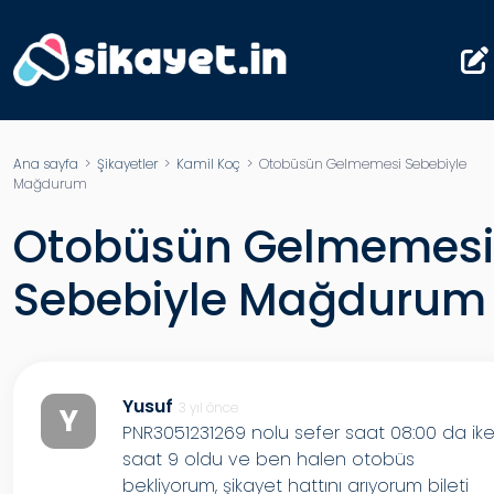
Ana sayfa
>
Şikayetler
>
Kamil Koç
> Otobüsün Gelmemesi Sebebiyle
Mağdurum
Otobüsün Gelmemesi
Sebebiyle Mağdurum
Yusuf
3 yıl önce
Y
PNR3051231269 nolu sefer saat 08:00 da ik
saat 9 oldu ve ben halen otobüs
bekliyorum, şikayet hattını arıyorum bileti