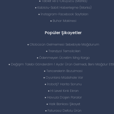
Tablet ve E-Okuyucu (Marka)
Kablolu-Sabit Haberleşme (Marka)
İnstagram-Facebook Sayfaları
Buhar Makinesi
Popüler Şikayetler
Otobüsün Gelmemesi Sebebiyle Mağdurum
Trendyol Temsilcileri
Ödenmeyen Ücretim Mng Kargo
Değişim Talebi Gönderdim 1 Aydır Ürün Gelmedi, Beni Mağdur Ettil
Tencerelerin Bozulmasi
Oyunlara Müdahale Var
İrobotj7 Harita Sorunu
Hi Level Kırık Ekran
Havuza Düşen Paralar
Halk Bankası Şikayet
Faturasız Defolu Ürün