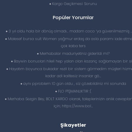
Kargo Geçikmesi Sorunu
Popüler Yorumlar
3 yıl oldu hala bir dönüş olmadı… madam coco ‘ya güvenilmezmiş 
Malesef bursa suit Women yağmur erdaş da asla paramı iade etme
çok kaba ters
Merhabalar maduriyetiniz giderildi mi?
Baywin bonuslari hileli hep yalan olan kazanç sağlamayan bir si
Hayatım boyunca bukadar rezil bir sistem görmedim müşteri hizme
kadar adi kalitesiz insanlar gö...
aynı pproblem 10 gün oldu , siz çözebildiniz mi sonunda
FLO PİŞMANLIKTIR :(
Merhaba Sezgin Bey, BOLT KARGO olarak, taleplerinizin anlık cevapl
için; https://www.bol...
Şikayetler