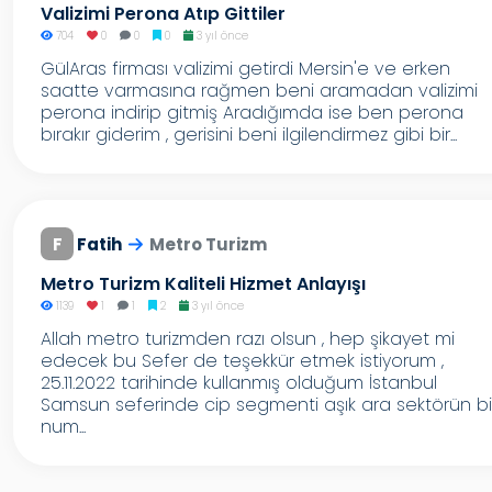
Valizimi Perona Atıp Gittiler
704
0
0
0
3 yıl önce
GülAras firması valizimi getirdi Mersin'e ve erken
saatte varmasına rağmen beni aramadan valizimi
perona indirip gitmiş Aradığımda ise ben perona
bırakır giderim , gerisini beni ilgilendirmez gibi bir...
F
Fatih
Metro Turizm
Metro Turizm Kaliteli Hizmet Anlayışı
1139
1
1
2
3 yıl önce
Allah metro turizmden razı olsun , hep şikayet mi
edecek bu Sefer de teşekkür etmek istiyorum ,
25.11.2022 tarihinde kullanmış olduğum İstanbul
Samsun seferinde cip segmenti aşık ara sektörün bi
num...