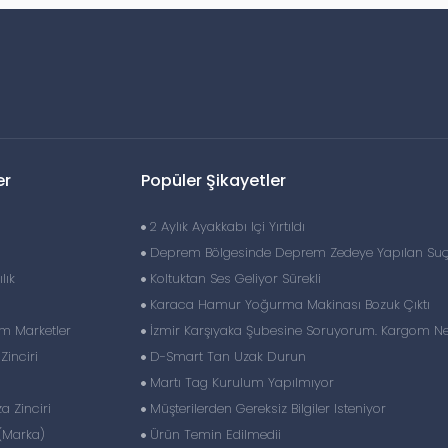
er
Popüler Şikayetler
2 Aylık Ayakkabı Içi Yırtıldı
Deprem Bölgesinde Deprem Zedeye Yapılan Su
lık
Koltuktan Ses Geliyor Sürekli
Karaca Hamur Yoğurma Makinası Bozuk Çıktı
im Marketler
İzmir Karşıyaka Şubesine Soruyorum. Kargom N
inciri
D-Smart Tan Uzak Durun
Martı Tag Kurulum Yapılmıyor
 Zinciri
Müşterilerden Gereksiz Bilgiler Isteniyor
(Marka)
Ürün Temin Edilmedii