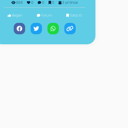
896
0
0
0
3 yıl önce
Beğen
Yorum
Takip Et