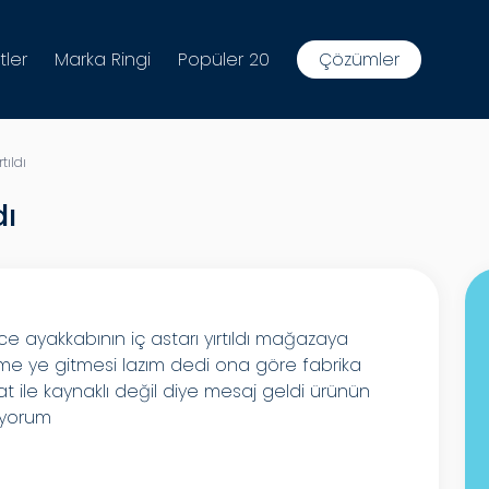
tler
Marka Ringi
Popüler 20
Çözümler
tıldı
dı
 ayakkabının iç astarı yırtıldı mağazaya
eme ye gitmesi lazım dedi ona göre fabrika
t ile kaynaklı değil diye mesaj geldi ürünün
iyorum