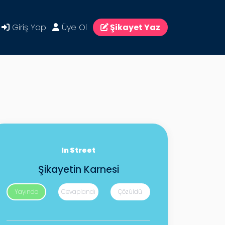
Giriş Yap
Üye Ol
Şikayet Yaz
In Street
Şikayetin Karnesi
Yayında
Cevaplandı
Çözüldü