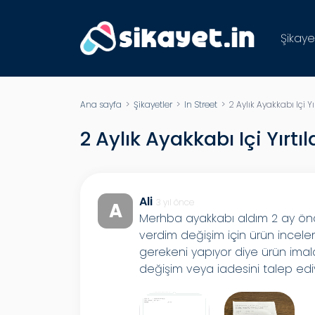
Şikaye
Ana sayfa
>
Şikayetler
>
In Street
> 2 Aylık Ayakkabı Içi Yır
2 Aylık Ayakkabı Içi Yırtıl
Ali
3 yıl önce
A
Merhba ayakkabı aldım 2 ay önce
verdim değişim için ürün incel
gerekeni yapıyor diye ürün imala
değişim veya iadesini talep ed