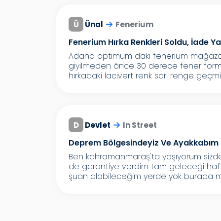
Ü
Ünal
Fenerium
Fenerium Hırka Renkleri Soldu, İade Y
Adana optimum daki fenerium mağazasın
giyilmeden önce 30 derece fener formas
hırkadaki lacivert renk sarı renge geçmiş.
D
Devlet
In Street
Deprem Bölgesindeyiz Ve Ayakkabı
Ben kahramanmaraş'ta yaşıyorum sizden
de garantiye verdim tam geleceği ha
şuan alabileceğim yerde yok burada ma