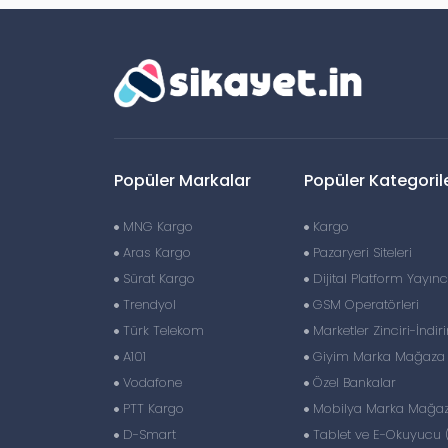
Popüler Markalar
Popüler Kategoril
MNG Kargo
Kargo
Aras Kargo
Pazaryeri Siteleri
Sürat Kargo
Dijital Platform Yayıncı
Trendyol
GSM Operatörleri
Türk Telekom
Marketler Zinciri-İndir
A101
Giyim Marka Mağaza Z
Vodafone
Özel Bankalar
PTT Kargo
Mobilya Marka Mağaza
D-Smart
Tablet ve E-Okuyucu 