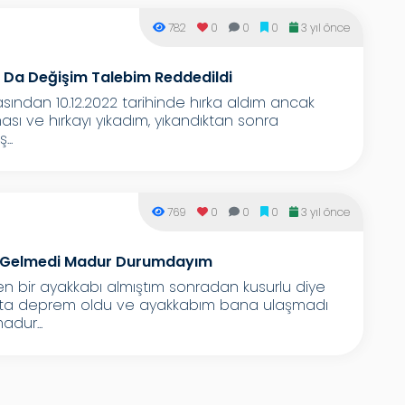
782
0
0
0
3 yıl önce
a Da Değişim Talebim Reddedildi
dan 10.12.2022 tarihinde hırka aldım ancak
ı ve hırkayı yıkadım, yıkandıktan sonra
..
769
0
0
0
3 yıl önce
m Gelmedi Madur Durumdayım
 bir ayakkabı almıştım sonradan kusurlu diye
fta deprem oldu ve ayakkabım bana ulaşmadı
dur...