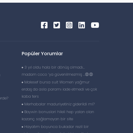
Popüler Yorumlar
3 yıl oldu hala bir dönüş olmadı…
madam coco ‘ya güvenilmezmiş …😡😡
ç
Malesef bursa suit Women yağmur
erdaş da asla paramı iade etmedi ve çok
kaba ters
erde?
Merhabalar maduriyetiniz giderildi mi?
Baywin bonuslari hileli hep yalan olan
kazanç sağlamayan bir site
Hayatım boyunca bukadar rezil bir