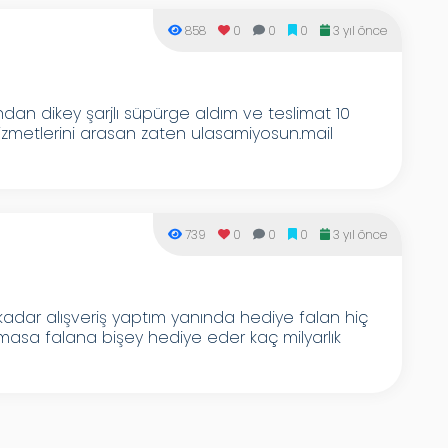
858
0
0
0
3 yıl önce
ından dikey şarjlı süpürge aldım ve teslimat 10
hizmetlerini arasan zaten ulasamiyosun.mail
739
0
0
0
3 yıl önce
 kadar alışveriş yaptım yanında hediye falan hiç
n masa falana bişey hediye eder kaç milyarlık