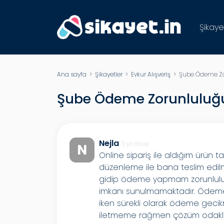
Şikaye
Ana sayfa
>
Şikayetler
>
Evkur Alışveriş
> Şube Ödeme Zo
Şube Ödeme Zorunluluğ
Nejla
3 yıl önce
N
Online sipariş ile aldığım ürün 
düzenleme ile bana teslim edil
gidip ödeme yapmam zorunlulu
imkanı sunulmamaktadır. Ödemel
iken sürekli olarak ödeme geci
iletmeme rağmen çözüm odaklı 