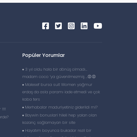
Popüler Yorumlar
3 yıl oldu hala bir dönüş olmadı…
madam coco ‘ya güvenilmezmiş …😡😡
Malesef bursa suit Women yağmur
erdaş da asla paramı iade etmedi ve çok
kaba ters
Merhabalar maduriyetiniz giderildi mi?
!!!!
Baywin bonuslari hileli hep yalan olan
erde?
kazanç sağlamayan bir site
Hayatım boyunca bukadar rezil bir