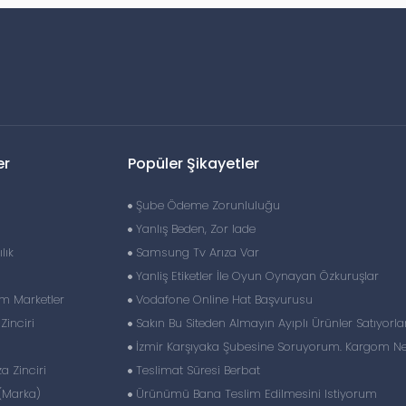
er
Popüler Şikayetler
Şube Ödeme Zorunluluğu
Yanlış Beden, Zor Iade
lık
Samsung Tv Arıza Var
Yanliş Etiketler İle Oyun Oynayan Özkuruşlar
im Marketler
Vodafone Online Hat Başvurusu
inciri
Sakın Bu Siteden Almayın Ayıplı Ürünler Satıyorlar 
İzmir Karşıyaka Şubesine Soruyorum. Kargom N
 Zinciri
Teslimat Süresi Berbat
(Marka)
Ürünümü Bana Teslim Edilmesini Istiyorum