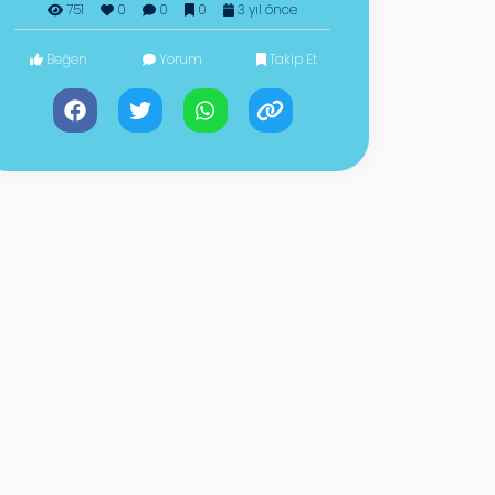
751
0
0
0
3 yıl önce
Beğen
Yorum
Takip Et