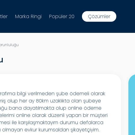
tler
Marka Ringi
Popüler 20
Çözümler
runluluğu
u
tarafıma bilgi verilmeden şube ödemeli olarak
miş olup her ay 80km uzaklıkta olan şubeye
ğu bana dayatılmakta olup online ödeme
erimi online olarak düzenli yapan bir müşteri
kmesi ile karşılaşmaktayım durumu defalarca
olmayan evkur kurumsaldan şikayetçiyim.