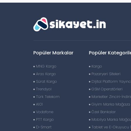
Popüler Markalar
Popüler Kategoril
MNG Kargo
Kargo
Aras Kargo
Pazaryeri Siteleri
Sürat Kargo
Dijital Platform Yayıncı
Trendyol
GSM Operatörleri
Türk Telekom
Marketler Zinciri-İndir
A101
Giyim Marka Mağaza Z
Vodafone
Özel Bankalar
PTT Kargo
Mobilya Marka Mağaza
D-Smart
Tablet ve E-Okuyucu 