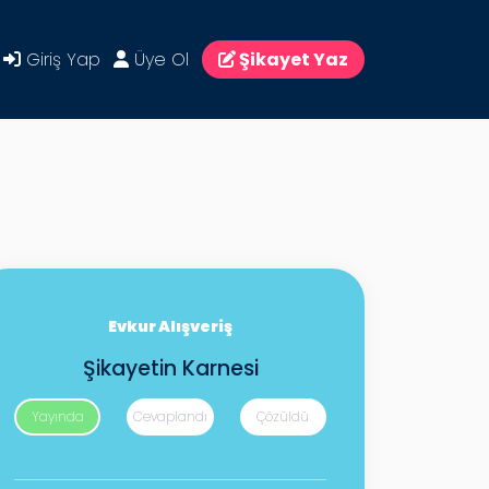
Giriş Yap
Üye Ol
Şikayet Yaz
Evkur Alışveriş
Şikayetin Karnesi
Yayında
Cevaplandı
Çözüldü