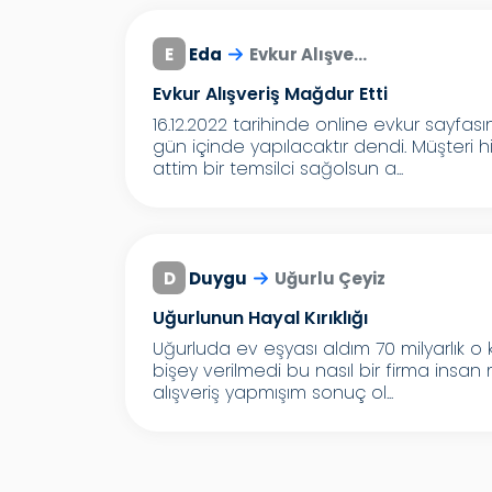
E
Eda
Evkur Alışve...
Evkur Alışveriş Mağdur Etti
16.12.2022 tarihinde online evkur sayfas
gün içinde yapılacaktır dendi. Müşteri 
attim bir temsilci sağolsun a...
D
Duygu
Uğurlu Çeyiz
Uğurlunun Hayal Kırıklığı
Uğurluda ev eşyası aldım 70 milyarlık o
bişey verilmedi bu nasıl bir firma insa
alışveriş yapmışım sonuç ol...