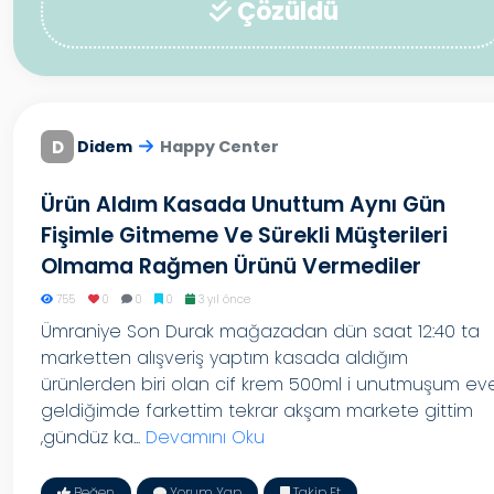
Çözüldü
D
Didem
Happy Center
Ürün Aldım Kasada Unuttum Aynı Gün
Fişimle Gitmeme Ve Sürekli Müşterileri
Olmama Rağmen Ürünü Vermediler
755
0
0
0
3 yıl önce
Ümraniye Son Durak mağazadan dün saat 12:40 ta
marketten alışveriş yaptım kasada aldığım
ürünlerden biri olan cif krem 500ml i unutmuşum ev
geldiğimde farkettim tekrar akşam markete gittim
,gündüz ka...
Devamını Oku
Beğen
Yorum Yap
Takip Et