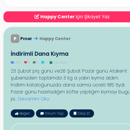
Happy Center
için Şikayet Yaz
P
Pınar
Happy Center
İndirimli Dana Kıyma
1494
0
0
0
3 yıl önce
23 Şubat prş günü ve26 Şubat Pazar günü Atakent
şubenizden toplamda 3 kg a yakın kıyma aldım.
İndirim kataloğunuzda dana sarma ücreti 185 tlydi.
Pazar günü hazırladığım köfte yaptığım kıymayı bug
pi...
Devamını Oku
Beğen
Yorum Yap
Takip Et