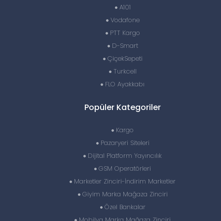
A101
Vodafone
PTT Kargo
D-Smart
ÇiçekSepeti
Turkcell
FLO Ayakkabı
Popüler Kategoriler
Kargo
Pazaryeri Siteleri
Dijital Platform Yayıncılık
GSM Operatörleri
Marketler Zinciri-İndirim Marketler
Giyim Marka Mağaza Zinciri
Özel Bankalar
Mobilya Marka Mağaza Zinciri