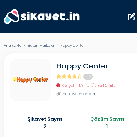
Ana sayfa
>
Bütün Markalar
> Happy Center
Happy Center
4,0
Şikayetin Marka Üyesi Değildir
happycenter.com.tr
Şikayet Sayısı
Çözüm Sayısı
2
1