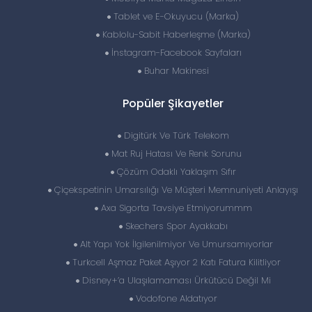
Tablet ve E-Okuyucu (Marka)
Kablolu-Sabit Haberleşme (Marka)
İnstagram-Facebook Sayfaları
Buhar Makinesi
Popüler Şikayetler
Digitürk Ve Türk Telekom
Mat Ruj Hatası Ve Renk Sorunu
Çözüm Odaklı Yaklaşım Sıfır
Çiçekspetinin Umarsılığı Ve Müşteri Memnuniyeti Anlayışı
Axa Sigorta Tavsiye Etmiyorummm
Skechers Spor Ayakkabı
Alt Yapı Yok İlgilenilmiyor Ve Umursamıyorlar
Turkcell Aşmaz Paket Aşıyor 2 Katı Fatura Kilitliyor
Disney+’a Ulaşılamaması Ürkütücü Değil Mi
Vodofone Aldatıyor