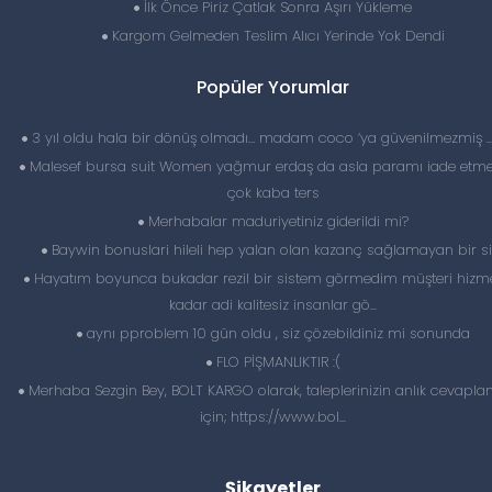
İlk Önce Piriz Çatlak Sonra Aşırı Yükleme
Kargom Gelmeden Teslim Alıcı Yerinde Yok Dendi
Popüler Yorumlar
3 yıl oldu hala bir dönüş olmadı… madam coco ‘ya güvenilmezmiş 
Malesef bursa suit Women yağmur erdaş da asla paramı iade etme
çok kaba ters
Merhabalar maduriyetiniz giderildi mi?
Baywin bonuslari hileli hep yalan olan kazanç sağlamayan bir si
Hayatım boyunca bukadar rezil bir sistem görmedim müşteri hizme
kadar adi kalitesiz insanlar gö...
aynı pproblem 10 gün oldu , siz çözebildiniz mi sonunda
FLO PİŞMANLIKTIR :(
Merhaba Sezgin Bey, BOLT KARGO olarak, taleplerinizin anlık cevapl
için; https://www.bol...
Şikayetler