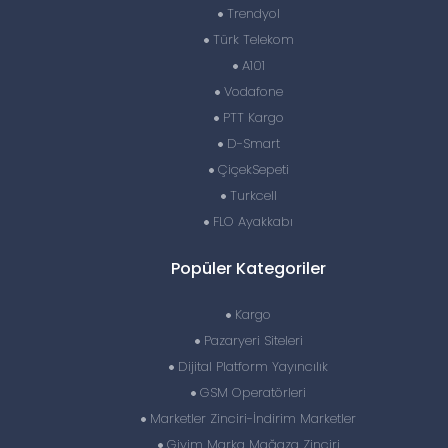
Trendyol
Türk Telekom
A101
Vodafone
PTT Kargo
D-Smart
ÇiçekSepeti
Turkcell
FLO Ayakkabı
Popüler Kategoriler
Kargo
Pazaryeri Siteleri
Dijital Platform Yayıncılık
GSM Operatörleri
Marketler Zinciri-İndirim Marketler
Giyim Marka Mağaza Zinciri