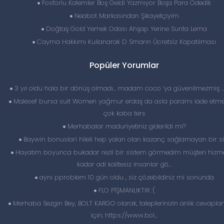
Fosforlu Kalemler Boş Geldi Yazmıyor Boşa Para Ödedik
Neabot Markasından Şikayetçiyim
Doğtaş Gold Yemek Odası Ahşap Yerine Sunta Lema
Cayma Hakkımı Kullanarak D Smarın Ücretsiz Kapatılması
Popüler Yorumlar
3 yıl oldu hala bir dönüş olmadı… madam coco ‘ya güvenilmezmiş 
Malesef bursa suit Women yağmur erdaş da asla paramı iade etme
çok kaba ters
Merhabalar maduriyetiniz giderildi mi?
Baywin bonuslari hileli hep yalan olan kazanç sağlamayan bir si
Hayatım boyunca bukadar rezil bir sistem görmedim müşteri hizme
kadar adi kalitesiz insanlar gö...
aynı pproblem 10 gün oldu , siz çözebildiniz mi sonunda
FLO PİŞMANLIKTIR :(
Merhaba Sezgin Bey, BOLT KARGO olarak, taleplerinizin anlık cevapl
için; https://www.bol...