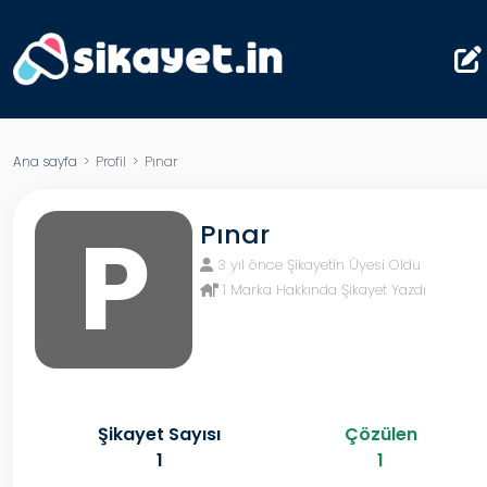
Ana sayfa
> Profil > Pınar
P
Pınar
3 yıl önce Şikayetin Üyesi Oldu
1 Marka Hakkında Şikayet Yazdı
Şikayet Sayısı
Çözülen
1
1