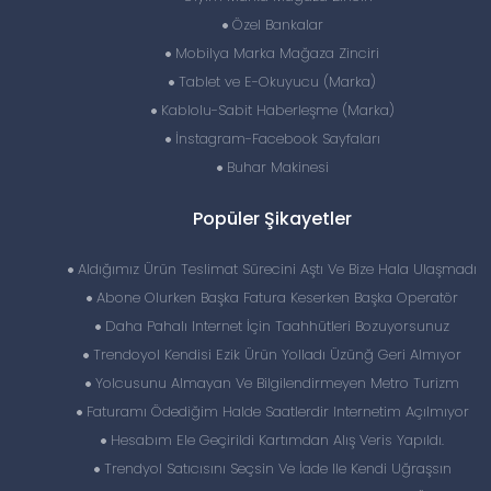
Özel Bankalar
Mobilya Marka Mağaza Zinciri
Tablet ve E-Okuyucu (Marka)
Kablolu-Sabit Haberleşme (Marka)
İnstagram-Facebook Sayfaları
Buhar Makinesi
Popüler Şikayetler
Aldığımız Ürün Teslimat Sürecini Aştı Ve Bize Hala Ulaşmadı
Abone Olurken Başka Fatura Keserken Başka Operatör
Daha Pahalı Internet İçin Taahhütleri Bozuyorsunuz
Trendoyol Kendisi Ezik Ürün Yolladı Üzünğ Geri Almıyor
Yolcusunu Almayan Ve Bilgilendirmeyen Metro Turizm
Faturamı Ödediğim Halde Saatlerdir Internetim Açılmıyor
Hesabım Ele Geçirildi Kartımdan Alış Veris Yapıldı.
Trendyol Satıcısını Seçsin Ve İade Ile Kendi Uğraşsın