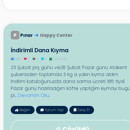
P
Pınar
Happy Center
İndirimli Dana Kıyma
1496
0
0
0
3 yıl önce
23 Şubat prş günü ve26 Şubat Pazar günü Atakent
şubenizden toplamda 3 kg a yakın kıyma aldım.
İndirim kataloğunuzda dana sarma ücreti 185 tlydi.
Pazar günü hazırladığım köfte yaptığım kıymayı bug
pi...
Devamını Oku
Beğen
Yorum Yap
Takip Et
Çözüldü