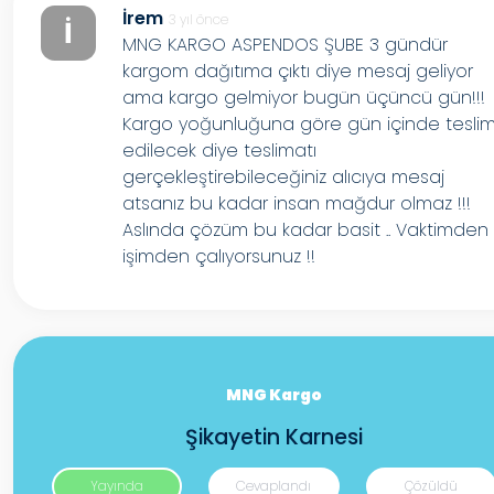
İrem
3 yıl önce
İ
MNG KARGO ASPENDOS ŞUBE 3 gündür
kargom dağıtıma çıktı diye mesaj geliyor
ama kargo gelmiyor bugün üçüncü gün!!!
Kargo yoğunluğuna göre gün içinde tesli
edilecek diye teslimatı
gerçekleştirebileceğiniz alıcıya mesaj
atsanız bu kadar insan mağdur olmaz !!!
Aslında çözüm bu kadar basit .. Vaktimden
işimden çalıyorsunuz !!
MNG Kargo
Şikayetin Karnesi
Yayında
Cevaplandı
Çözüldü