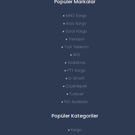
Popüler Markalar
MNG Kargo
Aras Kargo
Sürat Kargo
Trendyol
Türk Telekom
A101
Vodafone
PTT Kargo
D-Smart
ÇiçekSepeti
Turkcell
FLO Ayakkabı
Popüler Kategoriler
Kargo