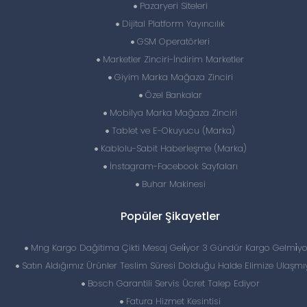
Pazaryeri Siteleri
Dijital Platform Yayıncılık
GSM Operatörleri
Marketler Zinciri-İndirim Marketler
Giyim Marka Mağaza Zinciri
Özel Bankalar
Mobilya Marka Mağaza Zinciri
Tablet ve E-Okuyucu (Marka)
Kablolu-Sabit Haberleşme (Marka)
İnstagram-Facebook Sayfaları
Buhar Makinesi
Popüler Şikayetler
Mng Kargo Dağitima Çikti Mesaj Geli̇yor 3 Gündür Kargo Gelmi̇yo
Satın Aldığımız Ürünler Teslim Süresi Dolduğu Halde Elimize Ulaşmıy
Bosch Garantili Servis Ücret Talep Ediyor
Fatura Hizmet Kesintisi