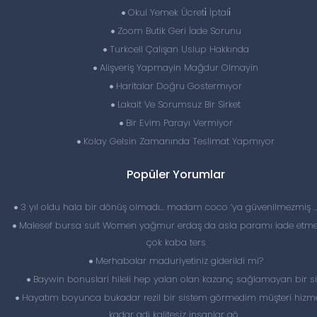
Okul Yemek Ücreti̇ İptali̇
Zoom Butik Geri İade Sorunu
Turkcell Çalışan Uslup Hakkında
Alişveriş Yapmayin Mağdur Olmayin
Haritalar Doğru Gostermıyor
Lakait Ve Sorumsuz Bir Sirket
Bir Evim Parayı Vermiyor
Kolay Gelsin Zamanında Teslimat Yapmıyor
Popüler Yorumlar
3 yıl oldu hala bir dönüş olmadı… madam coco ‘ya güvenilmezmiş 
Malesef bursa suit Women yağmur erdaş da asla paramı iade etme
çok kaba ters
Merhabalar maduriyetiniz giderildi mi?
Baywin bonuslari hileli hep yalan olan kazanç sağlamayan bir si
Hayatım boyunca bukadar rezil bir sistem görmedim müşteri hizme
kadar adi kalitesiz insanlar gö...