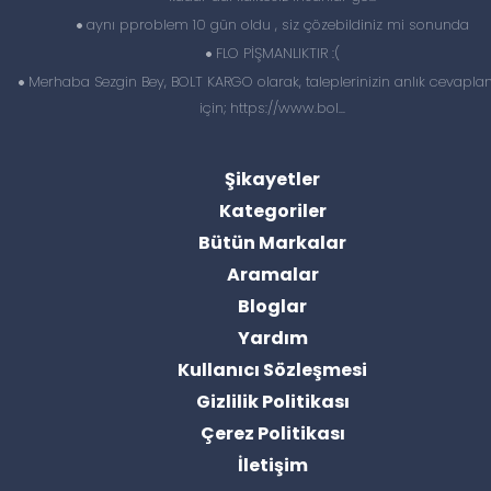
aynı pproblem 10 gün oldu , siz çözebildiniz mi sonunda
FLO PİŞMANLIKTIR :(
Merhaba Sezgin Bey, BOLT KARGO olarak, taleplerinizin anlık cevapl
için; https://www.bol...
Şikayetler
Kategoriler
Bütün Markalar
Aramalar
Bloglar
Yardım
Kullanıcı Sözleşmesi
Gizlilik Politikası
Çerez Politikası
İletişim