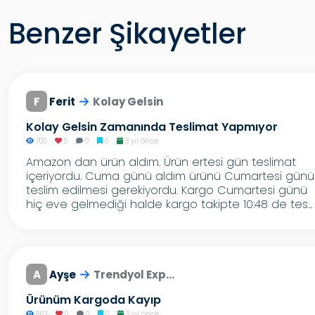
Benzer Şikayetler
F
Ferit
Kolay Gelsin
Kolay Gelsin Zamanında Teslimat Yapmıyor
700
0
0
0
3 yıl önce
Amazon dan ürün aldım. Ürün ertesi gün teslimat
içeriyordu. Cuma günü aldım ürünü Cumartesi günü
teslim edilmesi gerekiyordu. Kargo Cumartesi günü
hiç eve gelmediği halde kargo takipte 10:48 de tes...
A
Ayşe
Trendyol Exp...
Ürünüm Kargoda Kayıp
863
0
0
0
3 yıl önce