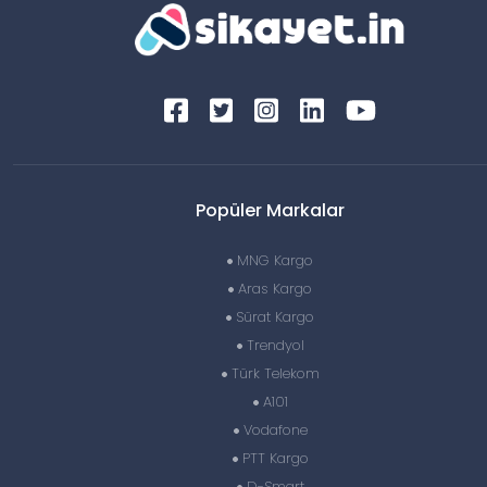
Popüler Markalar
MNG Kargo
Aras Kargo
Sürat Kargo
Trendyol
Türk Telekom
A101
Vodafone
PTT Kargo
D-Smart