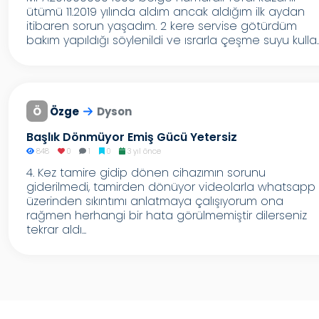
ütümü 11.2019 yılında aldım ancak aldığım ilk aydan
itibaren sorun yaşadım. 2 kere servise götürdüm
bakım yapıldığı söylenildi ve ısrarla çeşme suyu kulla..
Ö
Özge
Dyson
Başlık Dönmüyor Emiş Gücü Yetersiz
848
0
1
0
3 yıl önce
4. Kez tamire gidip dönen cihazımın sorunu
giderilmedi, tamirden dönüyor videolarla whatsapp
üzerinden sıkıntımı anlatmaya çalışıyorum ona
rağmen herhangi bir hata görülmemiştir dilerseniz
tekrar aldı...