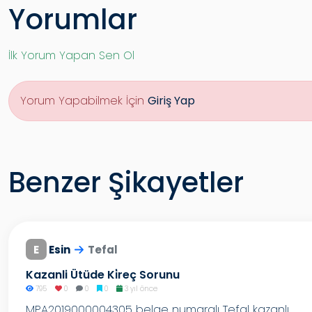
Yorumlar
İlk Yorum Yapan Sen Ol
Yorum Yapabilmek İçin
Giriş Yap
Benzer Şikayetler
E
Esin
Tefal
Kazanli Ütüde Ki̇reç Sorunu
795
0
0
0
3 yıl önce
MPA2019000004305 belge numaralı Tefal kazanlı