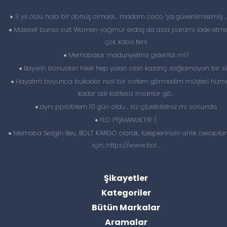
3 yıl oldu hala bir dönüş olmadı… madam coco ‘ya güvenilmezmiş 
Malesef bursa suit Women yağmur erdaş da asla paramı iade etme
çok kaba ters
Merhabalar maduriyetiniz giderildi mi?
Baywin bonuslari hileli hep yalan olan kazanç sağlamayan bir si
Hayatım boyunca bukadar rezil bir sistem görmedim müşteri hizme
kadar adi kalitesiz insanlar gö...
aynı pproblem 10 gün oldu , siz çözebildiniz mi sonunda
FLO PİŞMANLIKTIR :(
Merhaba Sezgin Bey, BOLT KARGO olarak, taleplerinizin anlık cevapl
için; https://www.bol...
Şikayetler
Kategoriler
Bütün Markalar
Aramalar