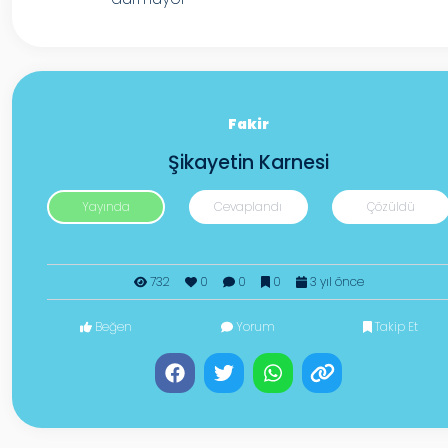
Fakir
Şikayetin Karnesi
Yayında
Cevaplandı
Çözüldü
732
0
0
0
3 yıl önce
Beğen
Yorum
Takip Et