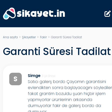
Ana sayfa
>
Şikayetler
>
Fakir
> Garanti Süresi Tadilat
Garanti Süresi Tadilat
Simge
3 yıl önce
S
Satıcı galerş bordo Çaycımın garantisini
evlendikten sonra başlayacagını söyledile
fakat grantim bozuldu şuan hiçbir işlem
yapmıyorlar ürünlerinin arkasında
durmuyorlar fakir de galerş bordo da
durmuyor