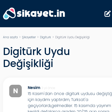
Ana sayfa
>
Şikayetler
>
Digiturk
> Digitürk Uydu Değişikliği
Digitürk Uydu
Değişikliği
Nesim
3 yıl önce
N
15 Kasım'dan önce digitürk uydusu değiştiğ
için kaydımı yaptırdım, Türksat'a
geçiyorlardı,gelmediler. 15 kasımda yayınım
kesildi defalarca aradım 20/25 gün sonra