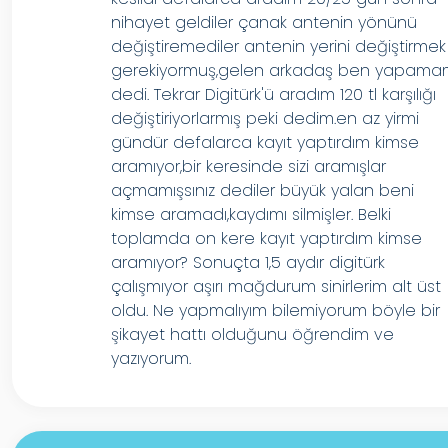
nihayet geldiler çanak antenin yönünü
değiştiremediler antenin yerini değiştirmek
gerekiyormuş,gelen arkadaş ben yapam
dedi. Tekrar Digitürk'ü aradım 120 tl karşılığı
değiştiriyorlarmış peki dedim.en az yirmi
gündür defalarca kayıt yaptırdım kimse
aramıyor,bir keresinde sizi aramışlar
açmamışsınız dediler büyük yalan beni
kimse aramadı,kaydımı silmişler. Belki
toplamda on kere kayıt yaptırdım kimse
aramıyor? Sonuçta 1,5 aydır digitürk
çalışmıyor aşırı mağdurum sinirlerim alt üst
oldu. Ne yapmalıyım bilemiyorum böyle bir
şikayet hattı olduğunu öğrendim ve
yazıyorum.