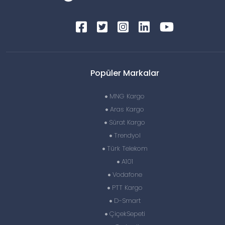
Popüler Markalar
MNG Kargo
Aras Kargo
Sürat Kargo
Trendyol
Türk Telekom
A101
Vodafone
PTT Kargo
D-Smart
ÇiçekSepeti