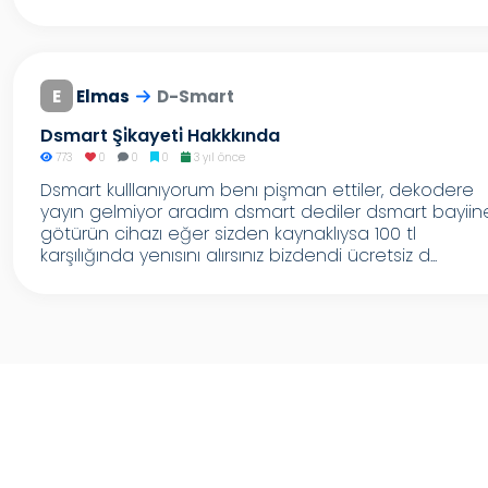
E
Elmas
D-Smart
Dsmart Şi̇kayeti̇ Hakkkında
773
0
0
0
3 yıl önce
Dsmart kulllanıyorum benı pişman ettiler, dekodere
yayın gelmiyor aradım dsmart dediler dsmart bayiin
götürün cihazı eğer sizden kaynaklıysa 100 tl
karşılığında yenısını alırsınız bizdendi ücretsiz d...