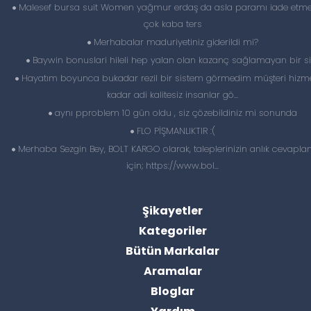
Malesef bursa suit Women yağmur erdaş da asla paramı iade etme
çok kaba ters
Merhabalar maduriyetiniz giderildi mi?
Baywin bonuslari hileli hep yalan olan kazanç sağlamayan bir si
Hayatım boyunca bukadar rezil bir sistem görmedim müşteri hizme
kadar adi kalitesiz insanlar gö...
aynı pproblem 10 gün oldu , siz çözebildiniz mi sonunda
FLO PİŞMANLIKTIR :(
Merhaba Sezgin Bey, BOLT KARGO olarak, taleplerinizin anlık cevapl
için; https://www.bol...
Şikayetler
Kategoriler
Bütün Markalar
Aramalar
Bloglar