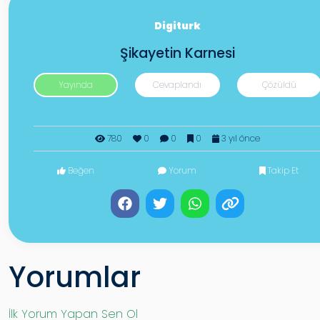
Digiturk
Şikayetin Karnesi
Yayında
Cevaplandı
Çözüldü
780
0
0
0
3 yıl önce
Beğen
Yorum
Takip Et
Yorumlar
İlk Yorum Yapan Sen Ol