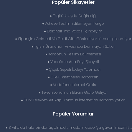
Popüler Şikayetler
Digitürk Uydu Değişikliği
Adrese Teslim Edilemeyen Kargo
Dolandırılma Vakası Içindeyim
Siparişim Gelmedi Ve Geldi Gibi Gösteriliyor Kimse Ilgilenmiyor
İlgisiz Ürününün Arkasında Durmayan Satıcı
Kargonun Teslim Edilmemesi
Vodafone Ana Bayi Şikayeti
Çiçek Sepeti İadeyi Yapmadı
Dilek Pastaneleri Kapansın
Vodofone İnternet Çekis
Televizyonumun Ekranı Gidip Geliyor
Turk Telekom Alt Yapı Yokmuş İnternetimi Kapatmıyorlar
Popüler Yorumlar
3 yıl oldu hala bir dönüş olmadı… madam coco ‘ya güvenilmezmiş 