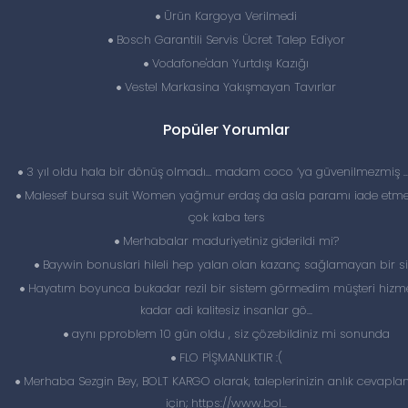
Ürün Kargoya Verilmedi
Bosch Garantili Servis Ücret Talep Ediyor
Vodafone'dan Yurtdışı Kazığı
Vestel Markasina Yakışmayan Tavırlar
Popüler Yorumlar
3 yıl oldu hala bir dönüş olmadı… madam coco ‘ya güvenilmezmiş 
Malesef bursa suit Women yağmur erdaş da asla paramı iade etme
çok kaba ters
Merhabalar maduriyetiniz giderildi mi?
Baywin bonuslari hileli hep yalan olan kazanç sağlamayan bir si
Hayatım boyunca bukadar rezil bir sistem görmedim müşteri hizme
kadar adi kalitesiz insanlar gö...
aynı pproblem 10 gün oldu , siz çözebildiniz mi sonunda
FLO PİŞMANLIKTIR :(
Merhaba Sezgin Bey, BOLT KARGO olarak, taleplerinizin anlık cevapl
için; https://www.bol...