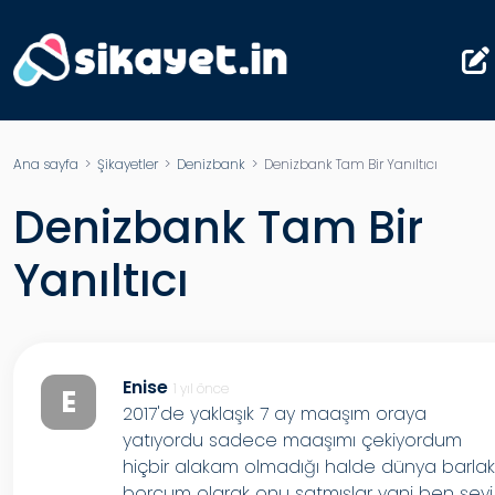
Ana sayfa
>
Şikayetler
>
Denizbank
> Denizbank Tam Bir Yanıltıcı
Denizbank Tam Bir
Yanıltıcı
Enise
1 yıl önce
E
2017'de yaklaşık 7 ay maaşım oraya
yatıyordu sadece maaşımı çekiyordum
hiçbir alakam olmadığı halde dünya barla
borcum olarak onu satmışlar yani ben şeyi