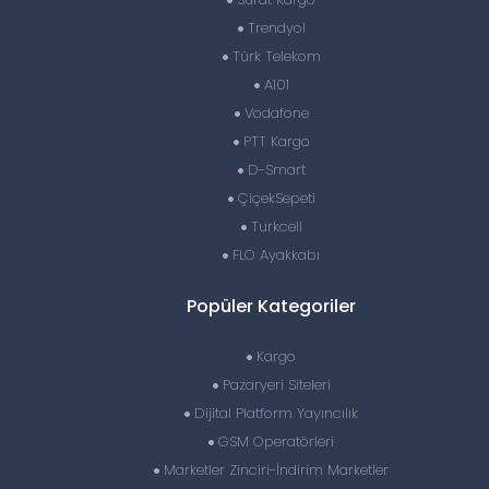
Trendyol
Türk Telekom
A101
Vodafone
PTT Kargo
D-Smart
ÇiçekSepeti
Turkcell
FLO Ayakkabı
Popüler Kategoriler
Kargo
Pazaryeri Siteleri
Dijital Platform Yayıncılık
GSM Operatörleri
Marketler Zinciri-İndirim Marketler