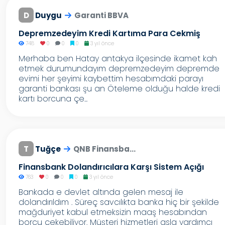
D
Duygu
Garanti BBVA
Depremzedeyim Kredi Kartıma Para Cekmiş
748
0
0
0
3 yıl önce
Merhaba ben Hatay antakya ilçesinde ikamet kah
etmek durumundayım depremzedeyim depremde
evimi her şeyimi kaybettim hesabımdaki parayı
garanti bankası şu an Öteleme olduğu halde kredi
kartı borcuna çe...
T
Tuğçe
QNB Finansba...
Finansbank Dolandırıcılara Karşı Sistem Açığı
763
0
0
0
3 yıl önce
Bankada e devlet altında gelen mesaj ile
dolandırıldım . Süreç savcılıkta banka hiç bir şekilde
mağduriyet kabul etmeksizin maaş hesabından
borcu çekebiliyor. Müşteri hizmetleri asla yardımcı