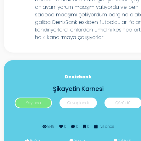
anlayamıyorum maaşım yatıyordu ve ben
sadece maaşımı çekiyordum borç ne alak
galiba DenizBank eskiden futbolcuları fala
kandırıyorlardı onlardan ümidini kesince art
halkı kandırmaya çalışıyorlar
Denizbank
Şikayetin Karnesi
Yayında
Cevaplandı
Çözüldü
849
0
0
0
1 yıl önce
Beğen
Yorum
Takip Et