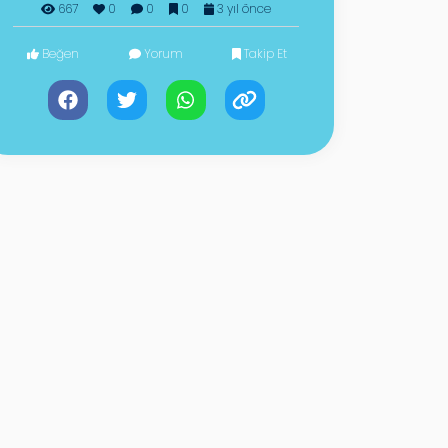
667
0
0
0
3 yıl önce
Beğen
Yorum
Takip Et