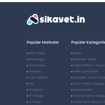
Popüler Markalar
Popüler Kategoril
MNG Kargo
Kargo
Aras Kargo
Pazaryeri Siteleri
Sürat Kargo
Dijital Platform Yayıncı
Trendyol
GSM Operatörleri
Türk Telekom
Marketler Zinciri-İndir
A101
Giyim Marka Mağaza Z
Vodafone
Özel Bankalar
PTT Kargo
Mobilya Marka Mağaza
D-Smart
Tablet ve E-Okuyucu 