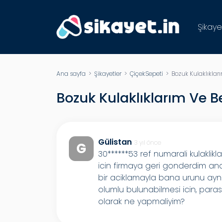
Şikaye
Ana sayfa
>
Şikayetler
>
ÇiçekSepeti
> Bozuk Kulaklıklar
Bozuk Kulaklıklarım Ve B
Gülistan
3 yıl önce
G
30******53 ref numarali kulaklik
icin firmaya geri gonderdim anc
bir aciklamayla bana urunu ayn
olumlu bulunabilmesi icin, para
olarak ne yapmaliyim?