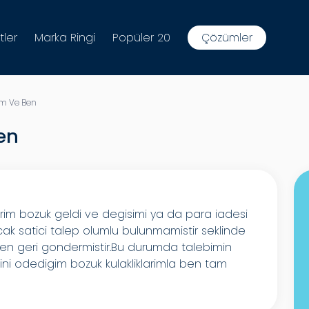
tler
Marka Ringi
Popüler 20
Çözümler
ım Ve Ben
en
larim bozuk geldi ve degisimi ya da para iadesi
ak satici talep olumlu bulunmamistir seklinde
en geri gondermistir.Bu durumda talebimin
sini odedigim bozuk kulakliklarimla ben tam