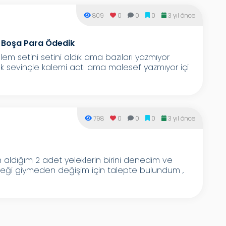
809
0
0
0
3 yıl önce
r Boşa Para Ödedik
lem setini setini aldık ama bazıları yazmıyor
üyük sevinçle kalemi actı ama malesef yazmıyor içi
798
0
0
0
3 yıl önce
ın aldığım 2 adet yeleklerin birini denedim ve
leği giymeden değişim için talepte bulundum ,