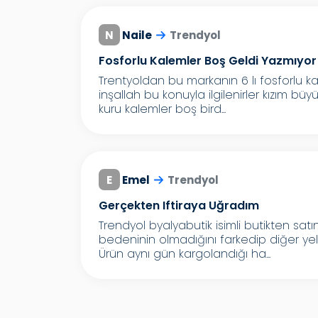
N
Naile
Trendyol
Fosforlu Kalemler Boş Geldi Yazmıyo
Trentyoldan bu markanın 6 lı fosforlu ka
inşallah bu konuyla ilgilenirler kızım b
kuru kalemler boş bird...
E
Emel
Trendyol
Gerçekten Iftiraya Uğradım
Trendyol byalyabutik isimli butikten sat
bedeninin olmadığını farkedip diğer ye
Ürün aynı gün kargolandığı ha...