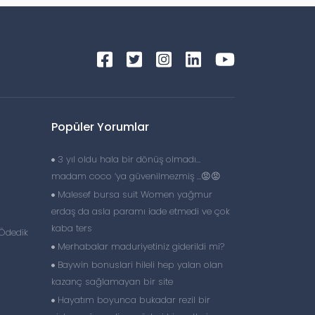
Popüler Yorumlar
3 yıl oldu hala bir dönüş olmadı…
madam coco ‘ya güvenilmezmiş …😡😡
Malesef bursa suit Women yağmur
erdaş da asla paramı iade etmedi ve çok
kaba ters
 Ödedik
Merhabalar maduriyetiniz giderildi mi?
Baywin bonuslari hileli hep yalan olan
kazanç sağlamayan bir site
Hayatım boyunca bukadar rezil bir