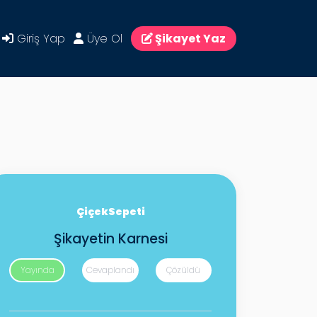
Giriş Yap
Üye Ol
Şikayet Yaz
ÇiçekSepeti
Şikayetin Karnesi
Yayında
Cevaplandı
Çözüldü