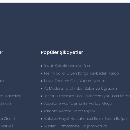
er
Popüler Şikayetler
Bozuk Kulaklıklarım Ve Ben
Teslim Edildi Diyen Kargo Kaybeden Kargo
lık
Ticket Edenred Giriş Yapamıyorum
Ptt Müdürü Tarafından Saldırıya Uğradım
im Marketler
Fosforlu Kalemler Boş Geldi Yazmıyor Boşa Para
inciri
Vodafone Hat Taşıma Bir Haftayı Geçti
Kargom Nerede Horoz Lojistik
 Zinciri
Malatya Hayat Hastahanesi Kulak Burun Boğaz
(Marka)
Müsteri Hizmetlerine Ulaşamıyorum