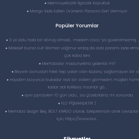
Memnuyetsizlik İlgisizlik Kopukluk
Mango İade Edilen Ürünlerin Parasını Geri Vermiyor
Popüler Yorumlar
3 yıl oldu hala bir dönüş olmadı… madam coco ‘ya güvenilmezmiş 
Malesef bursa suit Women yağmur erdaş da asla paramı iade etme
çok kaba ters
Merhabalar maduriyetiniz giderildi mi?
Baywin bonuslari hileli hep yalan olan kazanç sağlamayan bir si
Hayatım boyunca bukadar rezil bir sistem görmedim müşteri hizme
kadar adi kalitesiz insanlar gö...
aynı pproblem 10 gün oldu , siz çözebildiniz mi sonunda
FLO PİŞMANLIKTIR :(
Merhaba Sezgin Bey, BOLT KARGO olarak, taleplerinizin anlık cevapl
için; https://www.bol...
Şikayetler