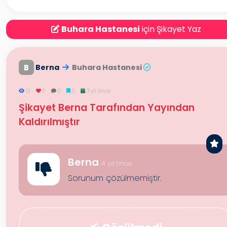
Buhara Hastanesi
için Şikayet Yaz
B
Berna
Buhara Hastanesi
13
0
0
0
3 yıl önce
Şikayet Berna Tarafından Yayından
Kaldırılmıştır
Berna
4 yıl önce
Sorunum çözülmemiştir.