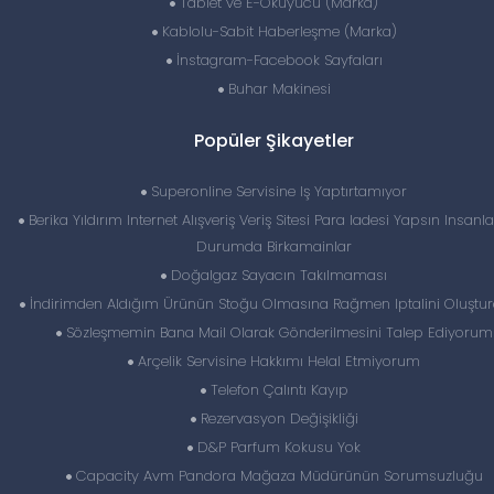
Tablet ve E-Okuyucu (Marka)
Kablolu-Sabit Haberleşme (Marka)
İnstagram-Facebook Sayfaları
Buhar Makinesi
Popüler Şikayetler
Superonline Servisine Iş Yaptırtamıyor
Berika Yıldırım Internet Alışveriş Veriş Sitesi Para Iadesi Yapsın Insanla
Durumda Birkamainlar
Doğalgaz Sayacın Takılmaması
İndirimden Aldığım Ürünün Stoğu Olmasına Rağmen Iptalini Oluştur
Sözleşmemin Bana Mail Olarak Gönderilmesini Talep Ediyorum
Arçelik Servisine Hakkımı Helal Etmiyorum
Telefon Çalıntı Kayıp
Rezervasyon Değişikliği
D&P Parfum Kokusu Yok
Capacity Avm Pandora Mağaza Müdürünün Sorumsuzluğu