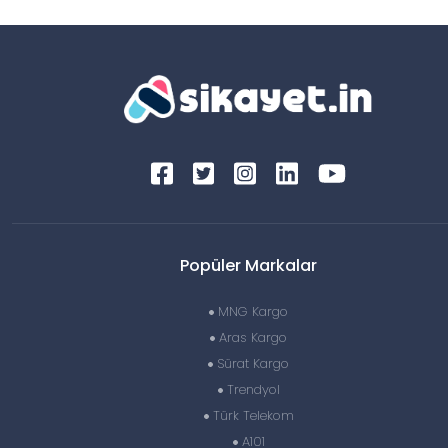
Popüler Markalar
MNG Kargo
Aras Kargo
Sürat Kargo
Trendyol
Türk Telekom
A101