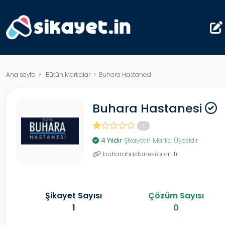
Ana sayfa
>
Bütün Markalar
> Buhara Hastanesi
Buhara Hastanesi
1,0
4 Yıldır
Şikayetin Marka Üyesidir
buharahastanesi.com..tr
Şikayet Sayısı
Çözüm Sayısı
1
0