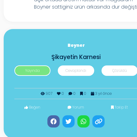
Boyner sattiginiz ürün arkasında dur değişti
Boyner
Şikayetin Karnesi
Yayında
Cevaplandı
Çözüldü
907
0
0
0
3 yıl önce
Beğen
Yorum
Takip Et