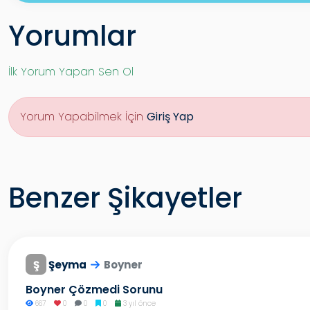
Yorumlar
İlk Yorum Yapan Sen Ol
Yorum Yapabilmek İçin
Giriş Yap
Benzer Şikayetler
Ş
Şeyma
Boyner
Boyner Çözmedi Sorunu
667
0
0
0
3 yıl önce