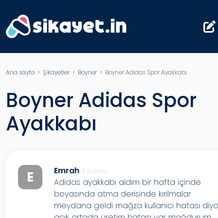
Ana sayfa
>
Şikayetler
>
Boyner
> Boyner Adidas Spor Ayakkabı
Boyner Adidas Spor
Ayakkabı
Emrah
3 yıl önce
E
Adidas ayakkabı aldım bir hafta içinde
boyasında atma derisinde kırilmalar
meydana geldi mağza kullanici hatası diyo
açık ortada üretim hatası var mağdurum