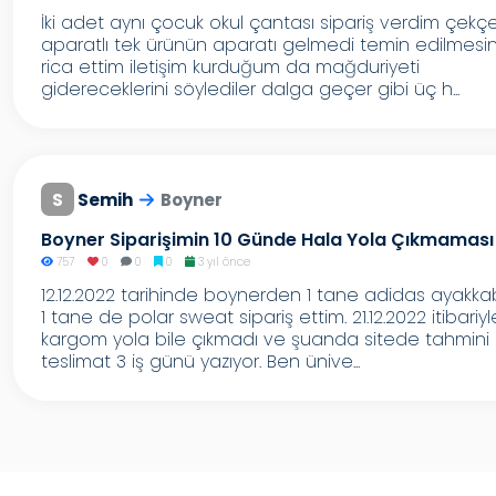
İki adet aynı çocuk okul çantası sipariş verdim çekç
aparatlı tek ürünün aparatı gelmedi temin edilmesin
rica ettim iletişim kurduğum da mağduriyeti
gidereceklerini söylediler dalga geçer gibi üç h...
S
Semih
Boyner
Boyner Siparişimin 10 Günde Hala Yola Çıkmaması
757
0
0
0
3 yıl önce
12.12.2022 tarihinde boynerden 1 tane adidas ayakka
1 tane de polar sweat sipariş ettim. 21.12.2022 itibariyl
kargom yola bile çıkmadı ve şuanda sitede tahmini
teslimat 3 iş günü yazıyor. Ben ünive...