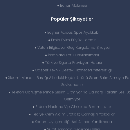
Buhar Makinesi
Popüler Şikayetler
Boyner Adidas Spor Ayakkabı
Emin Evim Büyük Hatadir
Vatan Bilgisayar Geç Kargolama Şikayeti
İnsanlara Kötü Davranılması
Türki̇ye Si̇gorta Provizyon Hatası
Casper Teknik Destek Hizmetleri Yetersizliği
Xiaomi Markası Başlığı Altındaki Hiçbir Ürünü Sakın Satın Almayın Par
Seviyorsanız
Telefon Görüşmelerinde Sesim Gitmiyor Ya Da Karşı Tarafın Sesi B
Gelmiyor
Erdem Hastane Vip Checkup Sorumsuzluk
Hediye Krem Aldım Erotik Iç Çamaşırı Yolladılar
Konum Uyuşmazliği Adi Altinda Yanıltmaca
Sürat Kargoda Gecikmeli Işleri