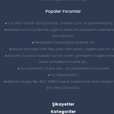
Popüler Yorumlar
3 yıl oldu hala bir dönüş olmadı… madam coco ‘ya güvenilmezmiş 
Malesef bursa suit Women yağmur erdaş da asla paramı iade etme
çok kaba ters
Merhabalar maduriyetiniz giderildi mi?
Baywin bonuslari hileli hep yalan olan kazanç sağlamayan bir si
Hayatım boyunca bukadar rezil bir sistem görmedim müşteri hizme
kadar adi kalitesiz insanlar gö...
aynı pproblem 10 gün oldu , siz çözebildiniz mi sonunda
FLO PİŞMANLIKTIR :(
Merhaba Sezgin Bey, BOLT KARGO olarak, taleplerinizin anlık cevapl
için; https://www.bol...
Şikayetler
Kategoriler