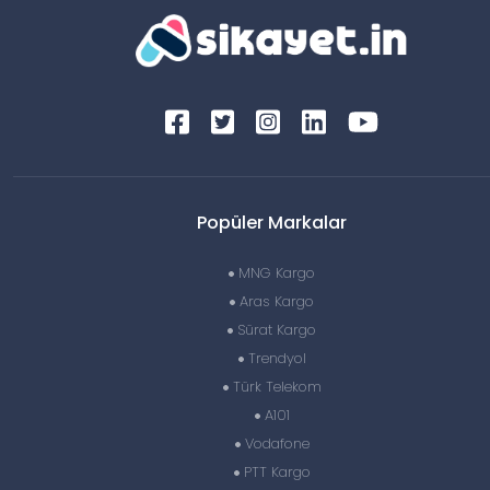
Popüler Markalar
MNG Kargo
Aras Kargo
Sürat Kargo
Trendyol
Türk Telekom
A101
Vodafone
PTT Kargo