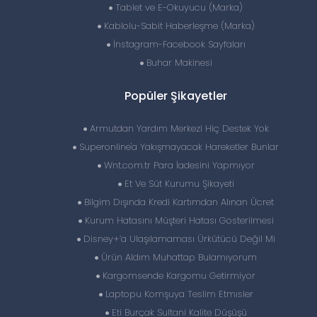
Tablet ve E-Okuyucu (Marka)
Kablolu-Sabit Haberleşme (Marka)
İnstagram-Facebook Sayfaları
Buhar Makinesi
Popüler Şikayetler
Armutdan Yardım Merkezi Hiç Destek Yok
Superonline'a Yakışmayacak Hareketler Bunlar
Wnt.com.tr Para İadesini Yapmıyor
Et Ve Süt Kurumu Şikayeti
Bilgim Dışında Kredi Kartımdan Alınan Ücret
Kurum Hatasını Müşteri Hatası Gosterilmesi
Disney+’a Ulaşılamaması Ürkütücü Değil Mi
Ürün Aldım Muhattap Bulamıyorum
Kargomsende Kargomu Getirmiyor
Laptopu Komşuya Teslim Etmısler
Eti Burçak Sultani Kalite Düşüşü