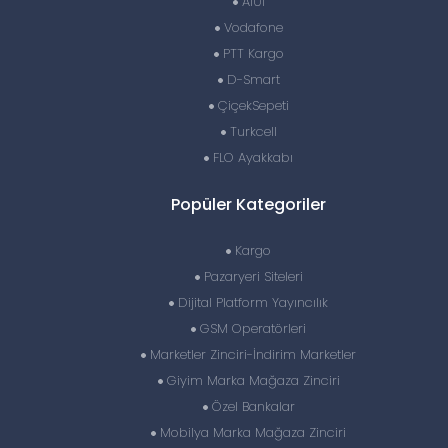
A101
Vodafone
PTT Kargo
D-Smart
ÇiçekSepeti
Turkcell
FLO Ayakkabı
Popüler Kategoriler
Kargo
Pazaryeri Siteleri
Dijital Platform Yayıncılık
GSM Operatörleri
Marketler Zinciri-İndirim Marketler
Giyim Marka Mağaza Zinciri
Özel Bankalar
Mobilya Marka Mağaza Zinciri