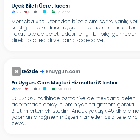
Uçak Bileti Ücret Iadesi
818
0
0
0
3 yıl önce
Merhaba Site üzerinden bilet aldım sonra yanlış yer
seçtiğimi farkedince uygulamdan iptal etmek istedi
Fakat iptalde ücret iadesi ile ilgili bir bilgi gelmeden
direkt iptal edildi ve bana sadecd ve...
G
Gözde
Enuygun.com
En Uygun. Com Müşteri Hizmetleri Sıkıntısı
836
0
0
0
3 yıl önce
06.02.2023 tarihinde osmaniye de meydana gelen
depremden dolayı ailemin yanına gitmem gerekti.
Biletimi ertemek istedim. Ancak yaklaşık 45 dk arama
yapmama rağmen müşteri hizmetleri asla telefona
ceva...