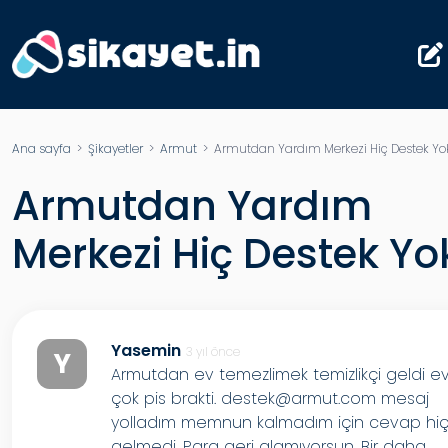
Ana sayfa
>
Şikayetler
>
Armut
> Armutdan Yardım Merkezi Hiç Destek Yo
Armutdan Yardım
Merkezi Hiç Destek Yo
Yasemin
3 yıl önce
Y
Armutdan ev temezlimek temizlikçi geldi e
çok pis brakti.
destek@armut.com
mesaj
yolladım memnun kalmadım için cevap hi
gelmedi. Para geri alamıyorsun. Bir daha