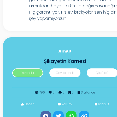
armutdan hayat ta kimse cağırmayacağım
Hiç garanti yok. Pis ev brakyolar sen hiç bir
şey yapamıyorsun
Armut
Şikayetin Karnesi
Yayında
Cevaplandı
Çözüldü
796
0
0
0
3 yıl önce
Beğen
Yorum
Takip Et