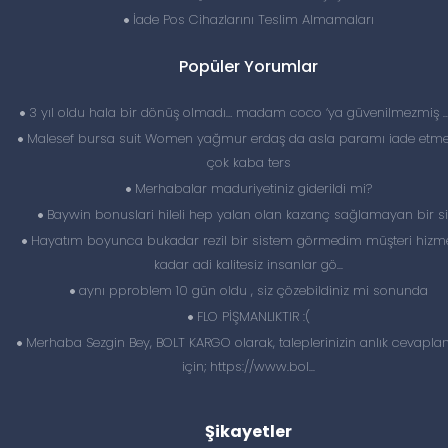
İade Pos Cihazlarını Teslim Almamaları
Popüler Yorumlar
3 yıl oldu hala bir dönüş olmadı… madam coco ‘ya güvenilmezmiş 
Malesef bursa suit Women yağmur erdaş da asla paramı iade etme
çok kaba ters
Merhabalar maduriyetiniz giderildi mi?
Baywin bonuslari hileli hep yalan olan kazanç sağlamayan bir si
Hayatım boyunca bukadar rezil bir sistem görmedim müşteri hizme
kadar adi kalitesiz insanlar gö...
aynı pproblem 10 gün oldu , siz çözebildiniz mi sonunda
FLO PİŞMANLIKTIR :(
Merhaba Sezgin Bey, BOLT KARGO olarak, taleplerinizin anlık cevapl
için; https://www.bol...
Şikayetler