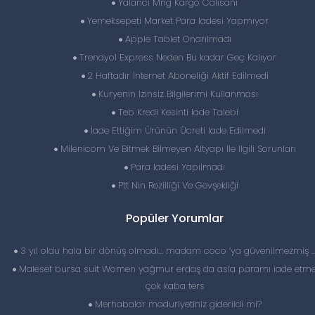
Yalancı Mng Kargo Calisani
Yemeksepeti Market Para Iadesi Yapmıyor
Apple Tablet Onarılmadı
Trendyol Express Neden Bu kadar Geç Kalıyor
2 Haftadır İnternet Aboneliği Aktif Edilmedi
Kuryenin Izinsiz Bilgilerimi Kullanması
Teb Kredi Kesinti Iade Talebi
İade Ettiğim Ürünün Ücreti Iade Edilmedi
Milenicom Ve Bitmek Bilmeyen Altyapı Ile Ilgili Sorunları
Para Iadesi Yapılmadı
Ptt Nin Rezilliği Ve Gevşekliği
Popüler Yorumlar
3 yıl oldu hala bir dönüş olmadı… madam coco ‘ya güvenilmezmiş 
Malesef bursa suit Women yağmur erdaş da asla paramı iade etme
çok kaba ters
Merhabalar maduriyetiniz giderildi mi?