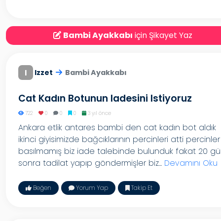
Bambi Ayakkabı
için Şikayet Yaz
I
Izzet
Bambi Ayakkabı
Cat Kadın Botunun Iadesini Istiyoruz
722
0
0
0
3 yıl önce
Ankara etlik antares bambi den cat kadın bot aldık
ikinci giyisimizde bağcıklarının percinleri atti percinler
basılmamış biz iade talebinde bulunduk fakat 20 g
sonra tadilat yapıp göndermişler biz...
Devamını Oku
Beğen
Yorum Yap
Takip Et