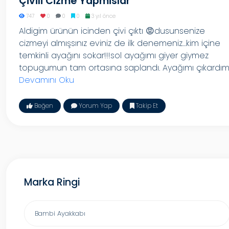
Çivili Cizme Yapmislar
747
0
0
0
3 yıl önce
Aldigim ürünün icinden çivi çıktı 😡dusunsenize
cizmeyi almışsınız eviniz de ilk denemeniz…kim içine
temkinli ayağını sokar!!!sol ayağımı giyer giymez
topugumun tam ortasına saplandı. Ayağımı çıkardım..
Devamını Oku
Beğen
Yorum Yap
Takip Et
Marka Ringi