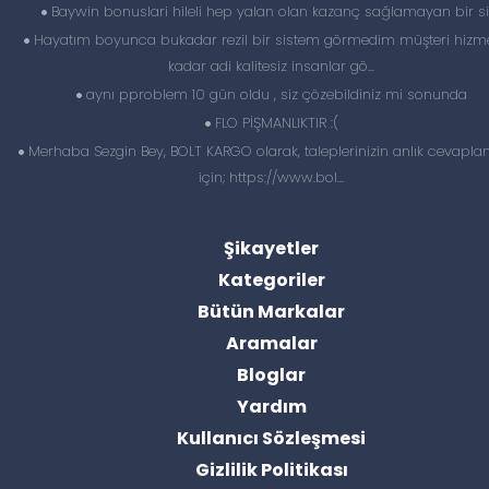
Baywin bonuslari hileli hep yalan olan kazanç sağlamayan bir si
Hayatım boyunca bukadar rezil bir sistem görmedim müşteri hizme
kadar adi kalitesiz insanlar gö...
aynı pproblem 10 gün oldu , siz çözebildiniz mi sonunda
FLO PİŞMANLIKTIR :(
Merhaba Sezgin Bey, BOLT KARGO olarak, taleplerinizin anlık cevapl
için; https://www.bol...
Şikayetler
Kategoriler
Bütün Markalar
Aramalar
Bloglar
Yardım
Kullanıcı Sözleşmesi
Gizlilik Politikası