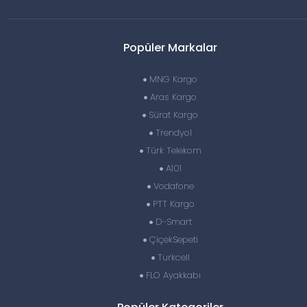
Popüler Markalar
MNG Kargo
Aras Kargo
Sürat Kargo
Trendyol
Türk Telekom
A101
Vodafone
PTT Kargo
D-Smart
ÇiçekSepeti
Turkcell
FLO Ayakkabı