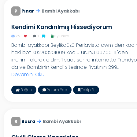
P
Pınar
Bambi Ayakkabı
Kendimi Kandırılmış Hissediyorum
727
0
0
0
3 yıl önce
Bambi ayakkabı Beylikdüzü Perlavista awm den kadı
haki bot K02703201009 kodlu ürünü 667.00 TL'den
indirimli olarak aldım. 1 saat sonra internette Trendyo
da ve Bambinin kendi sitesinde fiyatının 299...
Devamını Oku
Beğen
Yorum Yap
Takip Et
B
Busra
Bambi Ayakkabı