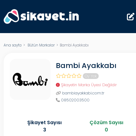
Ana sayfa
>
Bütün Markalar
> Bambi Ayakkabı
Bambi Ayakkabı
Oy Yok
Şikayetin Marka Üyesi Değildir
bambiayakkabi.com.tr
08502003500
Şikayet Sayısı
Çözüm Sayısı
3
0