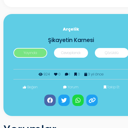
Arçelik
Şikayetin Karnesi
Yayında
Cevaplandı
Çözüldü
924
0
1
0
3 yıl önce
Beğen
Yorum
Takip Et