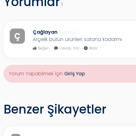
Yorumlar
1
Çağlayan
3 yıl önce
Ç
Arçelik bütün ürünleri satana kadarmı
Beğen
Cevap Yaz
Bildir
Yorum Yapabilmek İçin
Giriş Yap
Benzer Şikayetler