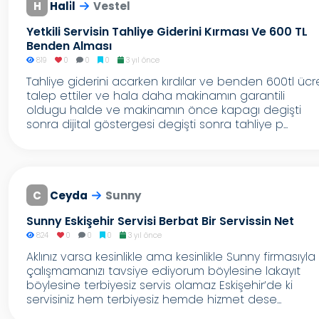
H
Hali̇l
Vestel
Yetkili Servisin Tahliye Giderini Kırması Ve 600 TL
Benden Alması
819
0
0
0
3 yıl önce
Tahliye giderini acarken kırdılar ve benden 600tl ücr
talep ettiler ve hala daha makinamın garantili
oldugu halde ve makinamın önce kapagı degişti
sonra dijital göstergesi degişti sonra tahliye p...
C
Ceyda
Sunny
Sunny Eskişehir Servisi Berbat Bir Servissin Net
824
0
0
0
3 yıl önce
Aklınız varsa kesinlikle ama kesinlikle Sunny firmasıyla
çalışmamanızı tavsiye ediyorum böylesine lakayıt
böylesine terbiyesiz servis olamaz Eskişehir’de ki
servisiniz hem terbiyesiz hemde hizmet dese...