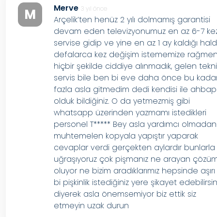
Merve
3 yıl önce
M
Arçelik’ten henüz 2 yılı dolmamış garantisi
devam eden televizyonumuz en az 6-7 ke
servise gidip ve yine en az 1 ay kaldığı hal
defalarca kez değişim istememize rağme
hiçbir şekilde ciddiye alınmadık, gelen tekn
servis bile ben bi eve daha önce bu kada
fazla asla gitmedim dedi kendisi ile ahbap
olduk bildiğiniz. O da yetmezmiş gibi
whatsapp üzerinden yazmamı istedikleri
personel T***** Bey asla yardımcı olmadan
muhtemelen kopyala yapıştır yaparak
cevaplar verdi gerçekten aylardır bunlarla
uğraşıyoruz çok pişmanız ne arayan çözü
oluyor ne bizim aradıklarımız hepsinde aşırı
bi pişkinlik istediğiniz yere şikayet edebilirsin
diyerek asla önemsemiyor biz ettik siz
etmeyin uzak durun