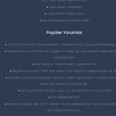
Için Para İadesi Alamamam
İade Süreci Hakkında
3 Kez Hatalı Gelen Ürün
Sürat Kargoda Gecikmeli Işleri
Popüler Yorumlar
3 yıl oldu hala bir dönüş olmadı… madam coco ‘ya güvenilmezmiş 
Malesef bursa suit Women yağmur erdaş da asla paramı iade etme
çok kaba ters
Merhabalar maduriyetiniz giderildi mi?
Baywin bonuslari hileli hep yalan olan kazanç sağlamayan bir si
Hayatım boyunca bukadar rezil bir sistem görmedim müşteri hizme
kadar adi kalitesiz insanlar gö...
aynı pproblem 10 gün oldu , siz çözebildiniz mi sonunda
FLO PİŞMANLIKTIR :(
Merhaba Sezgin Bey, BOLT KARGO olarak, taleplerinizin anlık cevapl
için; https://www.bol...