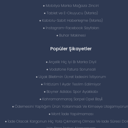
Mobilya Marka Mağaza Zinciri
Tablet ve E-Okuyucu (Marka)
Kablolu-Sabit Haberleşme (Marka)
İnstagram-Facebook Sayfaları
Buhar Makinesi
Popüler Şikayetler
Arçelik Hiç Iyi Bı Marka Diyil
Vodafone Fatura Sorunsali
Uçak Biletimin Ücret İadesini İstiyorum
Fritözüm 1 Aydır Teslim Edilmiyor
Boyner Adidas Spor Ayakkabı
Kahramanmaraş Sarpel Opel Bayi̇
Ödemesini Yaptığım Ürün Yollanmadı Ve Kimseye Ulaşamıyoru
Mont İade Yapılmaması
İade Olacak Kargonun Hiç Yola Çıkmamış Olması Ve Iade Süresi Do