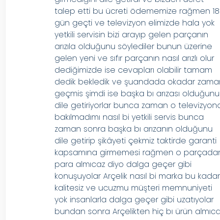
talep etti bu ücreti ödememize rağmen 18
gün geçti ve televizyon elimizde hala yok
yetkili servisin bizi arayıp gelen parçanın
arızıla olduğunu söylediler bunun üzerine
gelen yeni ve sıfır parçanın nasıl arızlı olur
dediğimizde ise cevapları olabilir tamam
dedik bekledik ve şuandada okadar zama
geçmis şimdi ise başka bı arızası olduğunu
dile getiriyorlar bunca zaman o televizyon
bakılmadımı nasıl bi yetkili servis bunca
zaman sonra başka bı arızanın olduğunu
dile getirip şikâyeti çekmiz taktirde garanti
kapsamına girmemesi rağmen o parçada
para almıcaz diyo dalga geçer gibi
konuşuyolar Arçelik nasıl bi marka bu kada
kalitesiz ve ucuzmu müşteri memnuniyeti
yok insanlarla dalga geçer gibi uzatıyolar
bundan sonra Arçelikten hiç bı ürün almıc