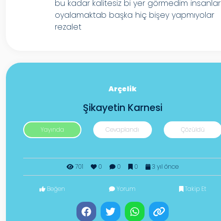
bu kadar kalitesiz bi yer görmedim insanlar
oyalamaktab başka hiç bişey yapmıyolar
rezalet
Arçelik
Şikayetin Karnesi
Yayında
Cevaplandı
Çözüldü
701
0
0
0
3 yıl önce
Beğen
Yorum
Takip Et