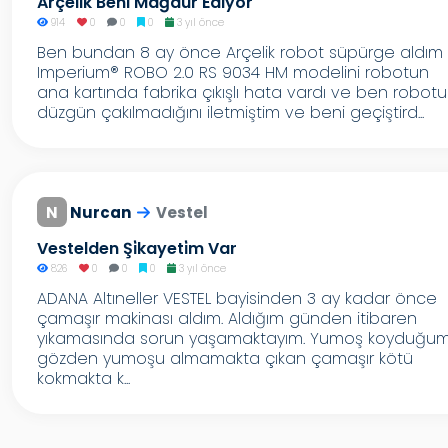
Arçelik Beni Mağdur Ediyor
914
0
0
0
3 yıl önce
Ben bundan 8 ay önce Arçelik robot süpürge aldım
Imperium® ROBO 2.0 RS 9034 HM modelini robotun
ana kartında fabrika çıkışlı hata vardı ve ben robot
düzgün çakılmadığını iletmiştim ve beni geçiştird...
N
Nurcan
Vestel
Vestelden Şi̇kayeti̇m Var
826
0
0
0
3 yıl önce
ADANA Altıneller VESTEL bayisinden 3 ay kadar önce
çamaşır makinası aldım. Aldığım günden itibaren
yıkamasında sorun yaşamaktayım. Yumoş koyduğu
gözden yumoşu almamakta çıkan çamaşır kötü
kokmakta k...