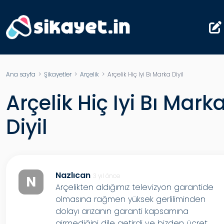
Ana sayfa
>
Şikayetler
>
Arçelik
> Arçelik Hiç Iyi Bı Marka Diyil
Arçelik Hiç Iyi Bı Mark
Diyil
Nazlıcan
3 yıl önce
N
Arçelikten aldığımız televizyon garantide
olmasına rağmen yüksek gerliliminden
dolayı arızanın garanti kapsamına
girmediğini dile getirdi ve bizden ücret