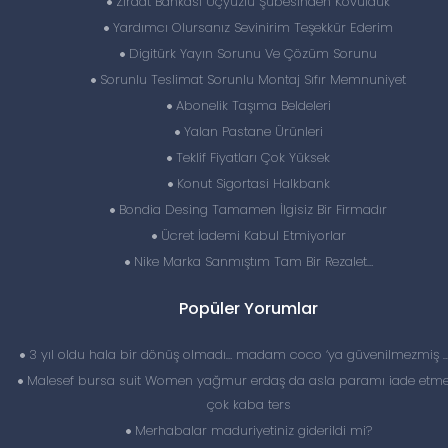
Ziraat Bankası Üçyüzlü Şubesinden Kovulduk
Yardımcı Olursanız Sevinirim Teşekkür Ederim
Digitürk Yayın Sorunu Ve Çözüm Sorunu
Sorunlu Teslimat Sorunlu Montaj Sıfır Memnuniyet
Abonelik Taşıma Beldeleri
Yalan Pastane Ürünleri
Teklif Fiyatları Çok Yüksek
Konut Sigortasi Halkbank
Bondia Desing Tamamen İlgisiz Bir Firmadır
Ücret İademi Kabul Etmiyorlar
Nike Marka Sanmıştım Tam Bir Rezalet…
Popüler Yorumlar
3 yıl oldu hala bir dönüş olmadı… madam coco ‘ya güvenilmezmiş 
Malesef bursa suit Women yağmur erdaş da asla paramı iade etme
çok kaba ters
Merhabalar maduriyetiniz giderildi mi?