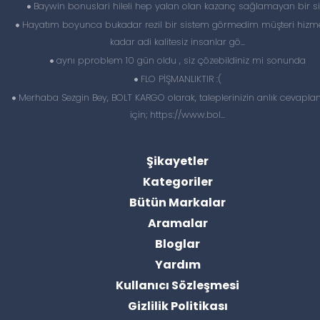
Baywin bonuslari hileli hep yalan olan kazanç sağlamayan bir si
Hayatım boyunca bukadar rezil bir sistem görmedim müşteri hizme
kadar adi kalitesiz insanlar gö...
aynı pproblem 10 gün oldu , siz çözebildiniz mi sonunda
FLO PİŞMANLIKTIR :(
Merhaba Sezgin Bey, BOLT KARGO olarak, taleplerinizin anlık cevapl
için; https://www.bol...
Şikayetler
Kategoriler
Bütün Markalar
Aramalar
Bloglar
Yardım
Kullanıcı Sözleşmesi
Gizlilik Politikası