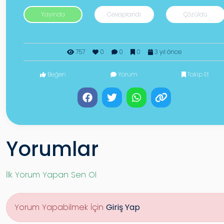
Yayında
Cevaplandı
Çözüldü
757
0
0
0
3 yıl önce
Beğen
Yorum
Takip Et
Yorumlar
İlk Yorum Yapan Sen Ol
Yorum Yapabilmek İçin
Giriş Yap