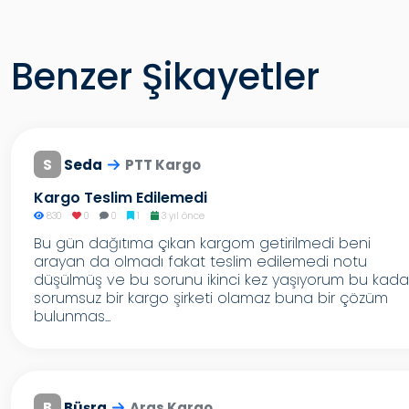
Benzer Şikayetler
S
Seda
PTT Kargo
Kargo Teslim Edilemedi
830
0
0
1
3 yıl önce
Bu gün dağıtıma çıkan kargom getirilmedi beni
arayan da olmadı fakat teslim edilemedi notu
düşülmüş ve bu sorunu ikinci kez yaşıyorum bu kada
sorumsuz bir kargo şirketi olamaz buna bir çözüm
bulunmas...
B
Büşra
Aras Kargo