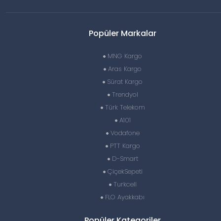
Popüler Markalar
MNG Kargo
Aras Kargo
Sürat Kargo
Trendyol
Türk Telekom
A101
Vodafone
PTT Kargo
D-Smart
ÇiçekSepeti
Turkcell
FLO Ayakkabı
Popüler Kategoriler