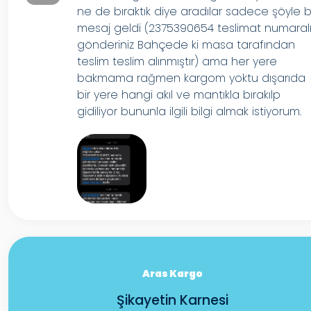
ne de bıraktık diye aradılar sadece şöyle b
mesaj geldi (2375390654 teslimat numaral
gönderiniz Bahçede ki masa tarafından
teslim teslim alınmıştır) ama her yere
bakmama rağmen kargom yoktu dışarıda
bir yere hangi akıl ve mantıkla bırakılp
gidiliyor bununla ilgili bilgi almak istiyorum.
Aras Kargo
Şikayetin Karnesi