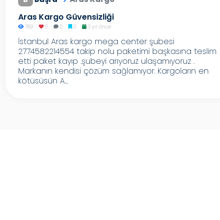
Aras Kargo Güvensizliği
789
0
0
0
3 yıl önce
İstanbul Aras kargo mega center şubesi
2774582214554 takip nolu paketimi başkasına teslim
etti paket kayıp .şubeyi arıyoruz ulaşamıyoruz .
Markanın kendisi çözüm sağlamıyor. Kargoların en
kötüsüsün A...