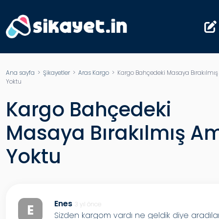
Ana sayfa
>
Şikayetler
>
Aras Kargo
> Kargo Bahçedeki Masaya Bırakılmı
Yoktu
Kargo Bahçedeki
Masaya Bırakılmış A
Yoktu
Enes
3 yıl önce
E
Sizden kargom vardı ne geldik diye aradıla