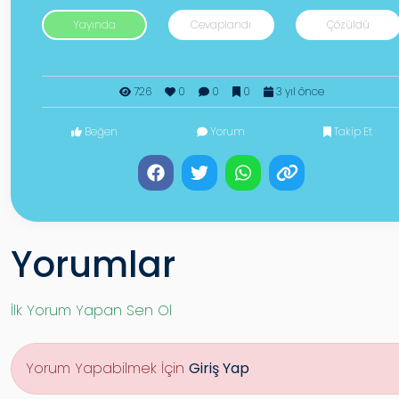
Yayında
Cevaplandı
Çözüldü
726
0
0
0
3 yıl önce
Beğen
Yorum
Takip Et
Yorumlar
İlk Yorum Yapan Sen Ol
Yorum Yapabilmek İçin
Giriş Yap