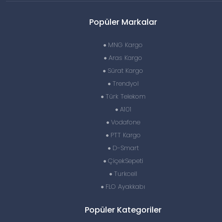
Popüler Markalar
MNG Kargo
Aras Kargo
Sürat Kargo
Trendyol
Türk Telekom
A101
Vodafone
PTT Kargo
D-Smart
ÇiçekSepeti
Turkcell
FLO Ayakkabı
Popüler Kategoriler