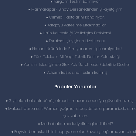
Kargom Teslim Edilmiyor
Marmarapark Sınav Dersanedinden Şikayetçiyim
Climed Hastalarını Kandırıyor.
Kargoyu Adresime Bırakmadılar
Ürün Kalitesizliği Ve Iletişim Problemi
Evraksal Işleyişlerin Uzatılması
Hasarlı Ürünü Iade Etmiyorlar Ve Ilgilenmiyorlar!
Türk Telekom Alt Yapı Teknik Destek Yetersizliği
Yenisini Istediğimde Stok Yok Ücreti Iade Edebiliriz Dediler
Valizim Başkasına Teslim Edilmiş
Popüler Yorumlar
3 yıl oldu hala bir dönüş olmadı… madam coco ‘ya güvenilmezmiş 
Malesef bursa suit Women yağmur erdaş da asla paramı iade etme
çok kaba ters
Merhabalar maduriyetiniz giderildi mi?
Baywin bonuslari hileli hep yalan olan kazanç sağlamayan bir si