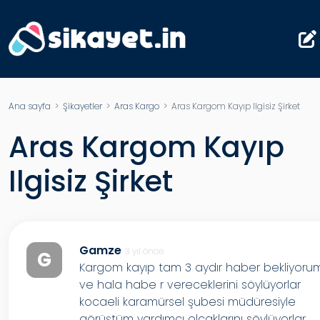
Ana sayfa
>
Şikayetler
>
Aras Kargo
> Aras Kargom Kayıp Ilgisiz Şirket
Aras Kargom Kayıp
Ilgisiz Şirket
Gamze
3 yıl önce
G
Kargom kayıp tam 3 aydır haber bekliyoru
ve hala habe r vereceklerini söylüyorlar
kocaeli karamürsel şubesi müdüresiyle
görüştüm yardımcı olcaklarını söylüyorlar