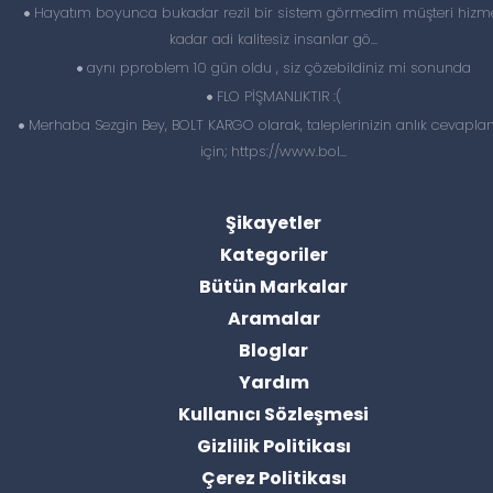
Hayatım boyunca bukadar rezil bir sistem görmedim müşteri hizme
kadar adi kalitesiz insanlar gö...
aynı pproblem 10 gün oldu , siz çözebildiniz mi sonunda
FLO PİŞMANLIKTIR :(
Merhaba Sezgin Bey, BOLT KARGO olarak, taleplerinizin anlık cevapl
için; https://www.bol...
Şikayetler
Kategoriler
Bütün Markalar
Aramalar
Bloglar
Yardım
Kullanıcı Sözleşmesi
Gizlilik Politikası
Çerez Politikası