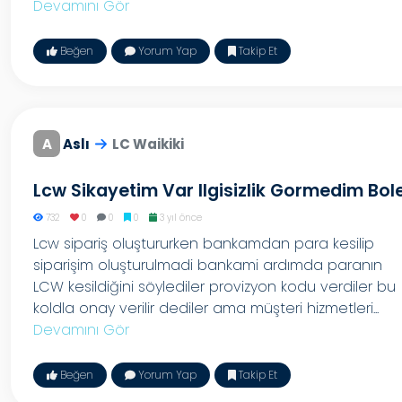
Devamını Gör
Beğen
Yorum Yap
Takip Et
A
Aslı
LC Waikiki
Lcw Sikayetim Var Ilgisizlik Gormedim Bol
732
0
0
0
3 yıl önce
Lcw sipariş oluştururken bankamdan para kesilip
siparişim oluşturulmadi bankami ardımda paranın
LCW kesildiğini söylediler provizyon kodu verdiler bu
koldla onay verilir dediler ama müşteri hizmetleri...
Devamını Gör
Beğen
Yorum Yap
Takip Et