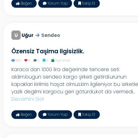
Beğen
Yorum Yap
Takip Et
U
Uğur
Sendeo
Özensiz Taşima Ilgisizlik.
837
0
0
0
3 yıl önce
Karaca dan 1000 lira değerinde tencere seti
aldim.bugun sendeo kargo şirketi getirdi.urunun
kapaklari kirilmis haşat olmus.kim ilgileniyor bu sirketl
yazik degilmi kargocu geri götürdü.kot da vermedi...
Devamını Gör
Beğen
Yorum Yap
Takip Et