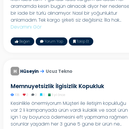
aramamda kesin bugün alınacak diyor her nedens
bir iade bir türlü alınamıyor. Nasıl bir yoğunluktur
anlamadım. Tek kargo şirketi siz değilsiniz. İlla hak...
Devamını Gör
Beğen
Yorum Yap
Takip Et
H
Hüseyin
Ucuz Tekno
Memnuyetsizlik İlgisizlik Kopukluk
1136
0
0
0
3 yıl önce
Kesinlikle önermiyorum Müşteri ile iletişim kopukluğu
var 2 li kampanyada ürün vardı kulaklık ve saat ürün
için 1 ay boyunca ödemesini eft yapmama rağmen
sorunlar yaşadım her 3 güne 5 güne bir ürün ne...