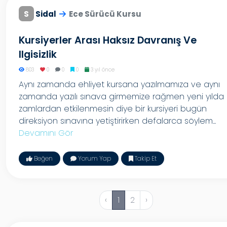
S
Sidal
Ece Sürücü Kursu
Kursiyerler Arası Haksız Davranış Ve
Ilgisizlik
803
0
0
0
3 yıl önce
Aynı zamanda ehliyet kursana yazılmamıza ve aynı
zamanda yazılı sınava girmemize rağmen yeni yılda 
zamlardan etkilenmesin diye bir kursiyeri bugün
direksiyon sınavına yetiştirirken defalarca söylem...
Devamını Gör
Beğen
Yorum Yap
Takip Et
‹
1
2
›