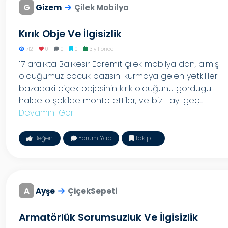
G
Gizem
Çilek Mobilya
Kırık Obje Ve İlgisizlik
712
0
0
0
3 yıl önce
17 aralıkta Balıkesir Edremit çilek mobilya dan, almış
olduğumuz cocuk bazısını kurmaya gelen yetkililer
bazadaki çiçek objesinin kırık olduğunu gördügu
halde o şekilde monte ettiler, ve biz 1 ayı geç...
Devamını Gör
Beğen
Yorum Yap
Takip Et
A
Ayşe
ÇiçekSepeti
Armatörlük Sorumsuzluk Ve İlgisizlik