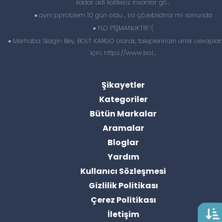
kadar adi kalitesiz insanlar gö...
aynı pproblem 10 gün oldu , siz çözebildiniz mi sonunda
FLO PİŞMANLIKTIR :(
Merhaba Sezgin Bey, BOLT KARGO olarak, taleplerinizin anlık cevapl
için; https://www.bol...
Şikayetler
Kategoriler
Bütün Markalar
Aramalar
Bloglar
Yardım
Kullanıcı Sözleşmesi
Gizlilik Politikası
Çerez Politikası
İletişim