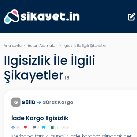
Ana sayfa
>
Bütün Aramalar
>
Ilgisizlik İle İlgili Şikayetler
Ilgisizlik İle İlgili
Şikayetler
16
G
Güllü
Sürat Kargo
İade Kargo Ilgisizlik
760
0
0
0
3 yıl önce
Merhaba tam 4 gündür iade kargom alınacak her