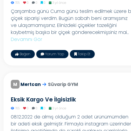
705
0
0
0
3 yıl önce
Çarşamba günü Cuma günü teslim edilmek üzere b
çiçek siparişi verdim. Bugün sabah beni aramışsınız
ve ulaşamamışsınız. Elinizdeki çiçekler tazeliğini
kaybetmiş başka bir çiçek gönderecekmişsiniz mai...
Devamını Gör
Beğen
Yorum Yap
Takip Et
M
Mertcan
Süvarip GYM
Eksik Kargo Ve İlgisizlik
765
0
0
0
3 yıl önce
08.12.2022 de almış olduğum 2 adet ürünümümden
bir adeti eksik gelmiştir. Firmayla instagram üzerinde
iletişime geçtiğimde de sürekli oyalayıcı cümlelerle