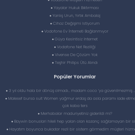
Yayalar Hukuk Bıktırması
Yanlış Urun, Yırtık Ambalaj
Cihaz Değişimi Istiyorum
Vodofone Ev İnterneti Bağlanmıyor
Güya Kesintisiz Internet
Vodafone Net Rezillği
Vivense De Çözüm Yok
Teşhir Philips Ütü Alındı
Popüler Yorumlar
3 yıl oldu hala bir dönüş olmadı… madam coco ‘ya güvenilmezmiş 
Malesef bursa suit Women yağmur erdaş da asla paramı iade etme
çok kaba ters
Merhabalar maduriyetiniz giderildi mi?
Baywin bonuslari hileli hep yalan olan kazanç sağlamayan bir si
Hayatım boyunca bukadar rezil bir sistem görmedim müşteri hizme