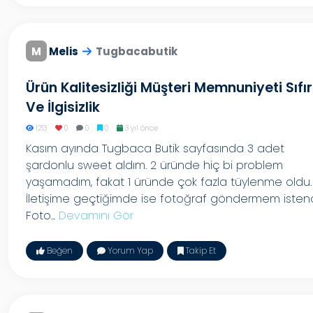
M
Melis
Tugbacabutik
Ürün Kalitesizliği Müşteri Memnuniyeti Sıfır
Ve İlgisizlik
1213
0
0
0
3 yıl önce
Kasım ayında Tugbaca Butik sayfasında 3 adet
şardonlu sweet aldım. 2 üründe hiç bi problem
yaşamadım, fakat 1 üründe çok fazla tüylenme oldu.
İletişime geçtiğimde ise fotoğraf göndermem istend
Foto...
Devamını Gör
Beğen
Yorum Yap
Takip Et