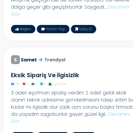
dalga geçer gibi geçiştiriyorlar. Saygısızlı...
Devamını
Gör
Beğen
Yorum Yap
Takip Et
S
Samet
Trendyol
Eksik Sipariş Ve İlgisizlik
791
0
0
0
3 yıl önce
3 adet eşofman siparişi verdim 2 adet geldi eksik
olanın tekrar adresime gönderilmesini talep ettim b
kadar mı ilgisizlik olur yazik aynı sorunu başka firmad
da yaşadım sagolsunlar gayet güzel ilgil...
Devamını
Gör