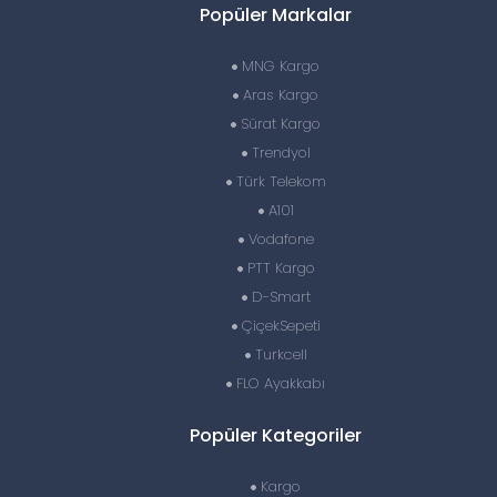
Popüler Markalar
MNG Kargo
Aras Kargo
Sürat Kargo
Trendyol
Türk Telekom
A101
Vodafone
PTT Kargo
D-Smart
ÇiçekSepeti
Turkcell
FLO Ayakkabı
Popüler Kategoriler
Kargo