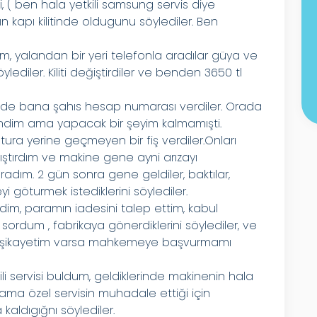
i, ( ben hala yetkili samsung servis diye
n kapı kilitinde oldugunu söylediler. Ben
, yalandan bir yeri telefonla aradılar güya ve
lediler. Kiliti değiştirdiler ve benden 3650 tl
de bana şahıs hesap numarası verdiler. Orada
lendim ama yapacak bir şeyim kalmamışti.
tura yerine geçmeyen bir fiş verdiler.Onları
ıştırdım ve makine gene ayni arızayı
adım. 2 gün sonra gene geldiler, baktılar,
i göturmek istediklerini söylediler.
dim, paramın iadesini talep ettim, kabul
ı sordum , fabrikaya gönerdiklerini söylediler, ve
bir şikayetim varsa mahkemeye başvurmamı
 servisi buldum, geldiklerinde makinenin hala
ma özel servisin muhadale ettiği için
kaldıgığnı söylediler.