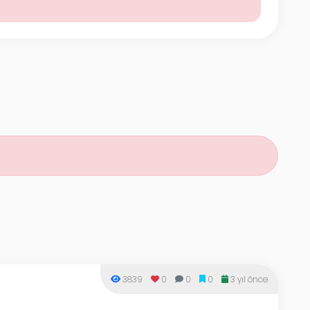
3839
0
0
0
3 yıl önce