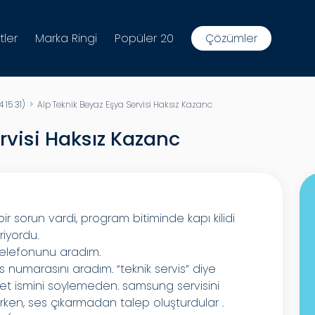
tler
Marka Ringi
Popüler 20
Çözümler
 15 31)
> Alp Teknik Beyaz Eşya Servisi Haksız Kazanc
rvisi Haksız Kazanc
sorun vardi, program bitiminde kapı kilidi
riyordu.
telefonunu aradım.
 numarasını aradım. “teknik servis” diye
ket ismini soylemeden. samsung servisini
ırken, ses çıkarmadan talep oluşturdular .