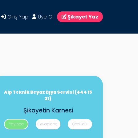
Giriş Yap
Üye Ol
Şikayet Yaz
Alp Teknik Beyaz Eşya Servisi (444 15
31)
Şikayetin Karnesi
Yayında
Cevaplandı
Çözüldü