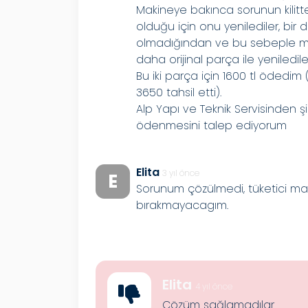
Makineye bakınca sorunun kilitte
olduğu için onu yenilediler, bir de
olmadığından ve bu sebeple m
daha orijinal parça ile yeniledile
Bu iki parça için 1600 tl ödedim (
3650 tahsil etti).
Alp Yapı ve Teknik Servisinden 
ödenmesini talep ediyorum
Elita
3 yıl önce
E
Sorunum çözülmedi, tüketici ma
bırakmayacagım.
Elita
4 yıl önce
Çözüm sağlamadılar