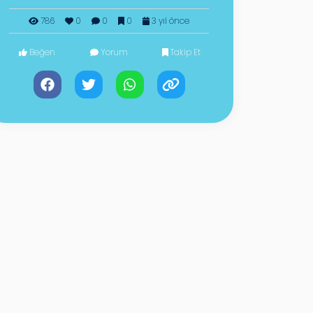
786
0
0
0
3 yıl önce
Beğen
Yorum
Takip Et