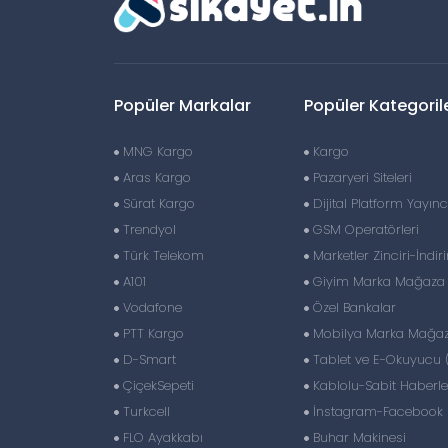
Popüler Markalar
Popüler Kategoril
MNG Kargo
Kargo
Aras Kargo
Pazaryeri Siteleri
Sürat Kargo
Dijital Platform Yayıncı
Trendyol
GSM Operatörleri
Türk Telekom
Marketler Zinciri-İndir
A101
Giyim Marka Mağaza Z
Vodafone
Özel Bankalar
PTT Kargo
Mobilya Marka Mağaza
D-Smart
Tablet ve E-Okuyucu 
ÇiçekSepeti
Kablolu-Sabit Haberl
Turkcell
İnstagram-Facebook S
FLO Ayakkabı
Buhar Makinesi