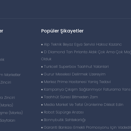
er
Popüler Şikayetler
Alp Teknik Beyaz Eşya Servisi Haksız Kazanc
D Diamond Tan Pırlanta Aldık Çok Ama Çok Ma
Olduk
lık
Turkcell Superbox Taahhut Yalanlari
Gurur Meselesi Delirmek Uzereyim
im Marketler
Merkez Prime Hastanesi Yanlış Tedavi
inciri
Kampanya Çıkışım Sağlanmıyor Faturama Yans
Taahhüt Süresi Bitmeden Zam
 Zinciri
Media Market Ve Tefal Ürünlerine Dikkat Edin
(Marka)
Robot Süpürge Arızası
eşme (Marka)
Bonnybutik Sahtekarlığı
ayfaları
Garanti Bankası Emekli Promosyonu Için Vadedi