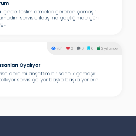
orum
a içinde teslim etmeleri gereken çamaşır
amadım servisle iletişime geçtiğimde gün
...
764
0
0
0
3 yıl önce
nsanları Oyalıyor
ise derdimi anşattım bir senelik çamaşır
alkıyor servis geliyor başka başka yerlerini