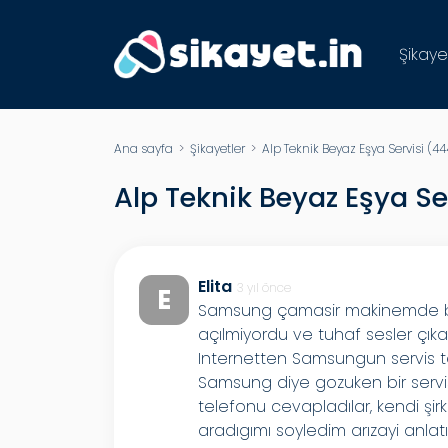
Şikaye
Ana sayfa
>
Şikayetler
>
Alp Teknik Beyaz Eşya Servisi (444
Alp Teknik Beyaz Eşya Se
Elita
3 yıl önce
E
Samsung çamasir makinemde bir 
açılmiyordu ve tuhaf sesler çıka
Internetten Samsungun servis 
Samsung diye gozuken bir servis
telefonu cevapladılar, kendi şir
aradıgımı soyledim arızayi anlat