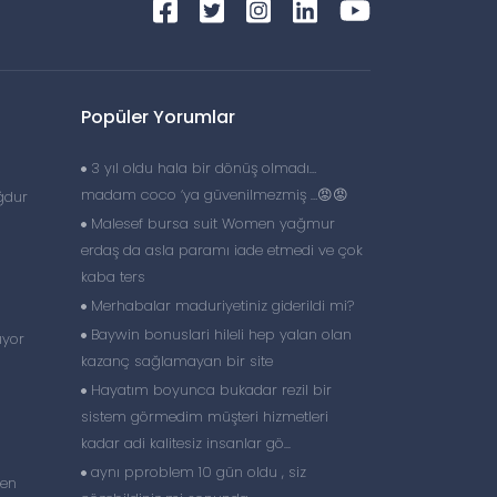
Popüler Yorumlar
3 yıl oldu hala bir dönüş olmadı…
madam coco ‘ya güvenilmezmiş …😡😡
ğdur
Malesef bursa suit Women yağmur
erdaş da asla paramı iade etmedi ve çok
kaba ters
Merhabalar maduriyetiniz giderildi mi?
Baywin bonuslari hileli hep yalan olan
ıyor
kazanç sağlamayan bir site
Hayatım boyunca bukadar rezil bir
sistem görmedim müşteri hizmetleri
kadar adi kalitesiz insanlar gö...
aynı pproblem 10 gün oldu , siz
len