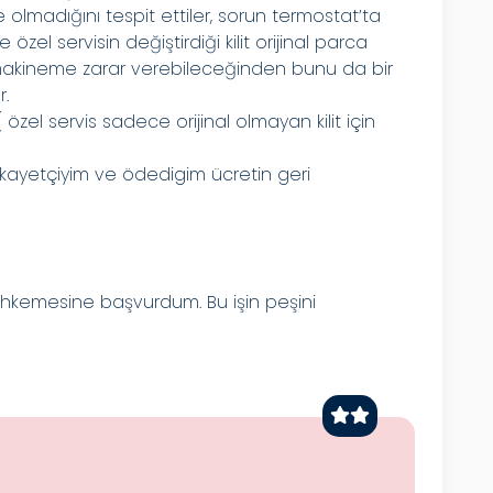
 olmadığını tespit ettiler, sorun termostat’ta
 özel servisin değiştirdiği kilit orijinal parca
akineme zarar verebileceğinden bunu da bir
r.
 özel servis sadece orijinal olmayan kilit için
şikayetçiyim ve ödedigim ücretin geri
hkemesine başvurdum. Bu işin peşini