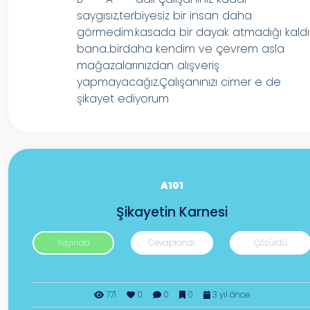
saygısız,terbiyesiz bir insan daha
görmedim.kasada bir dayak atmadığı kaldı
bana..birdaha kendim ve çevrem asla
mağazalarınızdan alışveriş
yapmayacağız.Çalışanınızı cimer e de
şikayet ediyorum
A101
Şikayetin Karnesi
Yayında
Cevaplandı
Çözüldü
771
0
0
0
3 yıl önce