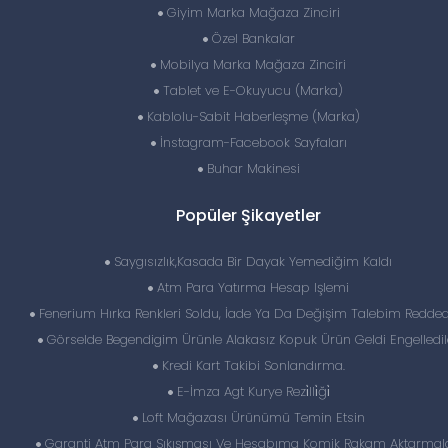
Giyim Marka Mağaza Zinciri
Özel Bankalar
Mobilya Marka Mağaza Zinciri
Tablet ve E-Okuyucu (Marka)
Kablolu-Sabit Haberleşme (Marka)
İnstagram-Facebook Sayfaları
Buhar Makinesi
Popüler Şikayetler
Saygısızlık,Kasada Bir Dayak Yemediğim Kaldı
Atm Para Yatırma Hesap Işlemi
Fenerium Hırka Renkleri Soldu, İade Ya Da Değişim Talebim Reddedi
Görselde Begendigim Ürünle Alakasız Kopuk Ürün Geldi Engelledil
Kredi Kart Takibi Sonlandırma.
E-İmza Agt Kurye Rezi̇lli̇ği̇
Loft Mağazası Ürünümü Temin Etsin
Garanti Atm Para Sıkışması Ve Hesabıma Komik Rakam Aktarmala