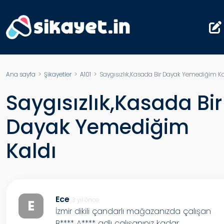
Ana sayfa
>
Şikayetler
>
A101
> Saygısızlık,Kasada Bir Dayak Yemediğim Ka
Saygısızlık,Kasada Bir
Dayak Yemediğim
Kaldı
Ece
3 yıl önce
E
İzmir dikili çandarlı mağazanızda çalışan
B**** A**** adlı çalışanınız kadar