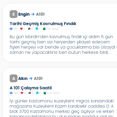
E
Engin
A101
Tarihi Geçmiş Kavrulmuş Fındık
718
0
0
0
3 yıl önce
Bu gün Mardin’den kavrulmuş fındık içi aldım 5 gün
tarihi geçmiş ben sizi heryerden şikayet edecem
fişleri herşeyi var bende ya çocuklarıma bisi olsaydı
zaman ne yapacaktınız ben bütün herkese bildi...
A
Akın
A101
A 101 Çalışma Saatii
795
0
0
0
3 yıl önce
İyi günler Kastamonu .kuzeykent migros karsisindaki
mağazanız Kuzeykent Kazım Karabekir caddesi D: A
blok 3700 Kastamonu merkez geç açılıyor ve erken
kapanıyor.defalarca bu durumdan mağdur oldum