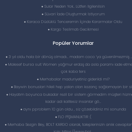
Sular Neden Yok.. Lütfen Ilgilenilsin
Süvari İade Oluşturmak Istiyorum
Karaca Düdüklü Tenceremin İçinde Kararmalar Oldu
Kargo Teslimatı Gecikmesi
Popüler Yorumlar
3 yıl oldu hala bir dönüş olmadı… madam coco ‘ya güvenilmezmiş 
Malesef bursa suit Women yağmur erdaş da asla paramı iade etme
çok kaba ters
Merhabalar maduriyetiniz giderildi mi?
Baywin bonuslari hileli hep yalan olan kazanç sağlamayan bir si
Hayatım boyunca bukadar rezil bir sistem görmedim müşteri hizme
kadar adi kalitesiz insanlar gö...
aynı pproblem 10 gün oldu , siz çözebildiniz mi sonunda
FLO PİŞMANLIKTIR :(
Merhaba Sezgin Bey, BOLT KARGO olarak, taleplerinizin anlık cevapl
için; https://www.bol...