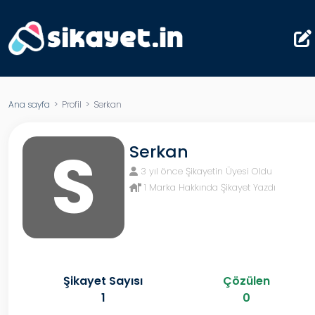
Ana sayfa
> Profil > Serkan
S
Serkan
3 yıl önce Şikayetin Üyesi Oldu
1 Marka Hakkında Şikayet Yazdı
Şikayet Sayısı
Çözülen
1
0