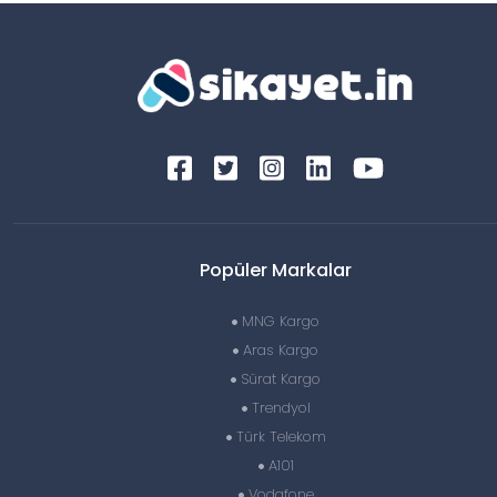
Popüler Markalar
MNG Kargo
Aras Kargo
Sürat Kargo
Trendyol
Türk Telekom
A101
Vodafone