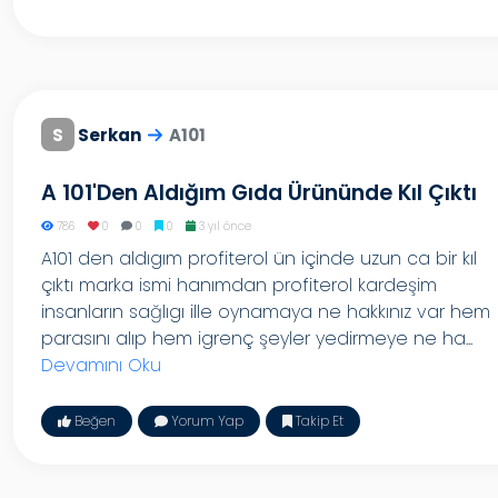
S
Serkan
A101
A 101'den Aldığım Gıda Ürününde Kıl Çıktı
786
0
0
0
3 yıl önce
A101 den aldıgım profiterol ün içinde uzun ca bir kıl
çıktı marka ismi hanımdan profiterol kardeşim
insanların sağlıgı ille oynamaya ne hakkınız var hem
parasını alıp hem igrenç şeyler yedirmeye ne ha...
Devamını Oku
Beğen
Yorum Yap
Takip Et