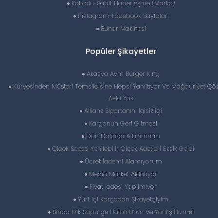
Kablolu-Sabit Haberleşme (Marka)
İnstagram-Facebook Sayfaları
Buhar Makinesi
Popüler Şikayetler
Akasya Avm Burger King
Kuryesinden Müşteri Temsilcisine Hepsi Yanıltıyor Ve Mağduriyet Ç
Asla Yok
Allianz Sigortanın Ilgisizliği
Kargonun Geri Gitmesi
Dün Dolandırıldımmmm
Çiçek Sepeti Yenilebilir Çiçek Adetleri Eksik Geldi
Ücret İademi Alamıyorum
Media Market Aldatiyor
Fiyat Iadesi Yapılmıyor
Yurt Içi Kargodan Şikayetçiyim
Sinbo Dik Süpürge Hatalı Ürün Ve Yanlış Hizmet