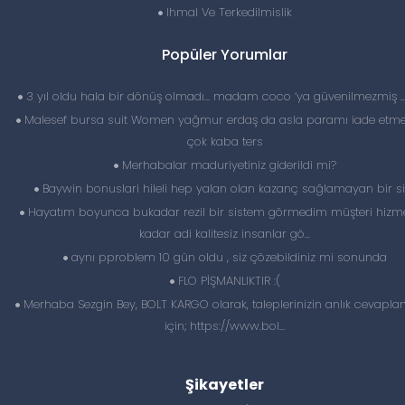
Ihmal Ve Terkedilmislik
Popüler Yorumlar
3 yıl oldu hala bir dönüş olmadı… madam coco ‘ya güvenilmezmiş 
Malesef bursa suit Women yağmur erdaş da asla paramı iade etme
çok kaba ters
Merhabalar maduriyetiniz giderildi mi?
Baywin bonuslari hileli hep yalan olan kazanç sağlamayan bir si
Hayatım boyunca bukadar rezil bir sistem görmedim müşteri hizme
kadar adi kalitesiz insanlar gö...
aynı pproblem 10 gün oldu , siz çözebildiniz mi sonunda
FLO PİŞMANLIKTIR :(
Merhaba Sezgin Bey, BOLT KARGO olarak, taleplerinizin anlık cevapl
için; https://www.bol...
Şikayetler