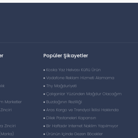
er
Popüler Şikayetler
Koska Yaz Helvası Küflü Ürün
Vodafone Reklam Hizmeti Alamama
lık
Thy Mağduriyeti
Çalışanlar Yüzünden Mağdur Olacağım
im Marketler
Buzdağının Rezilliği
inciri
Aras Kargo ve Trendyol İkilisi Hakkında
Dilek Pastaneleri Kapansın
 Zinciri
Bir Haftadır Internet Naklim Yapılmıyor
(Marka)
Ürünün Içinde Gezen Böcekler