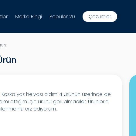
tler
Marka Ringi
Popüler 20
Çözümler
Ürün
Ürün
Koska yaz helvası aldım. 4 ürünün üzerinde de
dımı attığım için ürünü geri almadılar. Ürünlerin
lgilenmenizi arz ediyorum.