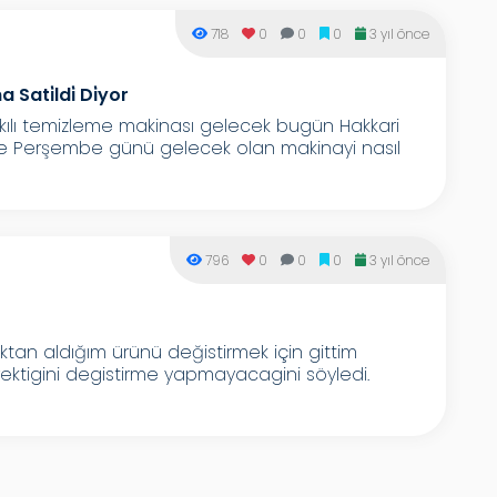
718
0
0
0
3 yıl önce
Sati̇ldi̇ Di̇yor
 kılı temizleme makinası gelecek bugün Hakkari
e Perşembe günü gelecek olan makinayi nasıl
796
0
0
0
3 yıl önce
tan aldığım ürünü değistirmek için gittim
ektigini degistirme yapmayacagini söyledi.