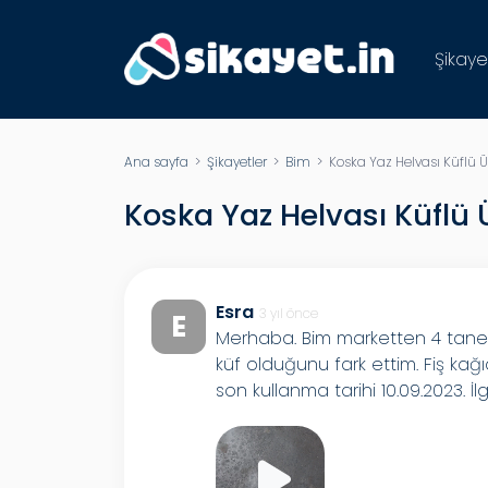
Şikaye
Ana sayfa
>
Şikayetler
>
Bim
> Koska Yaz Helvası Küflü 
Koska Yaz Helvası Küflü 
Esra
3 yıl önce
E
Merhaba. Bim marketten 4 tane 
küf olduğunu fark ettim. Fiş kağı
son kullanma tarihi 10.09.2023. İ