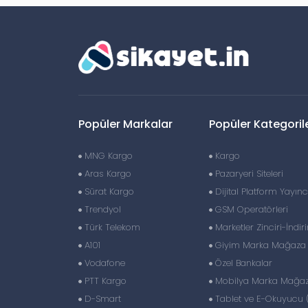
Popüler Markalar
Popüler Kategoril
MNG Kargo
Kargo
Aras Kargo
Pazaryeri Siteleri
Sürat Kargo
Dijital Platform Yayıncı
Trendyol
GSM Operatörleri
Türk Telekom
Marketler Zinciri-İndir
A101
Giyim Marka Mağaza Z
Vodafone
Özel Bankalar
PTT Kargo
Mobilya Marka Mağaza
D-Smart
Tablet ve E-Okuyucu 