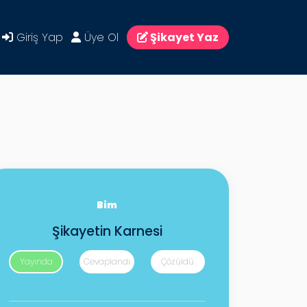
Giriş Yap
Üye Ol
Şikayet Yaz
Bim
Şikayetin Karnesi
Yayında
Cevaplandı
Çözüldü