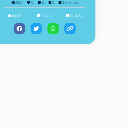
829
0
0
0
3 yıl önce
Beğen
Yorum
Takip Et