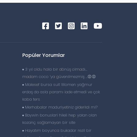
Popüler Yorumlar
3 yıl oldu hala bir dönüş olmadı…
madam coco ‘ya güvenilmezmiş …😡😡
Malesef bursa suit Women yağmur
erdaş da asla paramı iade etmedi ve çok
kaba ters
Merhabalar maduriyetiniz giderildi mi?
Baywin bonuslari hileli hep yalan olan
kazanç sağlamayan bir site
Hayatım boyunca bukadar rezil bir