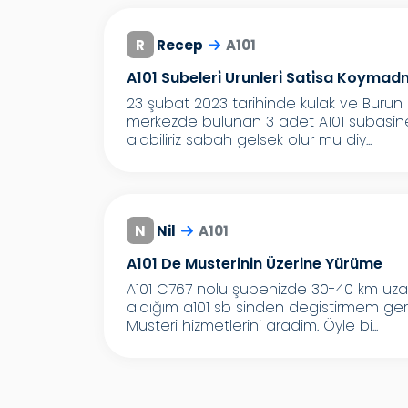
R
Recep
A101
A101 Subeleri̇ Urunleri̇ Sati̇sa Koymadna 
23 şubat 2023 tarihinde kulak ve Burun
merkezde bulunan 3 adet A101 subasin
alabiliriz sabah gelsek olur mu diy...
N
Nil
A101
A101 De Musterinin Üzerine Yürüme
A101 C767 nolu şubenizde 30-40 km uzak
aldığım a101 sb sinden degistirmem ger
Müsteri hizmetlerini aradim. Öyle bi...