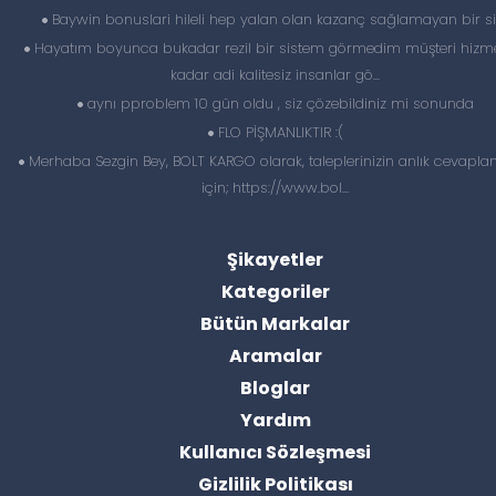
Baywin bonuslari hileli hep yalan olan kazanç sağlamayan bir si
Hayatım boyunca bukadar rezil bir sistem görmedim müşteri hizme
kadar adi kalitesiz insanlar gö...
aynı pproblem 10 gün oldu , siz çözebildiniz mi sonunda
FLO PİŞMANLIKTIR :(
Merhaba Sezgin Bey, BOLT KARGO olarak, taleplerinizin anlık cevapl
için; https://www.bol...
Şikayetler
Kategoriler
Bütün Markalar
Aramalar
Bloglar
Yardım
Kullanıcı Sözleşmesi
Gizlilik Politikası