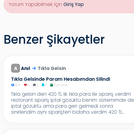
Yorum Yapabilmek İçin
Giriş Yap
Benzer Şikayetler
A
Anıl
Tıkla Gelsin
Tıkla Gelsinde Param Hesabımdan Silindi
874
0
0
0
3 yıl önce
Tıkla gelsin den 420 TL lik tıkla para ile sipariş verdim
restorant sipariş iptal gözüktü benim sistemimde de
iptal gözüktü ama para geri gelmedi sonra
sinirlendim aynı siparişten bidaha verdim 420 TL...