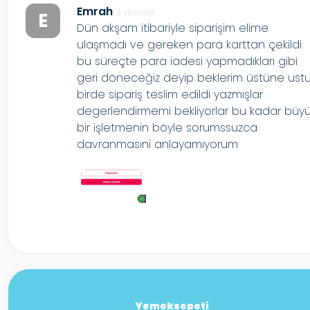
Emrah
3 yıl önce
E
Dün akşam itibariyle siparişim elime
ulaşmadı ve gereken para karttan çekildi
bu süreçte para iadesi yapmadıkları gibi
geri döneceğiz deyip beklerim üstüne ust
birde sipariş teslim edildi yazmışlar
degerlendirmemi bekliyorlar bu kadar büy
bir işletmenin böyle sorumssuzca
davranmasıni anlayamıyorum
Yemeksepeti