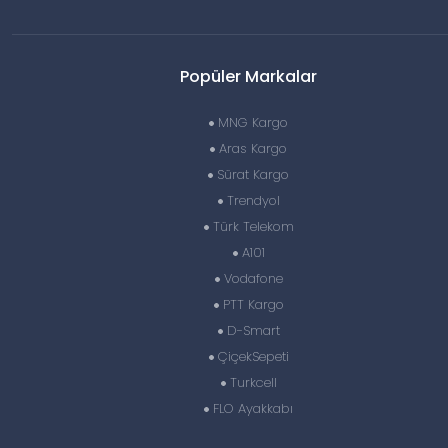
Popüler Markalar
MNG Kargo
Aras Kargo
Sürat Kargo
Trendyol
Türk Telekom
A101
Vodafone
PTT Kargo
D-Smart
ÇiçekSepeti
Turkcell
FLO Ayakkabı