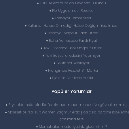
Türk Telekom Yalan Beyanda Bulundu
Flo Uygulaması Rezaleti
Trendyol Temsilcileri
Kullanıcı Hatası Olmadığı Halde Değişim Yapılmadı
Trendyol Magdur Eden Firma
Rafta Ve Kasada Farklı Fiyat
Toki Evlerinde Beni Mağdur Ettiler.
Toki Başvuru İadesini Yapmıyor
Southbet Yanıltıyor
Frangimoe Rezalet Bir Marka
Çözüm Sıfır Iletişim Sıfır
Popüler Yorumlar
3 yıl oldu hala bir dönüş olmadı… madam coco ‘ya güvenilmezmiş 
Malesef bursa suit Women yağmur erdaş da asla paramı iade etme
çok kaba ters
Merhabalar maduriyetiniz giderildi mi?