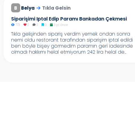
B
Belya
Tıkla Gelsin
Siparişimi Iptal Edip Paramı Bankadan Çekmesi
773
0
0
0
3 yıl önce
Tıkla gelişinden sipariş verdim yemek ondan sonra
nemi oldu restorant tarafından siparişim iptal edildi
ben böyle bişey görmedim paramın geri iadesinde
olmadı hakkımı helal etmiyorum 242 lira helal de...