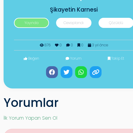
Şikayetin Karnesi
Yayında
Cevaplandı
Çözüldü
876
0
0
0
3 yıl önce
Beğen
Yorum
Takip Et
Yorumlar
İlk Yorum Yapan Sen Ol