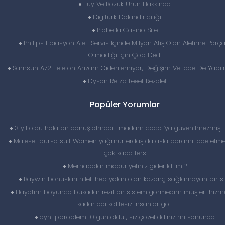
Tüy Ve Bozuk Ürün Hakkında
Digitürk Dolandırıcılığı
Piabella Casino Site
Philips Epiasyon Aleti Servis Içinde Milyon Atış Olan Aletime Parça
Olmadığı Için Çöp Dedi
Samsun A72 Telefon Arızam Giderilemiyor, Değişim Ve Iade De Yapıl
Dyson Re Za Leeet Rezalet
Popüler Yorumlar
3 yıl oldu hala bir dönüş olmadı… madam coco ‘ya güvenilmezmiş 
Malesef bursa suit Women yağmur erdaş da asla paramı iade etme
çok kaba ters
Merhabalar maduriyetiniz giderildi mi?
Baywin bonuslari hileli hep yalan olan kazanç sağlamayan bir si
Hayatım boyunca bukadar rezil bir sistem görmedim müşteri hizme
kadar adi kalitesiz insanlar gö...
aynı pproblem 10 gün oldu , siz çözebildiniz mi sonunda