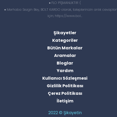
FLO PİŞMANLIKTIR :(
Merhaba Sezgin Bey, BOLT KARGO olarak, taleplerinizin anlık cevapl
için; https://www.bol...
Şikayetler
Kategoriler
Bütün Markalar
Aramalar
Bloglar
Yardım
Kullanıcı Sözleşmesi
Gizlilik Politikası
Çerez Politikası
İletişim
2022 © Şikayetin