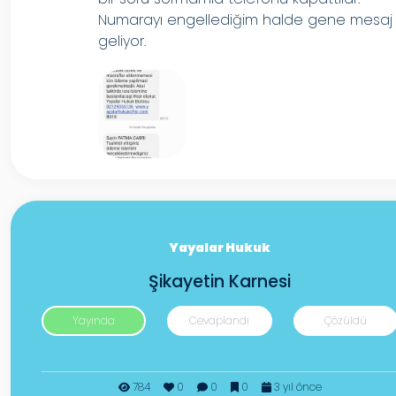
Numarayı engellediğim halde gene mesaj
geliyor.
Yayalar Hukuk
Şikayetin Karnesi
Yayında
Cevaplandı
Çözüldü
784
0
0
0
3 yıl önce