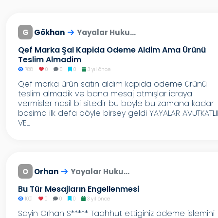
G
Gökhan
Yayalar Huku...
Qef Marka Şal Kapida Odeme Aldim Ama Ürünü
Teslim Almadim
788
0
0
0
3 yıl önce
Qef marka ürün satın aldım kapida odeme ürünü
teslim almadik ve bana mesaj atmışlar icraya
vermisler nasil bi sitedir bu böyle bu zamana kadar
basima ilk defa böyle birsey geldi YAYALAR AVUTKATLI
VE...
O
Orhan
Yayalar Huku...
Bu Tür Mesajların Engellenmesi
1001
0
0
0
3 yıl önce
Sayin Orhan S***** Taahhüt ettiginiz ödeme islemini