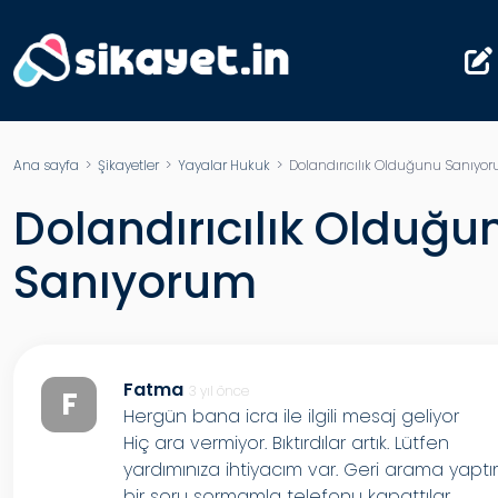
Ana sayfa
>
Şikayetler
>
Yayalar Hukuk
> Dolandırıcılık Olduğunu Sanıyo
Dolandırıcılık Olduğu
Sanıyorum
Fatma
3 yıl önce
F
Hergün bana icra ile ilgili mesaj geliyor
Hiç ara vermiyor. Bıktırdılar artık. Lütfen
yardımınıza ihtiyacım var. Geri arama yapt
bir soru sormamla telefonu kapattılar.