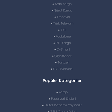
Aras Kargo
Sürat Kargo
Trendyol
Türk Telekom
A101
Vodafone
PTT Kargo
D-Smart
ÇiçekSepeti
Turkcell
FLO Ayakkabı
Popüler Kategoriler
Kargo
Pazaryeri Siteleri
Dijital Platform Yayıncılık
GSM Operatörleri