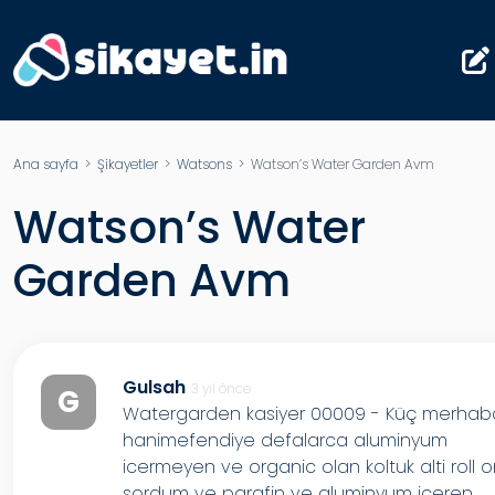
Ana sayfa
>
Şikayetler
>
Watsons
> Watson’s Water Garden Avm
Watson’s Water
Garden Avm
Gulsah
3 yıl önce
G
Watergarden kasiyer 00009 - Küç merhab
hanimefendiye defalarca aluminyum
icermeyen ve organic olan koltuk alti roll 
sordum ve parafin ve aluminyum iceren