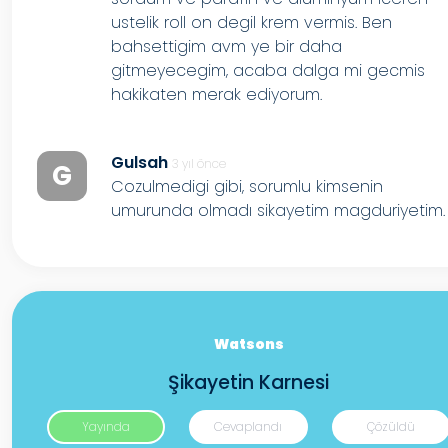
ustelik roll on degil krem vermis. Ben
bahsettigim avm ye bir daha
gitmeyecegim, acaba dalga mi gecmis
hakikaten merak ediyorum.
Gulsah
3 yıl önce
G
Cozulmedigi gibi, sorumlu kimsenin
umurunda olmadı sikayetim magduriyetim.
Watsons
Şikayetin Karnesi
Yayında
Cevaplandı
Çözüldü