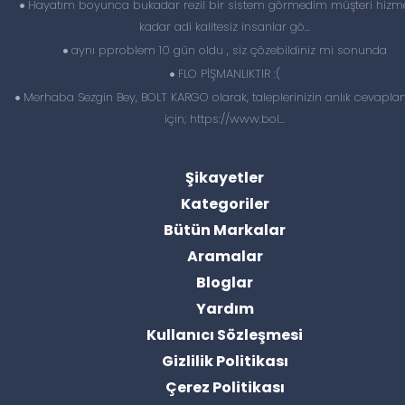
Hayatım boyunca bukadar rezil bir sistem görmedim müşteri hizme
kadar adi kalitesiz insanlar gö...
aynı pproblem 10 gün oldu , siz çözebildiniz mi sonunda
FLO PİŞMANLIKTIR :(
Merhaba Sezgin Bey, BOLT KARGO olarak, taleplerinizin anlık cevapl
için; https://www.bol...
Şikayetler
Kategoriler
Bütün Markalar
Aramalar
Bloglar
Yardım
Kullanıcı Sözleşmesi
Gizlilik Politikası
Çerez Politikası