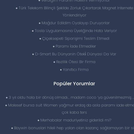
Verdiğim Paranın Hakkını Vermiyorlar
Türk Telekom Bilinçli Şekilde Zorluk Çıkartarak Magnet Internete
Yönlendiriyor
Mağdur Edildim Oyalayıp Duruyorlar
Tosla Uygulamasına Üyeliğinde Hata Veriyor
Çiçeksepeti Siparişimi Teslim Etmedi
Paramı İade Etmediler
D-Smart Bu Dünyanin Öteki̇ Dünyasi Da Var
Rezillik Ötesi Bir Firma
Yanıltıcı Firma
Popüler Yorumlar
3 yıl oldu hala bir dönüş olmadı… madam coco ‘ya güvenilmezmiş 
Malesef bursa suit Women yağmur erdaş da asla paramı iade etme
çok kaba ters
Merhabalar maduriyetiniz giderildi mi?
Baywin bonuslari hileli hep yalan olan kazanç sağlamayan bir si