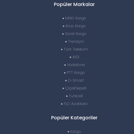
Popüler Markalar
MNG Kargo
Aras Kargo
Sürat Kargo
Trendyol
Türk Telekom
A101
Vodafone
PTT Kargo
D-Smart
ÇiçekSepeti
Turkcell
FLO Ayakkabı
Popüler Kategoriler
Kargo