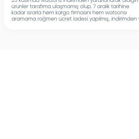
25 kasımda watsons indirimden yararlanarak aldığı
ürünler tarafıma ulaşmamış olup, 7 aralık tarihine
kadar ısrarla hem kargo firmasını hem watsonsı
aramama rağmen ücret iadesi yapılmış.. indirimden y.