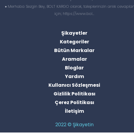
Merhaba Sezgin Bey, BOLT KARGO olarak, taleplerinizin anlık cevapl
için; https://www.bol...
Şikayetler
Kategoriler
Bütün Markalar
Aramalar
Bloglar
Yardım
Kullanıcı Sözleşmesi
Gizlilik Politikası
Çerez Politikası
İletişim
2022 © Şikayetin