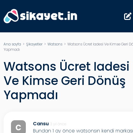
Ana sayfa
>
Şikayetler
>
Watsons
> Watsons Ücret Iadesi Ve Kimse Geri D
Yapmadı
Watsons Ücret Iadesi
Ve Kimse Geri Dönüş
Yapmadı
Cansu
3 yıl önce
C
Bundan 1 ay önce watsonsın kendi markas