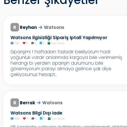
Benzer Şikayetler
R
Reyhan
Watsons
Watsons Ilgisizliği Sipariş Iptali Yapılmıyor
788
0
0
0
3 yıl önce
Siparişimi 1 haftadan fazladır bekliyorum hadi
yoğunluk vardır anlarımda kargoya bıle verılmemiş
herangı bı yerden siparişin durumunu bile
göremiyorum parayı almaya gelince şak diye
çekiyosunuz hesapt...
B
Berrak
Watsons
Watsons Bilgi Dışı Iade
888
0
0
0
3 yıl önce