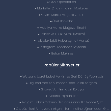
GSM Operatörleri
Marketler Zinciri-İndirim Marketler
Giyim Marka Mağaza Zinciri
Özel Bankalar
Mobilya Marka Mağaza Zinciri
Tablet ve E-Okuyucu (Marka)
Kablolu-Sabit Haberleşme (Marka)
İnstagram-Facebook Sayfaları
Buhar Makinesi
Popüler Şikayetler
Watsons Ücret Iadesi Ve Kimse Geri Dönüş Yapmadı
Bilgilendirme Yapılmadan Iade Edildi Kargom
Şi̇kayet Var Fi̇rmalari Koluyor
Evefone Pişmanlıktır
Aldığım Paketli Gıdanın Üstünde Garip Bir Madde Çıktı
Otobüs Beni Almayarak Akşehir Terminaline Uğramadan Gitti