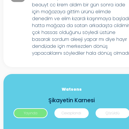
beauyt cc krem aldım bir gün sonra iade
için mağazaya gittim ürünü elimde
denedim ve elim kızardı kaşınmaya başlad
hatta mağaza da satan arkadaşta cildimi
çok hassas olduğunu söyledi üstüne
basarak sordum aleeji yapar mı diye hayır
dendi,iade için merkezden dönüş
yapacaklarını söylediler hala dönüş olmad
Watsons
Şikayetin Karnesi
Yayında
Cevaplandı
Çözüldü