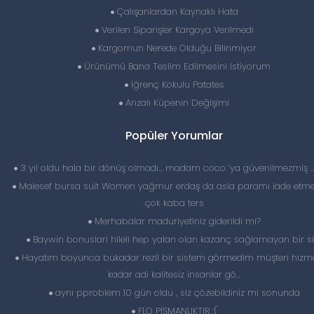
Çalışanlardan Kaynaklı Hata
Verilen Siparişler Kargoya Verilmedi
Kargomun Nerede Olduğu Bilinmiyor
Ürünümü Bana Teslim Edilmesini Istiyorum
İğrenç Kokulu Patates
Arızalı Küpenin Değişimi
Popüler Yorumlar
3 yıl oldu hala bir dönüş olmadı… madam coco ‘ya güvenilmezmiş 
Malesef bursa suit Women yağmur erdaş da asla paramı iade etme
çok kaba ters
Merhabalar maduriyetiniz giderildi mi?
Baywin bonuslari hileli hep yalan olan kazanç sağlamayan bir si
Hayatım boyunca bukadar rezil bir sistem görmedim müşteri hizme
kadar adi kalitesiz insanlar gö...
aynı pproblem 10 gün oldu , siz çözebildiniz mi sonunda
FLO PİŞMANLIKTIR :(