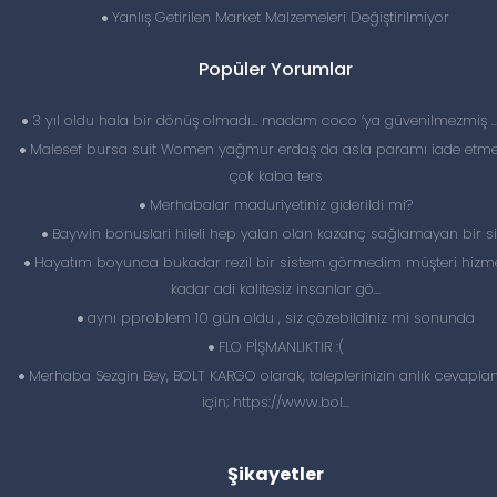
Yanlış Getirilen Market Malzemeleri Değiştirilmiyor
Popüler Yorumlar
3 yıl oldu hala bir dönüş olmadı… madam coco ‘ya güvenilmezmiş 
Malesef bursa suit Women yağmur erdaş da asla paramı iade etme
çok kaba ters
Merhabalar maduriyetiniz giderildi mi?
Baywin bonuslari hileli hep yalan olan kazanç sağlamayan bir si
Hayatım boyunca bukadar rezil bir sistem görmedim müşteri hizme
kadar adi kalitesiz insanlar gö...
aynı pproblem 10 gün oldu , siz çözebildiniz mi sonunda
FLO PİŞMANLIKTIR :(
Merhaba Sezgin Bey, BOLT KARGO olarak, taleplerinizin anlık cevapl
için; https://www.bol...
Şikayetler