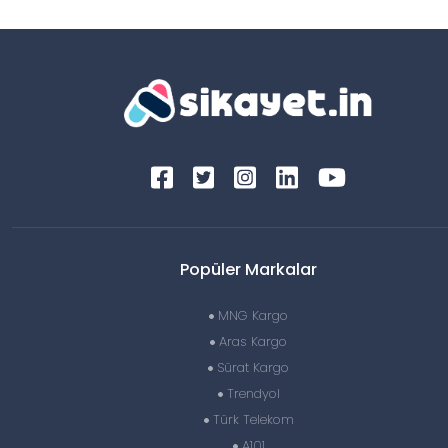
Popüler Markalar
MNG Kargo
Aras Kargo
Sürat Kargo
Trendyol
Türk Telekom
A101