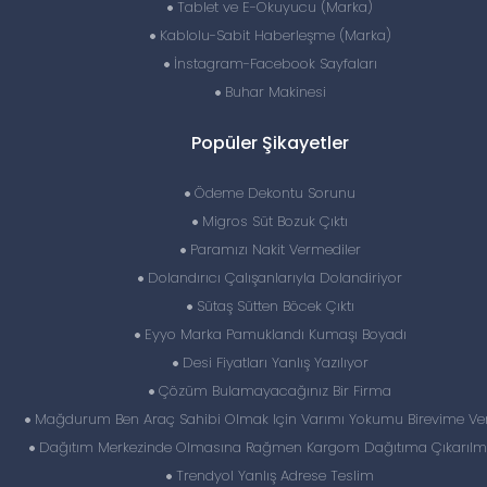
Tablet ve E-Okuyucu (Marka)
Kablolu-Sabit Haberleşme (Marka)
İnstagram-Facebook Sayfaları
Buhar Makinesi
Popüler Şikayetler
Ödeme Dekontu Sorunu
Migros Süt Bozuk Çıktı
Paramızı Nakit Vermediler
Dolandırıcı Çalışanlarıyla Dolandiriyor
Sütaş Sütten Böcek Çıktı
Eyyo Marka Pamuklandı Kumaşı Boyadı
Desi Fiyatları Yanlış Yazılıyor
Çözüm Bulamayacağınız Bir Firma
Mağdurum Ben Araç Sahibi Olmak Için Varımı Yokumu Birevime Ve
Dağıtım Merkezinde Olmasına Rağmen Kargom Dağıtıma Çıkarılm
Trendyol Yanlış Adrese Teslim