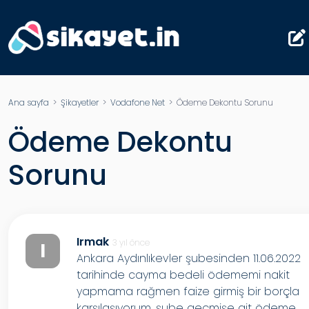
Ana sayfa
>
Şikayetler
>
Vodafone Net
> Ödeme Dekontu Sorunu
Ödeme Dekontu
Sorunu
Irmak
3 yıl önce
I
Ankara Aydınlıkevler şubesinden 11.06.2022
tarihinde cayma bedeli ödememi nakit
yapmama rağmen faize girmiş bir borçla
karşılaşıyorum, şube geçmişe ait ödeme