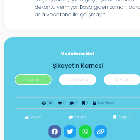
dekontu vermiyor. Boşa giden zaman, par
asla vodafone ile çalışmayın.
Vodafone Net
Şikayetin Karnesi
Yayında
Cevaplandı
Çözüldü
749
0
0
0
3 yıl önce
Beğen
Yorum
Takip Et