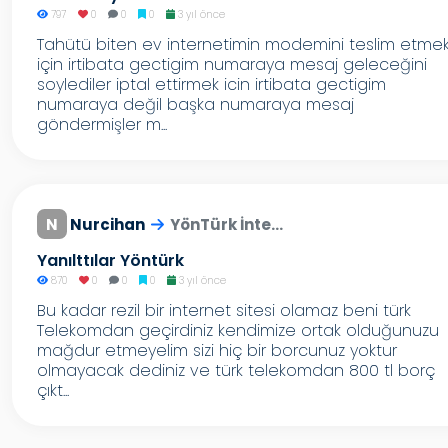
797
0
0
0
3 yıl önce
Tahütü biten ev internetimin modemini teslim etme
için irtibata gectigim numaraya mesaj geleceğini
soylediler iptal ettirmek icin irtibata gectigim
numaraya değil başka numaraya mesaj
göndermişler m...
N
Nurcihan
YönTürk İnte...
Yanılttılar Yöntürk
870
0
0
0
3 yıl önce
Bu kadar rezil bir internet sitesi olamaz beni türk
Telekomdan geçirdiniz kendimize ortak olduğunuzu
mağdur etmeyelim sizi hiç bir borcunuz yoktur
olmayacak dediniz ve türk telekomdan 800 tl borç
çıkt...