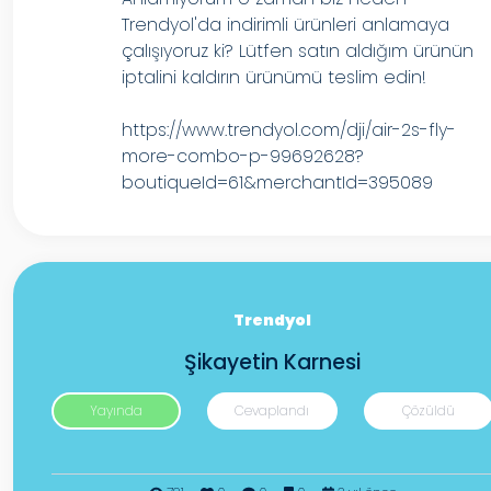
Trendyol'da indirimli ürünleri anlamaya
çalışıyoruz ki? Lütfen satın aldığım ürünün
iptalini kaldırın ürünümü teslim edin!
https://www.trendyol.com/dji/air-2s-fly-
more-combo-p-99692628?
boutiqueId=61&merchantId=395089
Trendyol
Şikayetin Karnesi
Yayında
Cevaplandı
Çözüldü