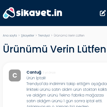
Ana sayfa
>
Şikayetler
>
Trendyol
> Ürünümü Verin Lütfen
Ürünümü Verin Lütfen
Cantuğ
3 yıl önce
C
Ürün İptali!
Trendyol'da indirimini takip ettiğim aşağıda
linkteki ürünü satın aldım ürün stoktan kalkt
ve aldığım ürünü Tekno fabrika mağazası
satın aldığım ürünü 1 gün sonra iptal etti.
Anlamıyorum o zaman biz neden