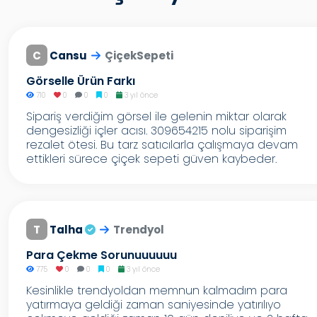
C
Cansu
ÇiçekSepeti
Görselle Ürün Farkı
710
0
0
0
3 yıl önce
Sipariş verdiğim görsel ile gelenin miktar olarak
dengesizliği içler acısı. 309654215 nolu siparişim
rezalet ötesi. Bu tarz satıcılarla çalışmaya devam
ettikleri sürece çiçek sepeti güven kaybeder.
T
Talha
Trendyol
Para Çekme Sorunuuuuuu
775
0
0
0
3 yıl önce
Kesinlikle trendyoldan memnun kalmadım para
yatırmaya geldiği zaman saniyesinde yatırılıyo