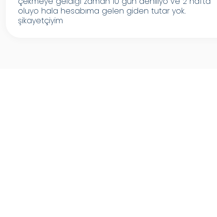
çekmeye geldiği zaman 10 gün deniliyo ve 2 hafta
oluyo hala hesabıma gelen giden tutar yok.
şikayetçiyim