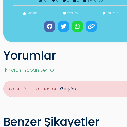
721
0
0
0
3 yıl önce
Beğen
Yorum
Takip Et
Yorumlar
İlk Yorum Yapan Sen Ol
Yorum Yapabilmek İçin
Giriş Yap
Benzer Şikayetler