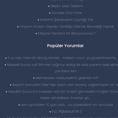
Steam Iade Talebim
Görselle Ürün Farkı
İndirimli Şampuanın Çeyreği Yok
Onayım Imzam Dışında Yaniltilip Internet Aboneliği Yapıldı
Kitapları Kendiniz Mi Basıyorsunuz ?
Popüler Yorumlar
3 yıl oldu hala bir dönüş olmadı… madam coco ‘ya güvenilmezmiş 
Malesef bursa suit Women yağmur erdaş da asla paramı iade etme
çok kaba ters
Merhabalar maduriyetiniz giderildi mi?
Baywin bonuslari hileli hep yalan olan kazanç sağlamayan bir si
Hayatım boyunca bukadar rezil bir sistem görmedim müşteri hizme
kadar adi kalitesiz insanlar gö...
aynı pproblem 10 gün oldu , siz çözebildiniz mi sonunda
FLO PİŞMANLIKTIR :(