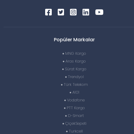
Popüler Markalar
MNG Kargo
Aras Kargo
Sürat Kargo
Trendyol
Türk Telekom
A101
Vodafone
PTT Kargo
D-Smart
ÇiçekSepeti
Turkcell