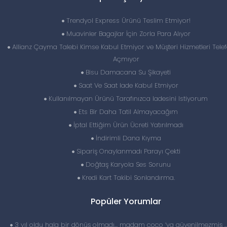
Trendyol Express Ürünü Teslim Etmiyor!
Muavinler Bagajlar İçin Zorla Para Alıyor
Allianz Çayma Talebi Kimse Kabul Etmiyor ve Müşteri Hizmetleri Telef
Açmıyor
Bisu Damacana Su Şikayeti
Saat Ve Saat Iade Kabul Etmiyor
Kullanılmayan Ürünü Tarafınızca Iadesini Istiyorum
Ets Bir Daha Tatil Almayacağım
İptal Ettiğim Ürün Ücreti Yatırılmadı
İndirimli Dana Kıyma
Sipariş Onaylanmadı Parayı Çekti
Doğtaş Karyola Ses Sorunu
Kredi Kart Takibi Sonlandırma.
Popüler Yorumlar
3 yıl oldu hala bir dönüş olmadı… madam coco ‘ya güvenilmezmiş 