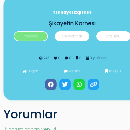
Trendyol Express
Şikayetin Karnesi
Yayında
Cevaplandı
Çözüldü
745
0
0
0
3 yıl önce
Beğen
Yorum
Takip Et
Yorumlar
İlk Yorum Yapan Sen Ol