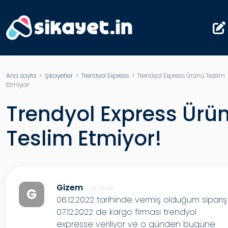
Ana sayfa
>
Şikayetler
>
Trendyol Express
> Trendyol Express Ürünü Teslim
Etmiyor!
Trendyol Express Ürü
Teslim Etmiyor!
Gizem
3 yıl önce
G
06.12.2022 tarihinde vermiş olduğum sipariş
07.12.2022 de kargo firması trendyol
expresse veriliyor ve o günden bugüne