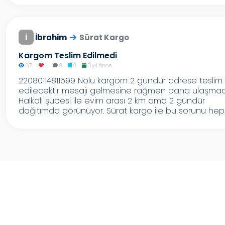
İ
İbrahim
Sürat Kargo
Kargom Teslim Edilmedi
801
1
0
0
3 yıl önce
22080114811599 Nolu kargom 2 gündür adrese teslim
edilecektir mesajı gelmesine rağmen bana ulaşmad
Halkalı şubesi ile evim arası 2 km ama 2 gündür
dağıtımda görünüyor. Sürat kargo ile bu sorunu hep..