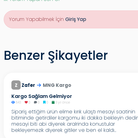
Yorum Yapabilmek İçin
Giriş Yap
Benzer Şikayetler
Z
Zafer
MNG Kargo
Kargo Sağlam Gelmiyor
843
0
0
0
3 yıl önce
Sipariş ettiğim ürün elime kırık ulaştı mesayi saatinin
bitiminde getirdiler kargomu iki dakika bekleyin ded
mesayi biti abi diyerek aralrinda konustular
bekleyemezik diyerek gitiler ve ben el kaldı...