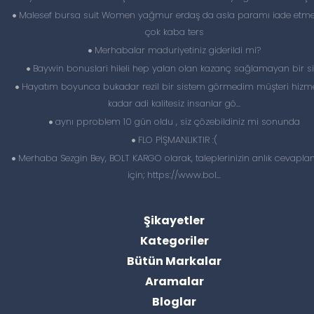
Malesef bursa suit Women yağmur erdaş da asla paramı iade etme
çok kaba ters
Merhabalar maduriyetiniz giderildi mi?
Baywin bonuslari hileli hep yalan olan kazanç sağlamayan bir si
Hayatım boyunca bukadar rezil bir sistem görmedim müşteri hizme
kadar adi kalitesiz insanlar gö...
aynı pproblem 10 gün oldu , siz çözebildiniz mi sonunda
FLO PİŞMANLIKTIR :(
Merhaba Sezgin Bey, BOLT KARGO olarak, taleplerinizin anlık cevapl
için; https://www.bol...
Şikayetler
Kategoriler
Bütün Markalar
Aramalar
Bloglar