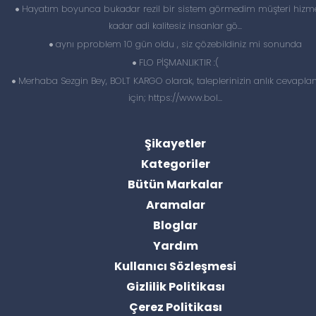
Hayatım boyunca bukadar rezil bir sistem görmedim müşteri hizme
kadar adi kalitesiz insanlar gö...
aynı pproblem 10 gün oldu , siz çözebildiniz mi sonunda
FLO PİŞMANLIKTIR :(
Merhaba Sezgin Bey, BOLT KARGO olarak, taleplerinizin anlık cevapl
için; https://www.bol...
Şikayetler
Kategoriler
Bütün Markalar
Aramalar
Bloglar
Yardım
Kullanıcı Sözleşmesi
Gizlilik Politikası
Çerez Politikası