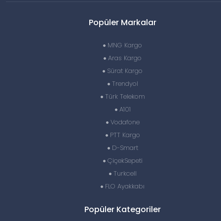
Popüler Markalar
MNG Kargo
Aras Kargo
Sürat Kargo
Trendyol
Türk Telekom
A101
Vodafone
PTT Kargo
D-Smart
ÇiçekSepeti
Turkcell
FLO Ayakkabı
Popüler Kategoriler