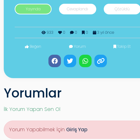
Yayında
Cevaplandı
Çözüldü
933
0
0
0
3 yıl önce
Beğen
Yorum
Takip Et
Yorumlar
İlk Yorum Yapan Sen Ol
Yorum Yapabilmek İçin
Giriş Yap