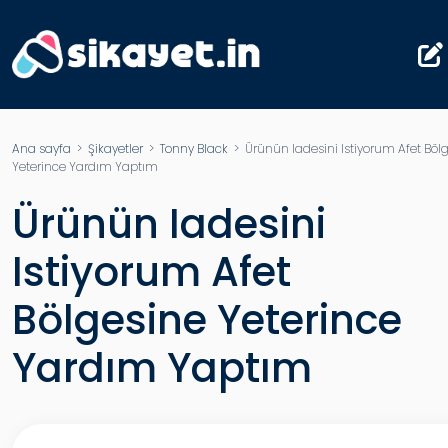
Ana sayfa
>
Şikayetler
>
Tonny Black
> Ürünün Iadesini Istiyorum Afet Böl
Yeterince Yardım Yaptım
Ürünün Iadesini
Istiyorum Afet
Bölgesine Yeterince
Yardım Yaptım