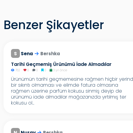
Benzer Şikayetler
S
Sena
Bershka
Tarihi Geçmemiş Ürünümü İade Almadılar
782
0
0
0
3 yıl önce
Ürünümün tarihi geçmemesine rağmen hiçbir yerin
bir sıkıntı olmaması ve elimde fatura olmasına
rağmen üzerine parfüm kokusu sinmiş deyip de
ürünümü iade almadılar mağazanızda yırtılmış ter
kokusu ol...
N
Nuray
Bershka