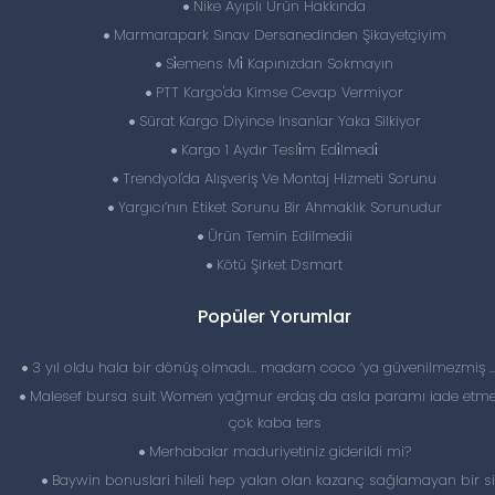
Nike Ayıplı Ürün Hakkında
Marmarapark Sınav Dersanedinden Şikayetçiyim
Si̇emens Mi̇ Kapınızdan Sokmayın
PTT Kargo'da Kimse Cevap Vermiyor
Sürat Kargo Diyince Insanlar Yaka Silkiyor
Kargo 1 Aydır Tesli̇m Edi̇lmedi̇
Trendyol'da Alışveriş Ve Montaj Hizmeti Sorunu
Yargıcı’nın Etiket Sorunu Bir Ahmaklık Sorunudur
Ürün Temin Edilmedii
Kötü Şirket Dsmart
Popüler Yorumlar
3 yıl oldu hala bir dönüş olmadı… madam coco ‘ya güvenilmezmiş 
Malesef bursa suit Women yağmur erdaş da asla paramı iade etme
çok kaba ters
Merhabalar maduriyetiniz giderildi mi?
Baywin bonuslari hileli hep yalan olan kazanç sağlamayan bir si