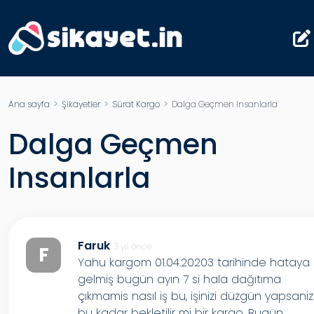
Ana sayfa
>
Şikayetler
>
Sürat Kargo
> Dalga Geçmen Insanlarla
Dalga Geçmen
Insanlarla
Faruk
3 yıl önce
F
Yahu kargom 01.04.20203 tarihinde hataya
gelmiş bugün ayın 7 si hala dağıtıma
çıkmamis nasıl iş bu, işinizi düzgün yapsani
bu kadar bekletilir mi bir kargo. Bugün