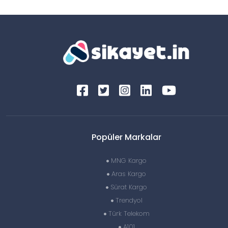
Popüler Markalar
MNG Kargo
Aras Kargo
Sürat Kargo
Trendyol
Türk Telekom
A101