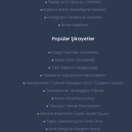
Tablet ve E-Okuyucu (Marka)
Kablolu-Sabit Haberleşme (Marka)
İnstagram-Facebook Sayfaları
Buhar Makinesi
Popüler Şikayetler
Dalga Geçmen Insanlarla
Sahte Ürün Gönderildi.
Türk Telekom Mağduriyeti
Gerekenin Yapılmasını Rica Ederim
Hesabımdan Turkcell Pasajdan 1500 Tl Çekimi Yapıldı
Dolandırıcılık Ve Mağdur Edilme
İnsan Kandiriyorsunuz
Trendyol Yemek Para Iadem
Akbank Kredi Kartı Üyelik Ücreti Oyunu
Teşhir Denenmiş Kirli Yırtık Ürün
Aras Kargo'da Kargom Kayıp