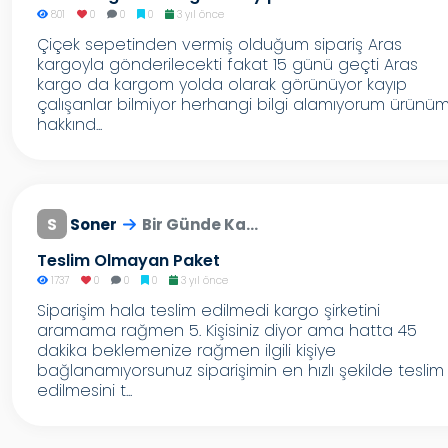
801
0
0
0
3 yıl önce
Çiçek sepetinden vermiş olduğum sipariş Aras
kargoyla gönderilecekti fakat 15 günü geçti Aras
kargo da kargom yolda olarak görünüyor kayıp
çalışanlar bilmiyor herhangi bilgi alamıyorum ürünü
hakkınd...
S
Soner
Bir Günde Ka...
Teslim Olmayan Paket
1737
0
0
0
3 yıl önce
Siparişim hala teslim edilmedi kargo şirketini
aramama rağmen 5. Kişisiniz diyor ama hatta 45
dakika beklemenize rağmen ilgili kişiye
bağlanamıyorsunuz siparişimin en hızlı şekilde teslim
edilmesini t...