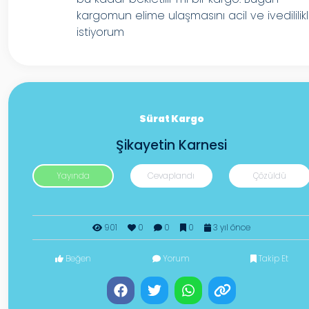
kargomun elime ulaşmasını acil ve ivedililik
istiyorum
Sürat Kargo
Şikayetin Karnesi
Yayında
Cevaplandı
Çözüldü
901
0
0
0
3 yıl önce
Beğen
Yorum
Takip Et