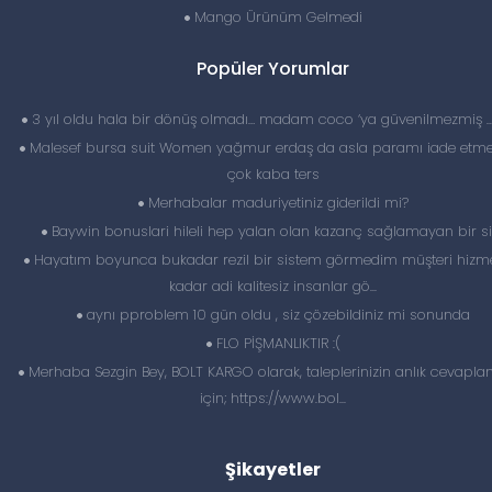
Mango Ürünüm Gelmedi
Popüler Yorumlar
3 yıl oldu hala bir dönüş olmadı… madam coco ‘ya güvenilmezmiş 
Malesef bursa suit Women yağmur erdaş da asla paramı iade etme
çok kaba ters
Merhabalar maduriyetiniz giderildi mi?
Baywin bonuslari hileli hep yalan olan kazanç sağlamayan bir si
Hayatım boyunca bukadar rezil bir sistem görmedim müşteri hizme
kadar adi kalitesiz insanlar gö...
aynı pproblem 10 gün oldu , siz çözebildiniz mi sonunda
FLO PİŞMANLIKTIR :(
Merhaba Sezgin Bey, BOLT KARGO olarak, taleplerinizin anlık cevapl
için; https://www.bol...
Şikayetler