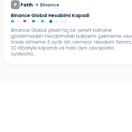
F
Fatih
Binance
Binance Global Hesabimi Kapadi
1179
2
5
2
3 yıl önce
Binance Global şirketi hiç bir yeterli bahane
göstermeden hesabımdaki bakiyemi çekmeme vey
trade etmeme 3 aydır izin vermiyor. Hesabım Temm
20 itibariyle kapandı ve hala aynı cevaplarla
oyalıyorla...