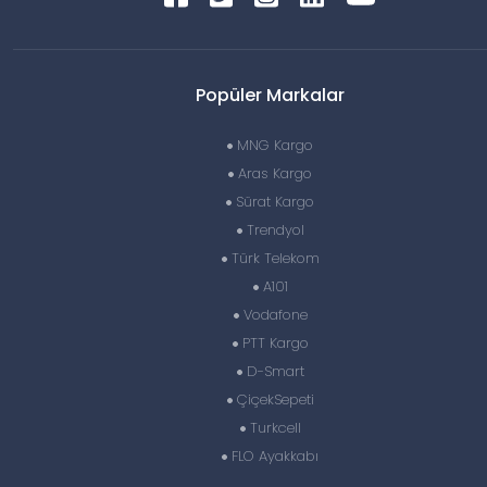
Popüler Markalar
MNG Kargo
Aras Kargo
Sürat Kargo
Trendyol
Türk Telekom
A101
Vodafone
PTT Kargo
D-Smart
ÇiçekSepeti
Turkcell
FLO Ayakkabı