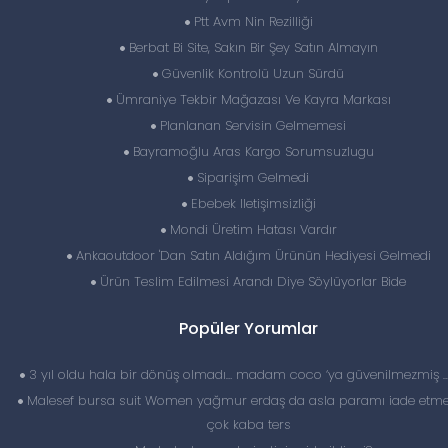
Ptt Avm Nin Rezilliği
Berbat Bi Site, Sakın Bir Şey Satın Almayın
Güvenlik Kontrolü Uzun Sürdü
Ümraniye Tekbir Mağazası Ve Kayra Markası
Planlanan Servisin Gelmemesi
Bayramoğlu Aras Kargo Sorumsuzlugu
Siparişim Gelmedi
Ebebek Iletişimsizliği
Mondi Üretim Hatası Vardır
Ankaoutdoor 'Dan Satın Aldığım Ürünün Hediyesi Gelmedi
Ürün Teslim Edilmesi Arandı Diye Söylüyorlar Bide
Popüler Yorumlar
3 yıl oldu hala bir dönüş olmadı… madam coco ‘ya güvenilmezmiş 
Malesef bursa suit Women yağmur erdaş da asla paramı iade etme
çok kaba ters