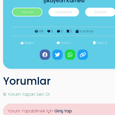
Şikayetin Karnesi
Yayında
Cevaplandı
Çözüldü
961
0
0
0
3 yıl önce
Beğen
Yorum
Takip Et
Yorumlar
İlk Yorum Yapan Sen Ol
Yorum Yapabilmek İçin
Giriş Yap