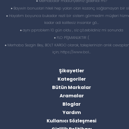
Merhabalar maduriyetiniz giderildi mi?
Baywin bonuslari hileli hep yalan olan kazanç sağlamayan bir si
Hayatım boyunca bukadar rezil bir sistem görmedim müşteri hizme
kadar adi kalitesiz insanlar gö...
aynı pproblem 10 gün oldu , siz çözebildiniz mi sonunda
FLO PİŞMANLIKTIR :(
Merhaba Sezgin Bey, BOLT KARGO olarak, taleplerinizin anlık cevapl
için; https://www.bol...
Şikayetler
Kategoriler
Bütün Markalar
Aramalar
Bloglar
Yardım
Kullanıcı Sözleşmesi