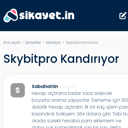
Ana sayfa
>
Şikayetler
>
Skybitpro
> Skybitpro Kandırıyor
Skybitpro Kandırıyor
Sabahattin
3 yıl önce
S
Hesap açtırana kadar taciz edecek
boyutta arama yapıyorlar. Deneme için 10
dolarlık hesap açtırdım. İlk bir kaç işlem pa
kazandırdı. bakiyem 264 dolara çıktı. Tabi b
arada sürekli hesaba para eklemem ve
daha çok kazandırmak için bir kaç defa