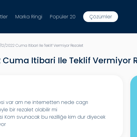
tler
Marka Ringi
Popüler 20
Çözümler
2/2022 Cuma Itibari Ile Teklif Vermiyor Rezalet
Cuma Itibari Ile Teklif Vermiyor 
tesi var am ne internetten nede cagrı
le bir rezalet olabilir mi
karsi Kom svunacak bu rezilliğe kim dur diyecek
yor