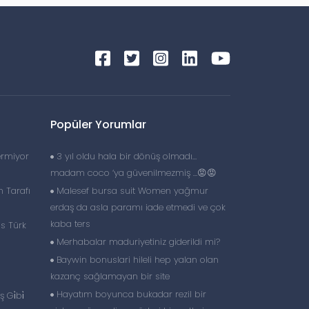
Popüler Yorumlar
ermiyor
3 yıl oldu hala bir dönüş olmadı…
madam coco ‘ya güvenilmezmiş …😡😡
 Tarafı
Malesef bursa suit Women yağmur
erdaş da asla paramı iade etmedi ve çok
kaba ters
is Türk
Merhabalar maduriyetiniz giderildi mi?
Baywin bonuslari hileli hep yalan olan
kazanç sağlamayan bir site
Hayatım boyunca bukadar rezil bir
 Gi̇bi̇