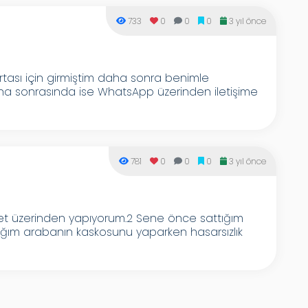
733
0
0
0
3 yıl önce
ortası için girmiştim daha sonra benimle
aha sonrasında ise WhatsApp üzerinden iletişime
781
0
0
0
3 yıl önce
net üzerinden yapıyorum.2 Sene önce sattığım
ığım arabanın kaskosunu yaparken hasarsızlık