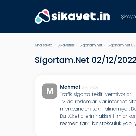
Şikaye
Ana sayfa
>
Şikayetler
>
Sigortam.net
> Sigortam.net 02/1
Sigortam.net 02/12/2022 
Mehmet
3 yıl önce
M
Trafik sigorta teklifi vermiyorlar.
TV de reklamları var internet si
merkezinden teklif alınamıyor. Boy
Bu tüketicilerin hakkini firmlar 
resmen farkli bir stokculuk yapılı