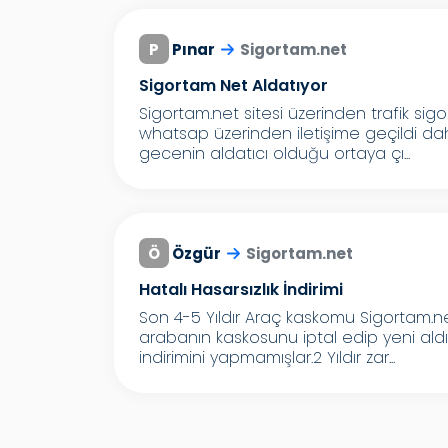
P
Pınar
Sigortam.net
Sigortam Net Aldatıyor
Sigortam.net sitesi üzerinden trafik sig
whatsap üzerinden iletişime geçildi d
gecenin aldatıcı olduğu ortaya çı...
Ö
Özgür
Sigortam.net
Hatalı Hasarsızlık İndirimi
Son 4-5 Yıldır Araç kaskomu Sigortam.
arabanın kaskosunu iptal edip yeni ald
indirimini yapmamışlar.2 Yıldır zar...