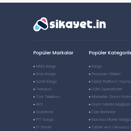
Popüler Markalar
Popüler Kategoril
MNG Kargo
Kargo
Aras Kargo
Pazaryeri Siteleri
Sürat Kargo
Dijital Platform Yayıncı
Trendyol
GSM Operatörleri
Türk Telekom
Marketler Zinciri-İndir
A101
Giyim Marka Mağaza Z
Vodafone
Özel Bankalar
PTT Kargo
Mobilya Marka Mağaza
D-Smart
Tablet ve E-Okuyucu 