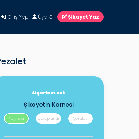
Giriş Yap
Üye Ol
Şikayet Yaz
Rezalet
Sigortam.net
Şikayetin Karnesi
Yayında
Cevaplandı
Çözüldü