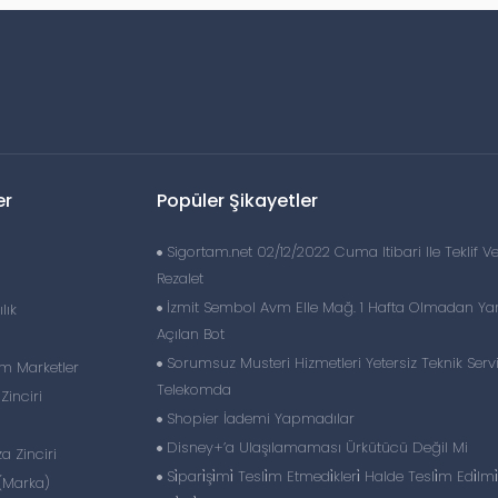
er
Popüler Şikayetler
Sigortam.net 02/12/2022 Cuma Itibari Ile Teklif V
Rezalet
İzmit Sembol Avm Elle Mağ. 1 Hafta Olmadan Yan
lık
Açılan Bot
Sorumsuz Musteri Hizmetleri Yetersiz Teknik Serv
im Marketler
Telekomda
inciri
Shopier İademi Yapmadılar
Disney+’a Ulaşılamaması Ürkütücü Değil Mi
 Zinciri
Si̇pari̇şi̇mi̇ Tesli̇m Etmedi̇kleri̇ Halde Tesli̇m Edi̇lmi̇ş
(Marka)