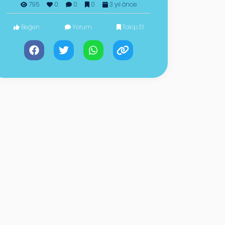
795
0
0
0
3 yıl önce
Beğen
Yorum
Takip Et