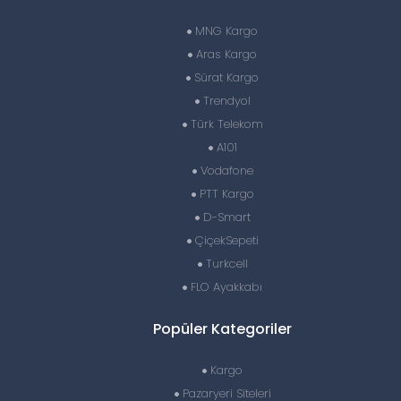
MNG Kargo
Aras Kargo
Sürat Kargo
Trendyol
Türk Telekom
A101
Vodafone
PTT Kargo
D-Smart
ÇiçekSepeti
Turkcell
FLO Ayakkabı
Popüler Kategoriler
Kargo
Pazaryeri Siteleri