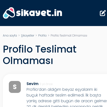
Ana sayfa
>
Şikayetler
>
Profilo
> Profilo Teslimat Olmaması
Profilo Teslimat
Olmaması
Sevim
3 yıl önce
S
Profilo’dan aldığım beyaz eşyalarım iki
buçuk haftadır teslim edilmedi. İlk başta
yanlış adrese gitti bugün de aracın gelme
20 dk denildi bekledim sonrasında geldik