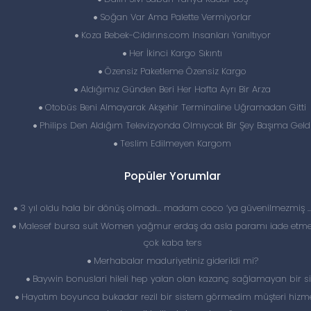
Soğan Var Ama Palette Vermiyorlar
Koza Bebek-Cıldırıns.com Insanları Yanıltıyor
Her İkinci Kargo Sıkıntı
Özensiz Paketleme Özensiz Kargo
Aldığımız Günden Beri Her Hafta Ayrı Bir Arza
Otobüs Beni Almayarak Akşehir Terminaline Uğramadan Gitti
Philips Den Aldığım Televizyonda Olmıycak Bir Şey Başıma Geld
Teslim Edilmeyen Kargom
Popüler Yorumlar
3 yıl oldu hala bir dönüş olmadı… madam coco ‘ya güvenilmezmiş 
Malesef bursa suit Women yağmur erdaş da asla paramı iade etme
çok kaba ters
Merhabalar maduriyetiniz giderildi mi?
Baywin bonuslari hileli hep yalan olan kazanç sağlamayan bir si
Hayatım boyunca bukadar rezil bir sistem görmedim müşteri hizme