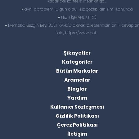
kadar adi kalitesiz insanlar gö...
aynı pproblem 10 gün oldu , siz çözebildiniz mi sonunda
FLO PİŞMANLIKTIR :(
Merhaba Sezgin Bey, BOLT KARGO olarak, taleplerinizin anlık cevapl
için; https://www.bol...
Şikayetler
Kategoriler
Bütün Markalar
Aramalar
Bloglar
Yardım
Kullanıcı Sözleşmesi
Gizlilik Politikası
Çerez Politikası
İletişim