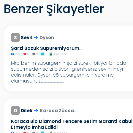
Benzer Şikayetler
S
Sevil
Dyson
Şarzi Bozuk Supuremiyorum..
899
0
0
0
3 yıl önce
Mrb benim supurgemin şarzi surekli bitiyor bir oda
supurmeden sarzi bitiyor ilgilenirseniz sevinirim.iyi
calismalar.. Dyson v8 supurgem icin yardimci
olurmusunuz.......................................
D
Dilek
Karaca Zücca...
Karaca Bio Diamond Tencere Setim Garanti Kabul
Etmeyip İmha Edildi