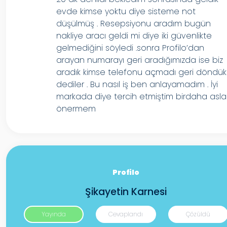
evde kimse yoktu diye sisteme not
düşülmüş . Resepsiyonu aradım bugün
nakliye aracı geldi mi diye iki güvenlikte
gelmediğini söyledi .sonra Profilo’dan
arayan numarayı geri aradığımızda ise biz
aradık kimse telefonu açmadı geri döndük
dediler . Bu nasıl iş ben anlayamadım . İyi
markada diye tercih etmiştim birdaha asla
önermem
Profilo
Şikayetin Karnesi
Yayında
Cevaplandı
Çözüldü