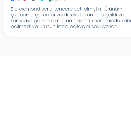
794
0
0
0
3 yıl önce
Bio diamond serisi tencere seti almıştım. Ürünüm
çizilmeme garantisi vardı fakat ürün hep çizildi ve
karacaya gönderdim. Ürün garanti kapsamında kab
edilmedi ve ürünün imha edildiğini söylüyorlar!