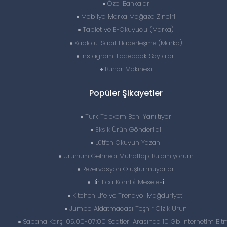
Özel Bankalar
Mobilya Marka Mağaza Zinciri
Tablet ve E-Okuyucu (Marka)
Kablolu-Sabit Haberleşme (Marka)
İnstagram-Facebook Sayfaları
Buhar Makinesi
Popüler Şikayetler
Turk Telekom Beni Yanıltıyor
Eksik Ürün Gönderildi
Lütfen Okuyun Yazanı
Ürünüm Gelmedi Muhattap Bulamıyorum
Rezervasyon Oluşturmuyorlar
Bi̇r Eca Kombi̇ Meselesi̇
Kitchen Life ve Trendyol Mağduriyeti
Jumbo Aldatmacası Teşhir Çizik Urun
Sabaha Karşı 05.00-07:00 Saatleri Arasında 10 Gb Internetim Bit