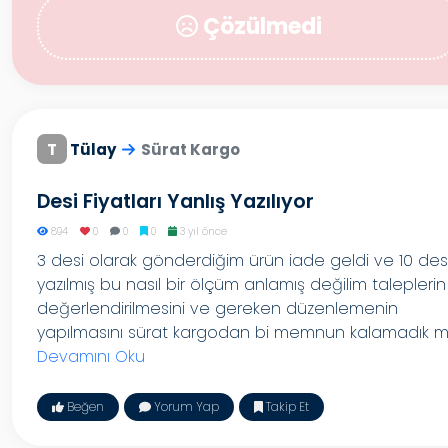
Çözülmedi
T
Tülay
Sürat Kargo
Desi Fiyatları Yanlış Yazılıyor
894
0
0
0
3 yıl önce
3 desi olarak gönderdiğim ürün iade geldi ve 10 des
yazılmış bu nasıl bir ölçüm anlamış değilim taleplerin
değerlendirilmesini ve gereken düzenlemenin
yapılmasını sürat kargodan bi memnun kalamadık m..
Devamını Oku
Beğen
Yorum Yap
Takip Et