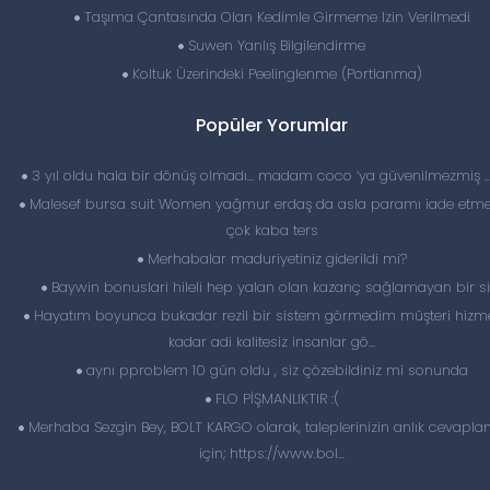
Taşıma Çantasında Olan Kedimle Girmeme Izin Verilmedi
Suwen Yanlış Bilgilendirme
Koltuk Üzerindeki Peelinglenme (Portlanma)
Popüler Yorumlar
3 yıl oldu hala bir dönüş olmadı… madam coco ‘ya güvenilmezmiş 
Malesef bursa suit Women yağmur erdaş da asla paramı iade etme
çok kaba ters
Merhabalar maduriyetiniz giderildi mi?
Baywin bonuslari hileli hep yalan olan kazanç sağlamayan bir si
Hayatım boyunca bukadar rezil bir sistem görmedim müşteri hizme
kadar adi kalitesiz insanlar gö...
aynı pproblem 10 gün oldu , siz çözebildiniz mi sonunda
FLO PİŞMANLIKTIR :(
Merhaba Sezgin Bey, BOLT KARGO olarak, taleplerinizin anlık cevapl
için; https://www.bol...