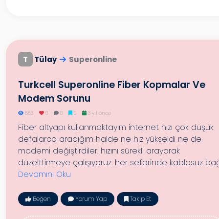
T
Tülay
Superonline
Turkcell Superonline Fiber Kopmalar Ve
Modem Sorunu
883
0
0
0
3 yıl önce
Fiber altyapı kullanmaktayım internet hızı çok düşük
defalarca aradığım halde ne hız yükseldi ne de
modemi değiştirdiler. hızını sürekli arayarak
düzelttirmeye çalışıyoruz. her seferinde kablosuz bağ.
Devamını Oku
Beğen
Yorum Yap
Takip Et