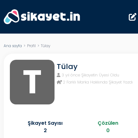
Ana sayfa
> Profil > Tülay
T
Tülay
3 yıl önce Şikayetin Üyesi Oldu
2 Farklı Marka Hakkında Şikayet Yazdı
Şikayet Sayısı
Çözülen
2
0