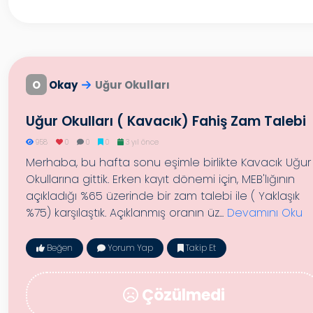
O
Okay
Uğur Okulları
Uğur Okulları ( Kavacık) Fahiş Zam Talebi
958
0
0
0
3 yıl önce
Merhaba, bu hafta sonu eşimle birlikte Kavacık Uğur
Okullarına gittik. Erken kayıt dönemi için, MEB'lığının
açıkladığı %65 üzerinde bir zam talebi ile ( Yaklaşık
%75) karşılaştık. Açıklanmış oranın üz...
Devamını Oku
Beğen
Yorum Yap
Takip Et
Çözülmedi