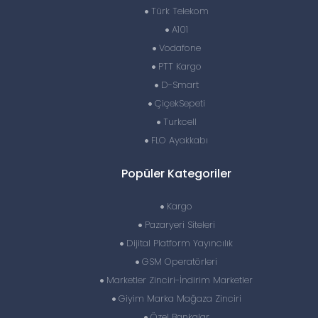
Türk Telekom
A101
Vodafone
PTT Kargo
D-Smart
ÇiçekSepeti
Turkcell
FLO Ayakkabı
Popüler Kategoriler
Kargo
Pazaryeri Siteleri
Dijital Platform Yayıncılık
GSM Operatörleri
Marketler Zinciri-İndirim Marketler
Giyim Marka Mağaza Zinciri
Özel Bankalar