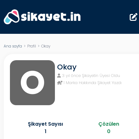
Ana sayfa
> Profil > Okay
O
Okay
3 yıl önce Şikayetin Üyesi Oldu
1 Marka Hakkında Şikayet Yazdı
Şikayet Sayısı
Çözülen
1
0