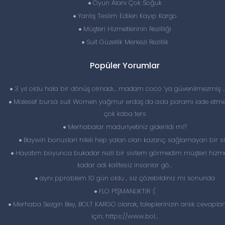
Oyun Alanı Çok Soğuk
Yanlış Teslim Edilen Kayıp Kargo
Müşteri Hizmetlerinin Rezilliği
Suit Güzellik Merkezi Rezillik
Popüler Yorumlar
3 yıl oldu hala bir dönüş olmadı… madam coco ‘ya güvenilmezmiş 
Malesef bursa suit Women yağmur erdaş da asla paramı iade etme
çok kaba ters
Merhabalar maduriyetiniz giderildi mi?
Baywin bonuslari hileli hep yalan olan kazanç sağlamayan bir si
Hayatım boyunca bukadar rezil bir sistem görmedim müşteri hizme
kadar adi kalitesiz insanlar gö...
aynı pproblem 10 gün oldu , siz çözebildiniz mi sonunda
FLO PİŞMANLIKTIR :(
Merhaba Sezgin Bey, BOLT KARGO olarak, taleplerinizin anlık cevapl
için; https://www.bol...