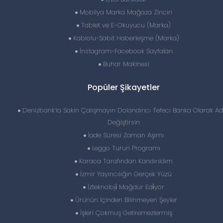
Mobilya Marka Mağaza Zinciri
Tablet ve E-Okuyucu (Marka)
Kablolu-Sabit Haberleşme (Marka)
İnstagram-Facebook Sayfaları
Buhar Makinesi
Popüler Şikayetler
Denizbank’la Sakin Çalışmayın Dolandırıcı Tefeci Banka Olarak Ad
Değiştirsin
İade Süresi Zaman Aşımı
Leggo Turun Programı
Karaca Tarafından Kandırıldım
İzmir Yayıncılığın Gerçek Yüzü
İzteknoloji̇ Mağdur Edi̇yor
Ürünün Içinden Bilinmeyen Şeyler
İşleri Çokmuş Getiremezlermiş