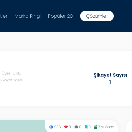
tler
Marka Ringi
Popüler 20
Çözümler
n Üyesi Oldu
Şikayet Sayısı
Şikayet Yazdı
1
938
0
0
0
3 yıl önce