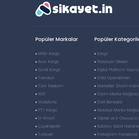
Popüler Markalar
Popüler Kategoril
MNG Kargo
Kargo
Aras Kargo
Pazaryeri Siteleri
Sürat Kargo
Dijital Platform Yayıncı
Trendyol
GSM Operatörleri
Türk Telekom
Marketler Zinciri-İndir
A101
Giyim Marka Mağaza Z
Vodafone
Özel Bankalar
PTT Kargo
Mobilya Marka Mağaza
D-Smart
Tablet ve E-Okuyucu 
ÇiçekSepeti
Kablolu-Sabit Haberl
Turkcell
İnstagram-Facebook S