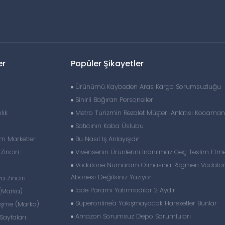
er
Popüler Şikayetler
Ürünümü Kaybeden Aras Kargo Sorumsuzluğu
Sinirli Bağıran Personeller
lık
Metro Turizmin Rezalet Müşteri Anlatısı Kocaman B
Satıcının Kaba Üslubu
im Marketler
Bu Nasıl Iş Anlayışıdır
inciri
Vivensenin Ürünlerini İnanılmaz Geç Teslim Etm
Vodafone Numaram Olmasına Ragmen Vodafo
Abonesi Değilsiniz Yazıyor
 Zinciri
İade Paramı Yatırmadılar 2 Aydır
(Marka)
Superonline'a Yakışmayacak Hareketler Bunlar
eşme (Marka)
Amazon Sorumsuz Depo Sorumluları
ayfaları