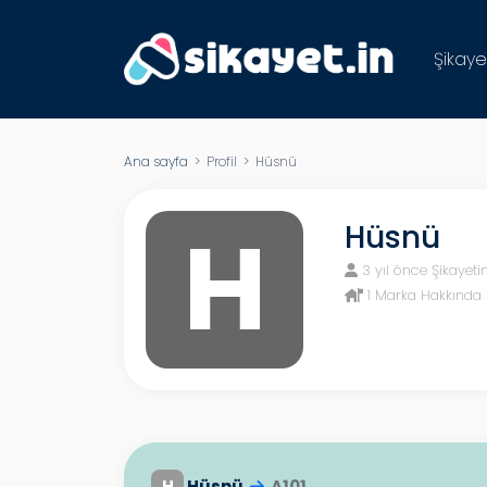
Şikaye
Ana sayfa
> Profil > Hüsnü
H
Hüsnü
3 yıl önce Şikayeti
1 Marka Hakkında 
H
Hüsnü
A101