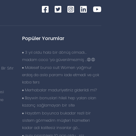
Popüler Yorumlar
3 yıl oldu hala bir dönüş olmadı…
madam coco ‘ya güvenilmezmiş …😡😡
Malesef bursa suit Women yağmur
ir Sıfır
erdaş da asla paramı iade etmedi ve çok
kaba ters
Merhabalar maduriyetiniz giderildi mi?
esi
Baywin bonuslari hileli hep yalan olan
ne
kazanç sağlamayan bir site
Hayatım boyunca bukadar rezil bir
sistem görmedim müşteri hizmetleri
kadar adi kalitesiz insanlar gö...
aynı pproblem 10 gün oldu , siz