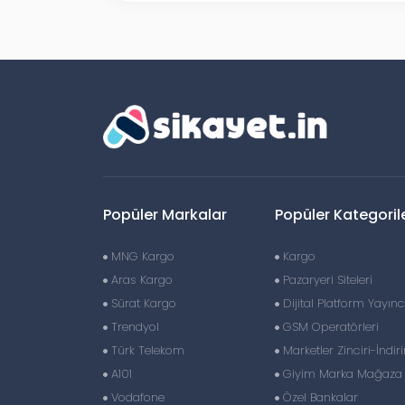
Popüler Markalar
Popüler Kategoril
MNG Kargo
Kargo
Aras Kargo
Pazaryeri Siteleri
Sürat Kargo
Dijital Platform Yayıncı
Trendyol
GSM Operatörleri
Türk Telekom
Marketler Zinciri-İndir
A101
Giyim Marka Mağaza Z
Vodafone
Özel Bankalar