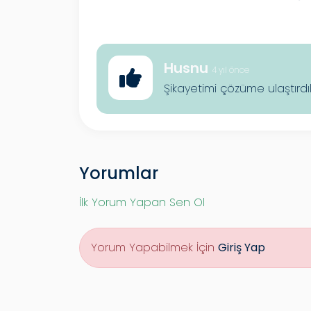
Husnu
4 yıl önce
Şikayetimi çözüme ulaştırdı
Yorumlar
İlk Yorum Yapan Sen Ol
Yorum Yapabilmek İçin
Giriş Yap