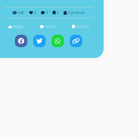
942
0
0
0
3 yıl önce
Beğen
Yorum
Takip Et