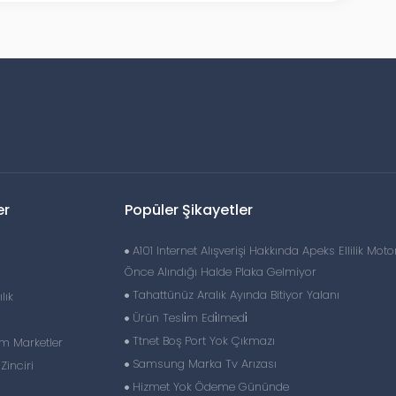
er
Popüler Şikayetler
A101 Internet Alışverişi Hakkında Apeks Ellilik Motor
Önce Alındığı Halde Plaka Gelmiyor
Tahattünüz Aralık Ayında Bitiyor Yalanı
lık
Ürün Tesli̇m Edi̇lmedi̇
Ttnet Boş Port Yok Çıkmazı
im Marketler
Samsung Marka Tv Arızası
inciri
Hizmet Yok Ödeme Gününde