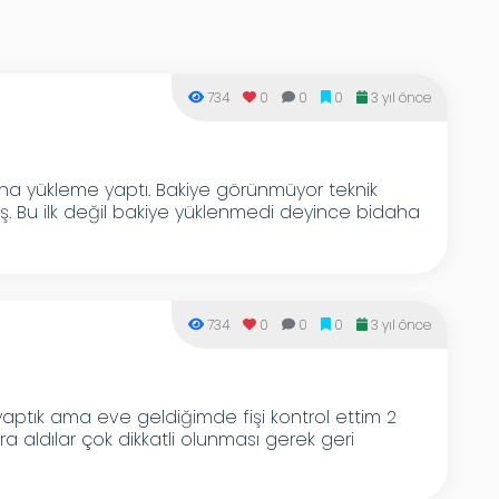
734
0
0
0
3 yıl önce
na yükleme yaptı. Bakiye görünmüyor teknik
. Bu ilk değil bakiye yüklenmedi deyince bidaha
734
0
0
0
3 yıl önce
yaptık ama eve geldiğimde fişi kontrol ettim 2
a aldılar çok dikkatli olunması gerek geri