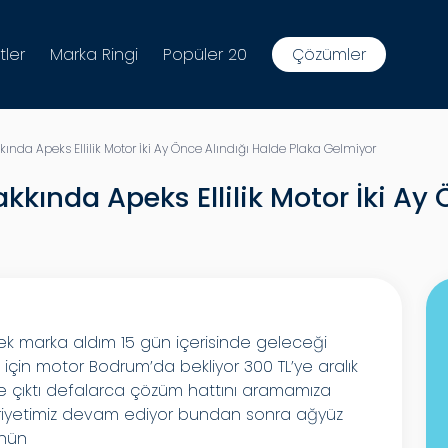
tler
Marka Ringi
Popüler 20
Çözümler
kkında Apeks Ellilik Motor İki Ay Önce Alındığı Halde Plaka Gelmiyor
Hakkında Apeks Ellilik Motor İki Ay
ek marka aldım 15 gün içerisinde geleceği
için motor Bodrum’da bekliyor 300 TL’ye aralık
e çıktı defalarca çözüm hattını aramamıza
yetimiz devam ediyor bundan sonra ağyüz
ünün