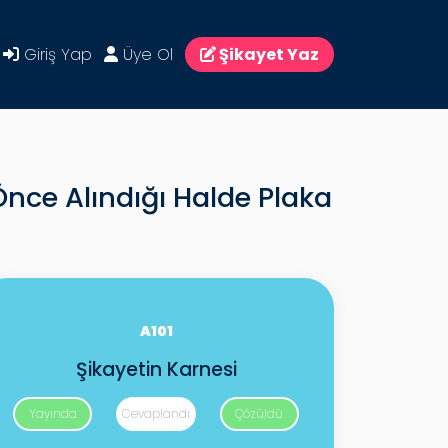
Giriş Yap
Üye Ol
Şikayet Yaz
 Önce Alındığı Halde Plaka
A101
Şikayetin Karnesi
Yayında
Cevaplandı
Çözüldü