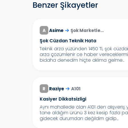
Benzer Şikayetler
A
Asime
Şok Marketle...
Şok Cüzdan Teknik Hata
Teknik arza yüzünden 1450 TL şok cüzda
arza çözümlenir ce haber vereceklermiş
bidaha denedim hiçte aklıma gelme...
R
Raziye
A101
Kasiyer Dikkatsizligi
Aynı mahallede olan A101 den alışveriş 
tane aldığım ürünü 3 kez kesip fazla par
gidecek durumdan değildim gidip...