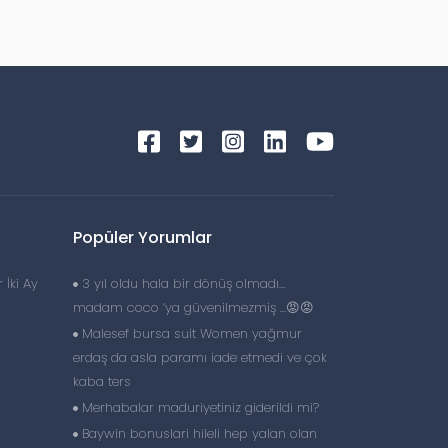
Popüler Yorumlar
 İki Ay
3 yıl oldu hala bir dönüş olmadı…
madam coco ‘ya güvenilmezmiş …😡😡
Malesef bursa suit Women yağmur
erdaş da asla paramı iade etmedi ve çok
kaba ters
Merhabalar maduriyetiniz giderildi mi?
Baywin bonuslari hileli hep yalan olan