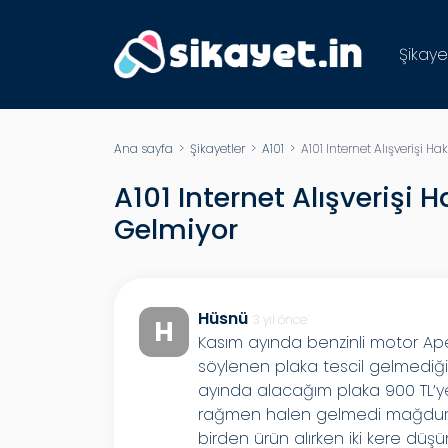
Şikaye
Ana sayfa
>
Şikayetler
>
A101
> A101 Internet Alışverişi Ha
A101 Internet Alışverişi 
Gelmiyor
Hüsnü
3 yıl önce
H
Kasım ayında benzinli motor Ap
söylenen plaka tescil gelmediği 
ayında alacağım plaka 900 TL’y
rağmen halen gelmedi mağduri
birden ürün alırken iki kere düş