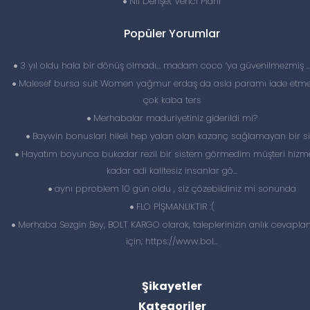
N11 Dehşet Verici Planı
Popüler Yorumlar
3 yıl oldu hala bir dönüş olmadı… madam coco ‘ya güvenilmezmiş 
Malesef bursa suit Women yağmur erdaş da asla paramı iade etme
çok kaba ters
Merhabalar maduriyetiniz giderildi mi?
Baywin bonuslari hileli hep yalan olan kazanç sağlamayan bir si
Hayatım boyunca bukadar rezil bir sistem görmedim müşteri hizme
kadar adi kalitesiz insanlar gö...
aynı pproblem 10 gün oldu , siz çözebildiniz mi sonunda
FLO PİŞMANLIKTIR :(
Merhaba Sezgin Bey, BOLT KARGO olarak, taleplerinizin anlık cevapl
için; https://www.bol...
Şikayetler
Kategoriler