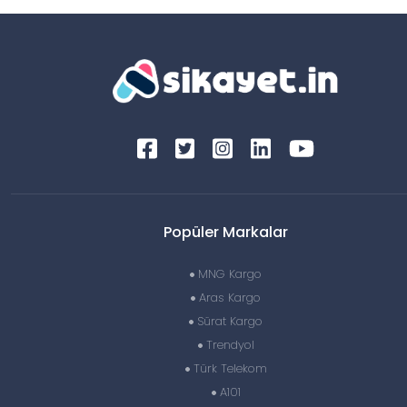
Popüler Markalar
MNG Kargo
Aras Kargo
Sürat Kargo
Trendyol
Türk Telekom
A101