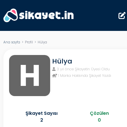
Ana sayfa
> Profil > Hülya
H
Hülya
3 yıl önce Şikayetin Üyesi Oldu
1 Marka Hakkında Şikayet Yazdı
Şikayet Sayısı
Çözülen
2
0