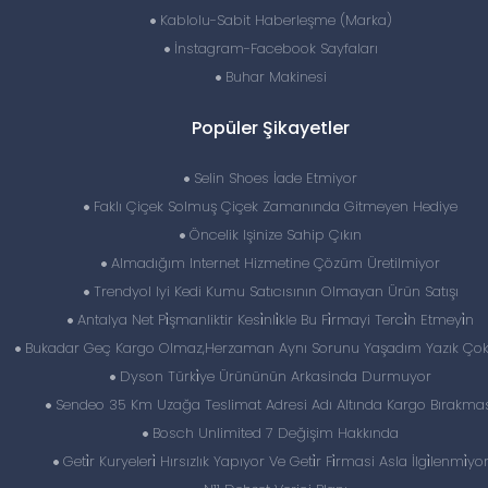
Kablolu-Sabit Haberleşme (Marka)
İnstagram-Facebook Sayfaları
Buhar Makinesi
Popüler Şikayetler
Selin Shoes İade Etmiyor
Faklı Çiçek Solmuş Çiçek Zamanında Gitmeyen Hediye
Öncelik Işinize Sahip Çıkın
Almadığım Internet Hizmetine Çözüm Üretilmiyor
Trendyol Iyi Kedi Kumu Satıcısının Olmayan Ürün Satışı
Antalya Net Pi̇şmanliktir Kesi̇nli̇kle Bu Fi̇rmayi Terci̇h Etmeyi̇n
Bukadar Geç Kargo Olmaz,Herzaman Aynı Sorunu Yaşadım Yazık Çok
Dyson Türki̇ye Ürününün Arkasinda Durmuyor
Sendeo 35 Km Uzağa Teslimat Adresi Adı Altında Kargo Bırakma
Bosch Unlimited 7 Değişim Hakkında
Geti̇r Kuryeleri̇ Hırsızlık Yapıyor Ve Geti̇r Fi̇rmasi Asla İlgi̇lenmi̇yo