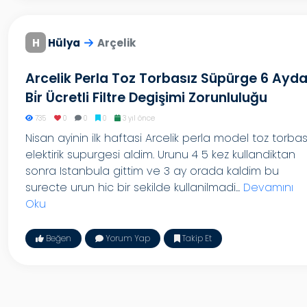
H
Hülya
Arçelik
Arcelik Perla Toz Torbasız Süpürge 6 Ayd
Bi̇r Ücretli Filtre Degişimi Zorunluluğu
735
0
0
0
3 yıl önce
Nisan ayinin ilk haftasi Arcelik perla model toz torbas
elektirik supurgesi aldim. Urunu 4 5 kez kullandiktan
sonra Istanbula gittim ve 3 ay orada kaldim bu
surecte urun hic bir sekilde kullanilmadi...
Devamını
Oku
Beğen
Yorum Yap
Takip Et