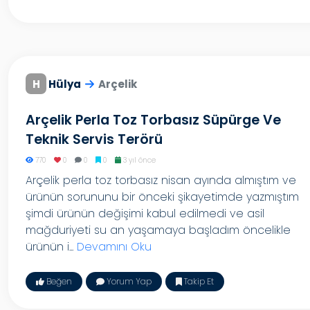
H
Hülya
Arçelik
Arçelik Perla Toz Torbasız Süpürge Ve
Teknik Servis Terörü
770
0
0
0
3 yıl önce
Arçelik perla toz torbasız nisan ayında almıştım ve
ürünün sorununu bir önceki şikayetimde yazmıştım
şimdi ürünün değişimi kabul edilmedi ve asil
mağduriyeti su an yaşamaya başladım öncelikle
ürünün i...
Devamını Oku
Beğen
Yorum Yap
Takip Et