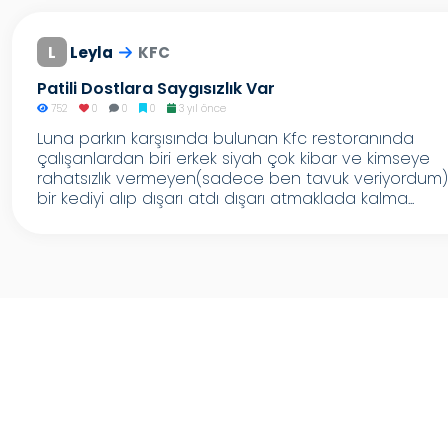
L
Leyla
KFC
Patili Dostlara Saygısızlık Var
752
0
0
0
3 yıl önce
Luna parkın karşısında bulunan Kfc restoranında
çalışanlardan biri erkek siyah çok kibar ve kimseye
rahatsızlık vermeyen(sadece ben tavuk veriyordum)
bir kediyi alıp dışarı atdı dışarı atmaklada kalma...