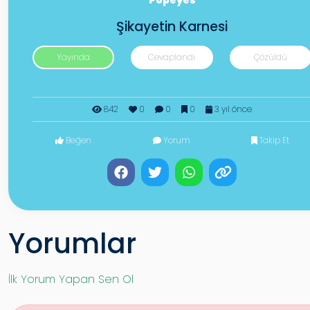
Popeyes
Şikayetin Karnesi
Yayında
Cevaplandı
Çözüldü
842
0
0
0
3 yıl önce
Beğen
Yorum
Takip Et
Yorumlar
İlk Yorum Yapan Sen Ol