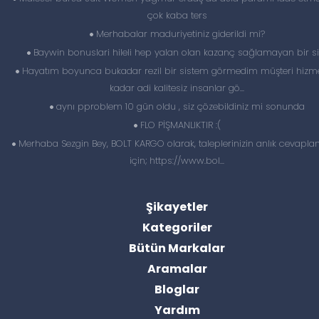
çok kaba ters
Merhabalar maduriyetiniz giderildi mi?
Baywin bonuslari hileli hep yalan olan kazanç sağlamayan bir si
Hayatım boyunca bukadar rezil bir sistem görmedim müşteri hizme
kadar adi kalitesiz insanlar gö...
aynı pproblem 10 gün oldu , siz çözebildiniz mi sonunda
FLO PİŞMANLIKTIR :(
Merhaba Sezgin Bey, BOLT KARGO olarak, taleplerinizin anlık cevapl
için; https://www.bol...
Şikayetler
Kategoriler
Bütün Markalar
Aramalar
Bloglar
Yardım