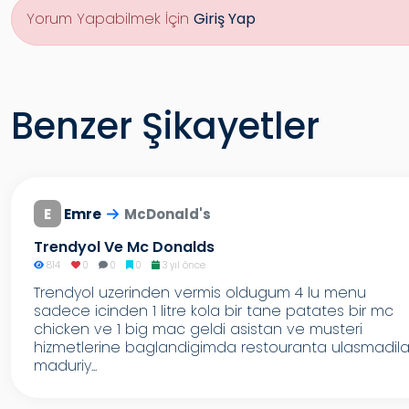
Yorum Yapabilmek İçin
Giriş Yap
Benzer Şikayetler
E
Emre
McDonald's
Trendyol Ve Mc Donalds
814
0
0
0
3 yıl önce
Trendyol uzerinden vermis oldugum 4 lu menu
sadece icinden 1 litre kola bir tane patates bir mc
chicken ve 1 big mac geldi asistan ve musteri
hizmetlerine baglandigimda restouranta ulasmadila
maduriy...