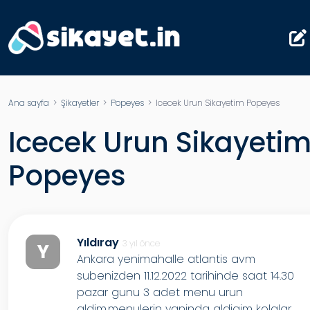
Ana sayfa
>
Şikayetler
>
Popeyes
> Icecek Urun Sikayetim Popeyes
Icecek Urun Sikayeti
Popeyes
Yıldıray
3 yıl önce
Y
Ankara yenimahalle atlantis avm
subenizden 11.12.2022 tarihinde saat 14.30
pazar gunu 3 adet menu urun
aldim.menulerin yaninda aldigim kolalar