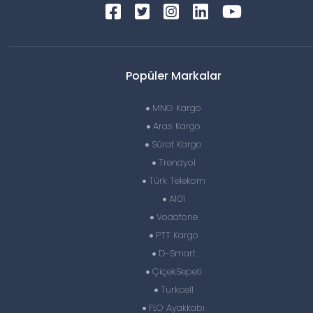
Popüler Markalar
MNG Kargo
Aras Kargo
Sürat Kargo
Trendyol
Türk Telekom
A101
Vodafone
PTT Kargo
D-Smart
ÇiçekSepeti
Turkcell
FLO Ayakkabı