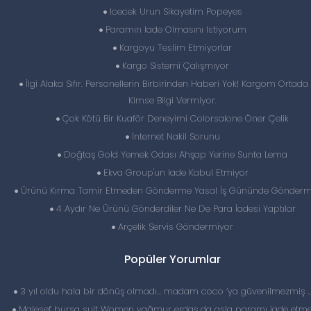
Icecek Urun Sikayetim Popeyes
Paramın Iade Olmasını Istiyorum
Kargoyu Teslim Etmiyorlar
Kargo Sistemi Çalışmıyor
İlgi Alaka Sıfır. Personellerin Birbirinden Haberi Yok! Kargom Ortada
Kimse Bilgi Vermiyor.
Çok Kötü Bir Kuaför Deneyimi Colorsalone Öner Çelik
İnternet Nakil Sorunu
Doğtaş Gold Yemek Odası Ahşap Yerine Sunta Lema
Ekva Group'un Iade Kabul Etmiyor
Ürünü Kırma Tamir Etmeden Gönderme Yasal İş Gününde Gönder
4 Aydır Ne Ürünü Gönderdiler Ne De Para İadesi Yaptılar
Arçelik Servis Göndermiyor
Popüler Yorumlar
3 yıl oldu hala bir dönüş olmadı… madam coco ‘ya güvenilmezmiş 
Malesef bursa suit Women yağmur erdaş da asla paramı iade etme