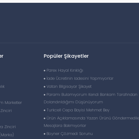
er
Popüler Şikayetler
Parex Hayal Kırıklığı
İade Ücretinin Iadesini Yapmıyorlar
lık
Vatan Bilgisayar Şikayet
Paramı Bulamıyorum Kendi Bankam Tarafından
Dolandırıldığımı Düşünüyorum
im Marketler
Turkcell Cepa Bayisi Mehmet Bey
inciri
Ürün Açıklamasında Yazan Ürünü Göndermedile
Mesajlara Bakmıyorlar
 Zinciri
Boyner Çözmedi Sorunu
(Marka)