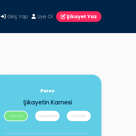
Giriş Yap
Üye Ol
Şikayet Yaz
Parex
Şikayetin Karnesi
Yayında
Cevaplandı
Çözüldü