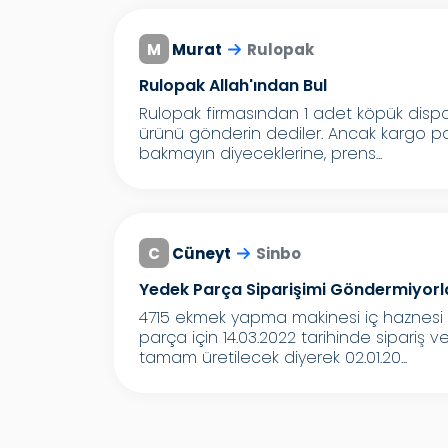
M
Murat
Rulopak
Rulopak Allah'ından Bul
Rulopak firmasından 1 adet köpük dispanser
ürünü gönderin dediler. Ancak kargo par
bakmayın diyeceklerine, prens...
C
Cüneyt
Sinbo
Yedek Parça Siparişimi Göndermiyorl
4715 ekmek yapma makinesi iç haznesi
parça için 14.03.2022 tarihinde sipari
tamam üretilecek diyerek 02.01.20...