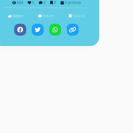
864
0
0
0
3 yıl önce
Beğen
Yorum
Takip Et