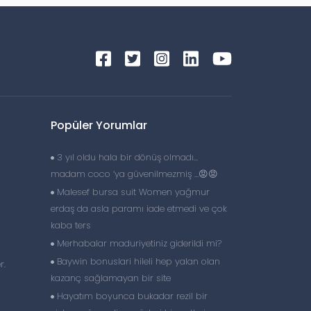
Popüler Yorumlar
3 yıl oldu hala bir dönüş olmadı…
madam coco ‘ya güvenilmezmiş …😡😡
Malesef bursa suit Women yağmur
erdaş da asla paramı iade etmedi ve çok
kaba ters
Merhabalar maduriyetiniz giderildi mi?
Baywin bonuslari hileli hep yalan olan
r.
kazanç sağlamayan bir site
Hayatım boyunca bukadar rezil bir