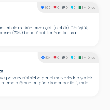
699
0
0
0
3 yıl önce
i aldım. Ürün arızalı çıktı (olabilir). Görüştük,
asını (79₺) bana ödettiler. Yani kusura
834
0
0
0
3 yıl önce
ar
 ve pervanesini sinbo genel merkezinden yedek
ş vermeme rağmen bu güne kadar her iletişimde