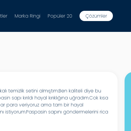
tler
Marka Ringi
Popüler 20
Çözümler
 temizlik setini almıştım.Ben kaliteli diye bu
 sapı kırıldı hayal kırıklığına uğradım.Cok kısa
dar para veriyoruz ama tam bir hayal
sını istiyorum.Paspasin sapını göndermelerini rica