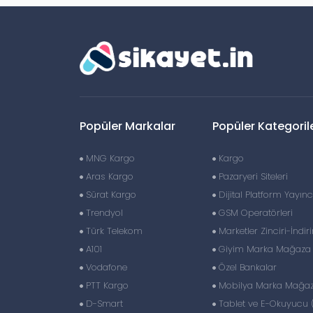
Popüler Markalar
Popüler Kategoril
MNG Kargo
Kargo
Aras Kargo
Pazaryeri Siteleri
Sürat Kargo
Dijital Platform Yayıncı
Trendyol
GSM Operatörleri
Türk Telekom
Marketler Zinciri-İndir
A101
Giyim Marka Mağaza Z
Vodafone
Özel Bankalar
PTT Kargo
Mobilya Marka Mağaza
D-Smart
Tablet ve E-Okuyucu 