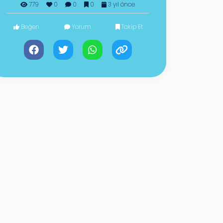
779
0
0
0
3 yıl önce
Beğen
Yorum
Takip Et