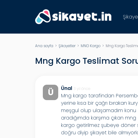
Şikaye
Ana sayfa
>
Şikayetler
>
MNG Kargo
> Mng Kargo Teslim
Mng Kargo Teslimat Sor
Ünal
3 yıl önce
Ü
Mng kargo tarafindan Persemb
yerine kısa bir çağrı bırakan 
meşgul olup ulaşamadım konu ile
aradığımda karşıma çıkan mng ça
kargo getirilmez şubeye döner ş
doğru diyip şikayet bile almıyor