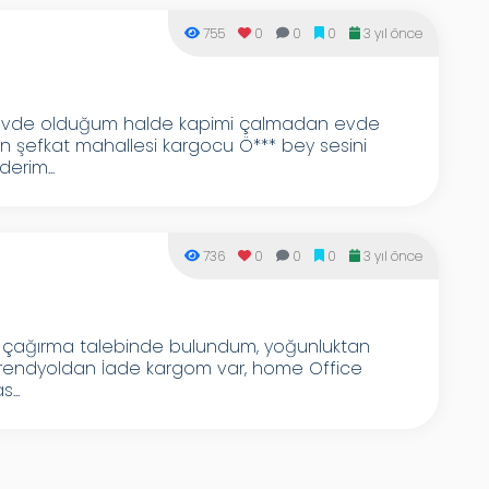
755
0
0
0
3 yıl önce
k evde olduğum halde kapimi çalmadan evde
n şefkat mahallesi kargocu Ö*** bey sesini
erim...
736
0
0
0
3 yıl önce
ye çağırma talebinde bulundum, yoğunluktan
. Trendyoldan İade kargom var, home Office
...