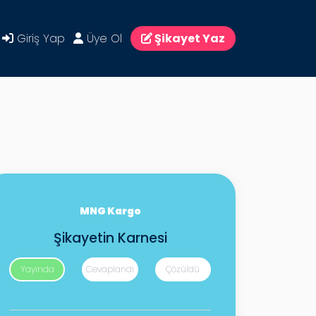
Giriş Yap
Üye Ol
Şikayet Yaz
MNG Kargo
Şikayetin Karnesi
Yayında
Cevaplandı
Çözüldü