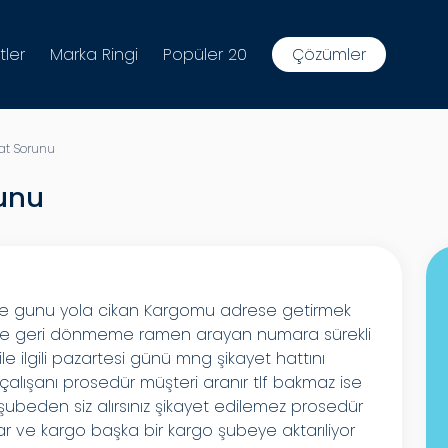
tler
Marka Ringi
Popüler 20
Çözümler
at Sorunu
unu
e gunu yola cikan Kargomu adrese getirmek
kurye geri dönmeme ramen arayan numara sürekli
 ilgili pazartesi günü mng şikayet hattını
lışanı prosedür müşteri aranır tlf bakmaz ise
ubeden siz alırsınız şikayet edilemez prosedür
lar ve kargo başka bir kargo şubeye aktarıliyor