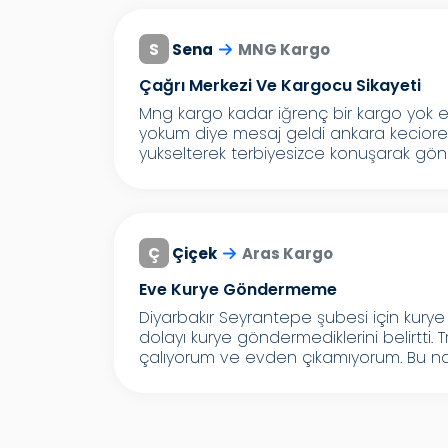
S
Sena
MNG Kargo
Çağrı Merkezi Ve Kargocu Sikayeti
Mng kargo kadar iğrenç bir kargo yo
yokum diye mesaj geldi ankara keciore
yukselterek terbiyesizce konuşarak gönd
Ç
Çiçek
Aras Kargo
Eve Kurye Göndermeme
Diyarbakır Seyrantepe şubesi için kur
dolayı kurye göndermediklerini belirtti
çalıyorum ve evden çıkamıyorum. Bu nas