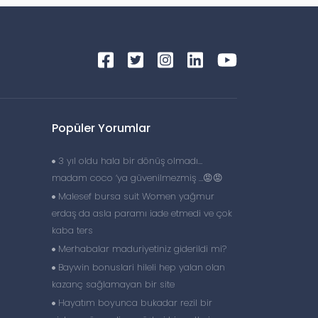
Popüler Yorumlar
3 yıl oldu hala bir dönüş olmadı…
madam coco ‘ya güvenilmezmiş …😡😡
Malesef bursa suit Women yağmur
erdaş da asla paramı iade etmedi ve çok
kaba ters
Merhabalar maduriyetiniz giderildi mi?
Baywin bonuslari hileli hep yalan olan
kazanç sağlamayan bir site
Hayatım boyunca bukadar rezil bir