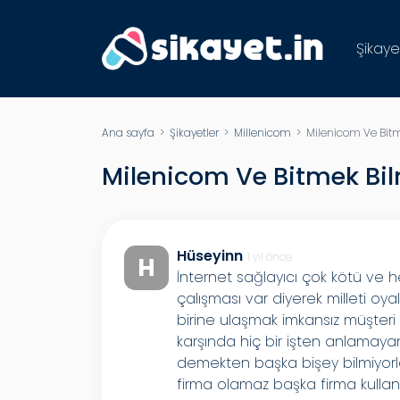
Şikaye
Ana sayfa
>
Şikayetler
>
Millenicom
> Milenicom Ve Bitmek
Milenicom Ve Bitmek Bilme
Hüseyinn
1 yıl önce
H
İnternet sağlayıcı çok kötü ve h
çalışması var diyerek milleti oy
birine ulaşmak imkansız müşteri h
karşında hiç bir işten anlamay
demekten başka bişey bilmiyorl
firma olamaz başka firma kullan