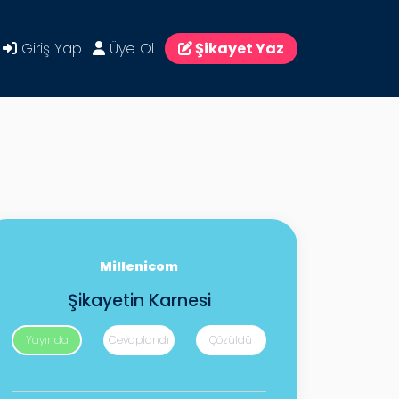
Giriş Yap
Üye Ol
Şikayet Yaz
Millenicom
Şikayetin Karnesi
Yayında
Cevaplandı
Çözüldü