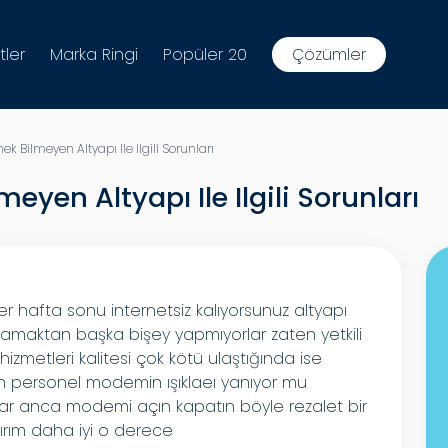
tler
Marka Ringi
Popüler 20
Çözümler
 Bilmeyen Altyapı Ile Ilgili Sorunları
yen Altyapı Ile Ilgili Sorunları
er hafta sonu internetsiz kalıyorsunuz altyapı
alamaktan başka bişey yapmıyorlar zaten yetkili
izmetleri kalitesi çok kötü ulaştığında ise
an personel modemin ışıklaeı yanıyor mu
ar anca modemi açın kapatın böyle rezalet bir
ırım daha iyi o derece