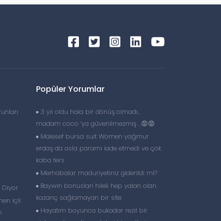
Popüler Yorumlar
runları
3 yıl oldu hala bir dönüş olmadı…
madam coco ‘ya güvenilmezmiş …😡😡
Malesef bursa suit Women yağmur
erdaş da asla paramı iade etmedi ve çok
kaba ters
Merhabalar maduriyetiniz giderildi mi?
Baywin bonuslari hileli hep yalan olan
 Diyor
kazanç sağlamayan bir site
en Içli
Hayatım boyunca bukadar rezil bir
n