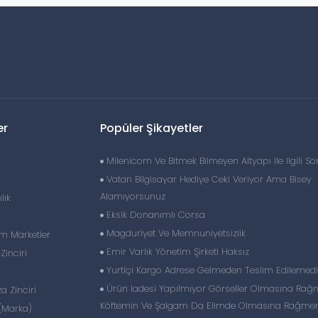
er
Popüler Şikayetler
Milenicom Ve Bitmek Bilmeyen Altyapı Ile Ilgili So
Vatan Bilgisayar Hediye Ceki Veriyor Ama Bisey
Alamıyorsunuz
lık
Eksik Donanımlı Corsa
Magduriyet Ve Memnuniyetsizlik
im Marketler
Emir Varlık Yönetim Şirketi Haksız
inciri
Yurtiçi Kargo Adrese Gelmeden Teslim Edilemedi
Ürün Iadesi Yapılmıyor Görseller Olmasına Rağm
 Zinciri
Köftemin Ve Şalgam Da Elimde Olmasına Rağme
(Marka)