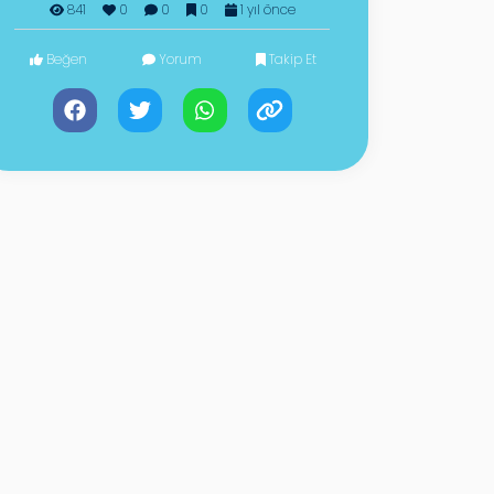
841
0
0
0
1 yıl önce
Beğen
Yorum
Takip Et