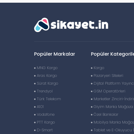
Popüler Markalar
Popüler Kategoril
MNG Kargo
Kargo
Aras Kargo
Pazaryeri Siteleri
Sürat Kargo
Dijital Platform Yayıncı
Trendyol
GSM Operatörleri
Türk Telekom
Marketler Zinciri-İndir
A101
Giyim Marka Mağaza Z
Vodafone
Özel Bankalar
PTT Kargo
Mobilya Marka Mağaza
D-Smart
Tablet ve E-Okuyucu 