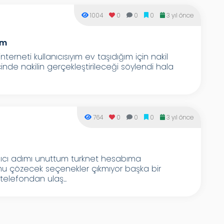
1004
0
0
0
3 yıl önce
um
erneti kullanıcısıyım ev taşıdığım için nakil
çinde nakilin gerçekleştirileceği söylendi hala
764
0
0
0
3 yıl önce
nıcı adımı unuttum turknet hesabıma
u çözecek seçenekler çıkmıyor başka bir
elefondan ulaş...