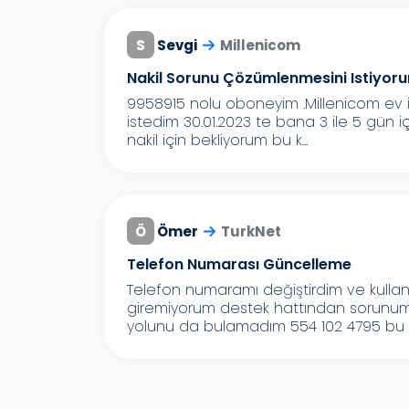
S
Sevgi
Millenicom
Nakil Sorunu Çözümlenmesini Istiyor
9958915 nolu oboneyim .Millenicom ev int
istedim 30.01.2023 te bana 3 ile 5 gün i
nakil için bekliyorum bu k...
Ö
Ömer
TurkNet
Telefon Numarası Güncelleme
Telefon numaramı değiştirdim ve kulla
giremiyorum destek hattından sorunum
yolunu da bulamadım 554 102 4795 bu t