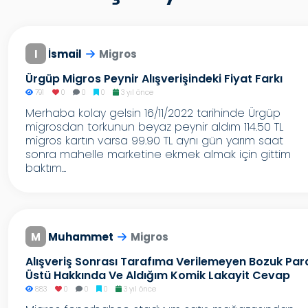
I
İsmail
Migros
Ürgüp Migros Peynir Alışverişindeki Fiyat Farkı
791
0
0
0
3 yıl önce
Merhaba kolay gelsin 16/11/2022 tarihinde Ürgüp
migrosdan torkunun beyaz peynir aldım 114.50 TL
migros kartın varsa 99.90 TL aynı gün yarım saat
sonra mahelle marketine ekmek almak için gittim
baktım...
M
Muhammet
Migros
Alışveriş Sonrası Tarafıma Verilemeyen Bozuk Par
Üstü Hakkında Ve Aldığım Komik Lakayit Cevap
883
0
0
0
3 yıl önce