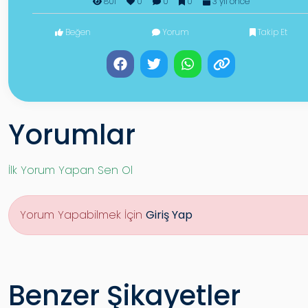
801
0
0
0
3 yıl önce
Beğen
Yorum
Takip Et
Yorumlar
İlk Yorum Yapan Sen Ol
Yorum Yapabilmek İçin
Giriş Yap
Benzer Şikayetler