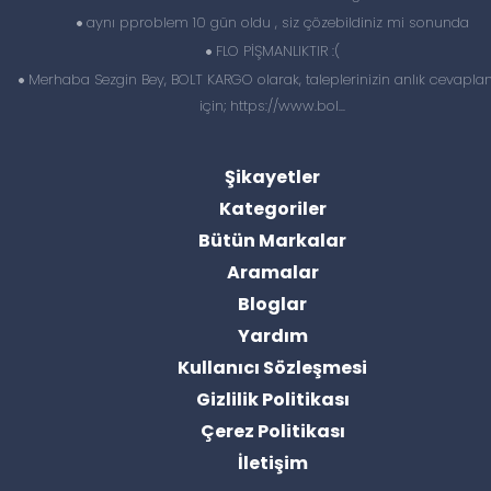
aynı pproblem 10 gün oldu , siz çözebildiniz mi sonunda
FLO PİŞMANLIKTIR :(
Merhaba Sezgin Bey, BOLT KARGO olarak, taleplerinizin anlık cevapl
için; https://www.bol...
Şikayetler
Kategoriler
Bütün Markalar
Aramalar
Bloglar
Yardım
Kullanıcı Sözleşmesi
Gizlilik Politikası
Çerez Politikası
İletişim