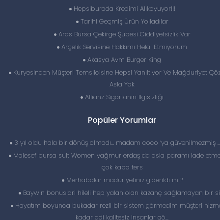
Hepsiburada Kredimi Alıkoyuyor!!!
Tarihi Geçmiş Ürün Yolladılar
Aras Bursa Çekirge Şubesi Ciddiyetsizlik Var
Arçelik Servisine Hakkımı Helal Etmiyorum
Akasya Avm Burger King
Kuryesinden Müşteri Temsilcisine Hepsi Yanıltıyor Ve Mağduriyet Ç
Asla Yok
Allianz Sigortanın Ilgisizliği
Popüler Yorumlar
3 yıl oldu hala bir dönüş olmadı… madam coco ‘ya güvenilmezmiş 
Malesef bursa suit Women yağmur erdaş da asla paramı iade etme
çok kaba ters
Merhabalar maduriyetiniz giderildi mi?
Baywin bonuslari hileli hep yalan olan kazanç sağlamayan bir si
Hayatım boyunca bukadar rezil bir sistem görmedim müşteri hizme
kadar adi kalitesiz insanlar gö...