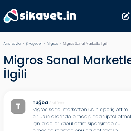
Ana sayfa
>
Şikayetler
>
Migros
> Migros Sanal Marketle İlgili
Migros Sanal Marketl
İlgili
Tuğba
3 yıl önce
T
Migros sanal marketten ürün sipariş ettim
bir ürün ellerinde olmadığından iptal etme
için aradılar kabul ettim siparişimde su
olmasına rağmen onu da getirmeyip