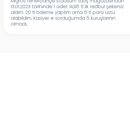
Migros fenerbahçe stadyum satış mağazasından
13.01.2023 tarihinde 1 adet 14,95 tl lik redbul şekersiz
aldım. 20 tl ödeme yaptım ama 5 tl para üstü
alabildim. Kasiyer e sorduğumda 5 kuruşlarının
olmadı...