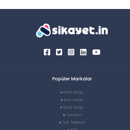
Popüler Markalar
MNG Kargo
Aras Kargo
Sürat Kargo
Trendyol
Türk Telekom
A101