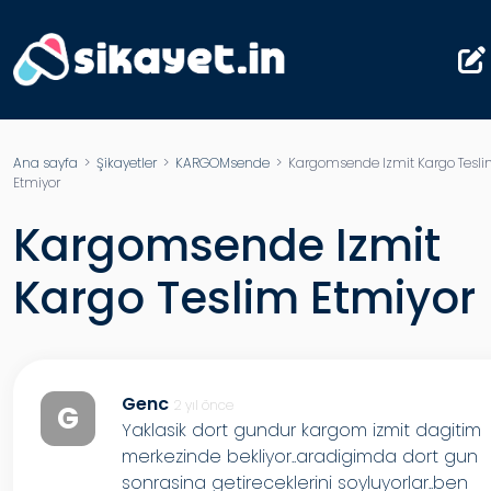
Ana sayfa
>
Şikayetler
>
KARGOMsende
> Kargomsende Izmit Kargo Tesl
Etmiyor
Kargomsende Izmit
Kargo Teslim Etmiyor
Genc
2 yıl önce
G
Yaklasik dort gundur kargom izmit dagitim
merkezinde bekliyor..aradigimda dort gun
sonrasina getireceklerini soyluyorlar..ben