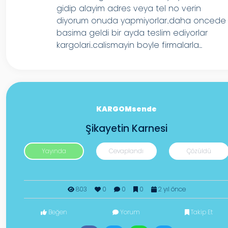
gidip alayim adres veya tel no verin
diyorum onuda yapmiyorlar..daha oncede
basima geldi bir ayda teslim ediyorlar
kargolari..calismayin boyle firmalarla...
KARGOMsende
Şikayetin Karnesi
Yayında
Cevaplandı
Çözüldü
803
0
0
0
2 yıl önce
Beğen
Yorum
Takip Et