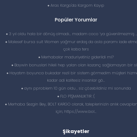
Aras Kargo'da Kargom Kayıp
Popüler Yorumlar
3 yıl oldu hala bir dönüş olmadı… madam coco ‘ya güvenilmezmiş 
Malesef bursa suit Women yağmur erdaş da asla paramı iade etme
çok kaba ters
Merhabalar maduriyetiniz giderildi mi?
Baywin bonuslari hileli hep yalan olan kazanç sağlamayan bir si
Hayatım boyunca bukadar rezil bir sistem görmedim müşteri hizme
kadar adi kalitesiz insanlar gö...
aynı pproblem 10 gün oldu , siz çözebildiniz mi sonunda
FLO PİŞMANLIKTIR :(
Merhaba Sezgin Bey, BOLT KARGO olarak, taleplerinizin anlık cevapl
için; https://www.bol...
Şikayetler