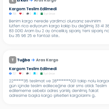
E
Erkan
Aras Kargo
Kargom Teslim Edilmedi
708
0
0
0
3 yıl önce
Benim kargo nerede yardimci olursanız sevinirim
lütfen rica ediyorum kargo kakip bu değilmiş 33 41 38
83 0010 Aram bu 2 ay öncelik.iş sipariş Yeni sipariş n
bu 35 96 25 e fantazi site...
T
Tuğba
Aras Kargo
Kargom Teslim Edilmedi
727
0
0
0
3 yıl önce
22******35 teslimat ve 28********001 takip nolu karg
gün içinde teslim edileceğine dair sms atıldı. Teslim
edilememe sebebi adres yanlılş denilmiş fakat
adresime başka kargo şirketleri kargolarımı g...