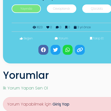
Yayında
Cevaplandı
Çözüldü
1823
0
0
0
3 yıl önce
Beğen
Yorum
Takip Et
Yorumlar
İlk Yorum Yapan Sen Ol
Yorum Yapabilmek İçin
Giriş Yap