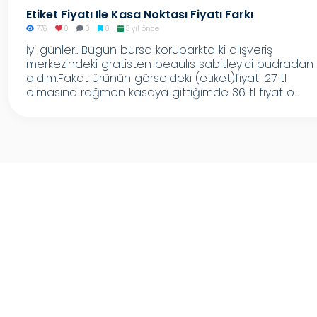
Etiket Fiyatı Ile Kasa Noktası Fiyatı Farkı
776
0
0
0
3 yıl önce
İyi günler.. Bugun bursa koruparkta ki alışveriş
merkezindeki gratisten beaulıs sabitleyici pudradan
aldım.Fakat ürünün görseldeki (etiket)fiyatı 27 tl
olmasına rağmen kasaya gittiğimde 36 tl fiyat o...