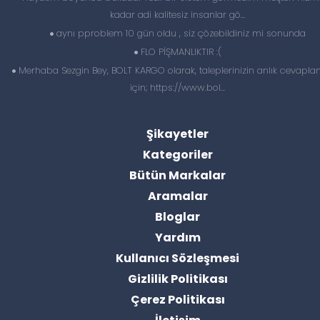
kadar adi kalitesiz insanlar gö...
aynı pproblem 10 gün oldu , siz çözebildiniz mi sonunda
FLO PİŞMANLIKTIR :(
Merhaba Sezgin Bey, BOLT KARGO olarak, taleplerinizin anlık cevapl
için; https://www.bol...
Şikayetler
Kategoriler
Bütün Markalar
Aramalar
Bloglar
Yardım
Kullanıcı Sözleşmesi
Gizlilik Politikası
Çerez Politikası