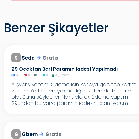
Benzer Şikayetler
S
Seda
Gratis
29 Ocaktan Beri Paramın Iadesi Yapılmadı
762
0
0
0
3 yıl önce
Alışveriş yaptım. Ödeme için kasaya geçince kartımı
verdim. Kartımdan çekmediğini sistemde bir hata
olduğunu söylediler. Nakit olarak ödeme yaptım.
29undan bu yana paramın iadesini alamıyorum.
G
Gizem
Gratis