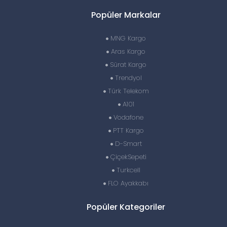
Popüler Markalar
MNG Kargo
Aras Kargo
Sürat Kargo
Trendyol
Türk Telekom
A101
Vodafone
PTT Kargo
D-Smart
ÇiçekSepeti
Turkcell
FLO Ayakkabı
Popüler Kategoriler