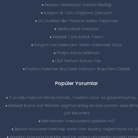
Newarc Markasının Garanti Rezilliği
Kargom Bı Türlü Dağıtıma Çıkmıyor!
29 Ocaktan Beri Paramın Iadesi Yapılmadı
Media Markt Garantisi
Kelebek Cara Koltuk Takımı
Kargom Eve Gelemden Teslim Edilemedi Diyor
Philips Kahve Makinası
D&P Parfum Kokusu Yok
Fosforlu Kalemler Boş Geldi Yazmıyor Boşa Para Ödedik
Popüler Yorumlar
3 yıl oldu hala bir dönüş olmadı… madam coco ‘ya güvenilmezmiş 
Malesef bursa suit Women yağmur erdaş da asla paramı iade etme
çok kaba ters
Merhabalar maduriyetiniz giderildi mi?
Baywin bonuslari hileli hep yalan olan kazanç sağlamayan bir si
Hayatım boyunca bukadar rezil bir sistem görmedim müşteri hizme