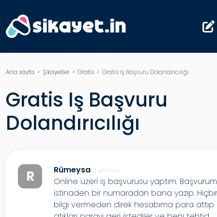
Ana sayfa
>
Şikayetler
>
Gratis
> Gratis Iş Başvuru Dolandırıcılığı
Gratis Iş Başvuru
Dolandırıcılığı
Rümeysa
3 yıl önce
R
Online üzeri iş başvurusu yaptım. Başvuru
istinaden bir numaradan bana yazıp. Hiçbi
bilgi vermeden direk hesabıma para attıp
atıkları parayı geri istediler ve beni tehtid