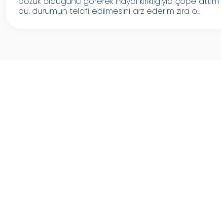
bozuk oldugunu görerek hayal kırıklıgıyla çöpe attım
bu. durumun telafi edilmesini arz ederim zira o...