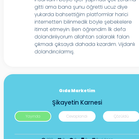
gitti ama bana şunu öğretti ucuz diye
yukarda bahsettiğim platformlar harici
internetten bilinmedik böyle şebekelere
itimat etmeyin. Ben öğrendim İlk defa
dolandırılıyorum allahtan salaralık falan
çıkmadı çıksaydı dahada kızardım. Vijdanlı
dolandırıcılarmış.
Gıda Marketim
Şikayetin Karnesi
Yayında
Cevaplandı
Çözüldü