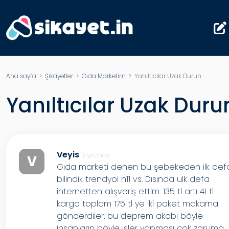
Ana sayfa
>
Şikayetler
>
Gıda Marketim
> Yanıltıcılar Uzak Durun
Yanıltıcılar Uzak Duru
Veyis
3 yıl önce
V
Gıda marketi denen bu şebekeden ilk def
bilindik trendyol n11 vs. Dısında ulk defa
internetten alışveriş ettim. 135 tl artı 41 tl
kargo toplam 175 tl ye iki paket makarna
gönderdiler. bu deprem akabi böyle
insanların böyle işler yapması çok zoruma