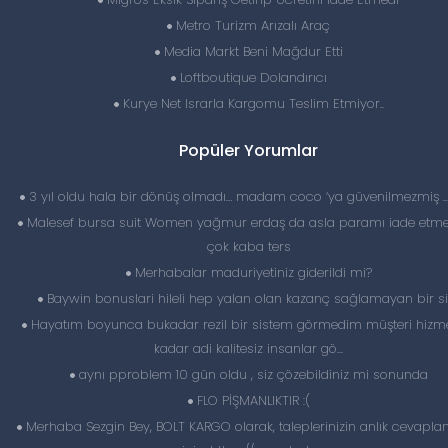
Metro Turizm Arızalı Araç
Media Markt Beni Mağdur Etti
Loftboutique Dolandırıcı
Kurye Net Israrla Kargomu Teslim Etmiyor..
Popüler Yorumlar
3 yıl oldu hala bir dönüş olmadı… madam coco ‘ya güvenilmezmiş 
Malesef bursa suit Women yağmur erdaş da asla paramı iade etme
çok kaba ters
Merhabalar maduriyetiniz giderildi mi?
Baywin bonuslari hileli hep yalan olan kazanç sağlamayan bir si
Hayatım boyunca bukadar rezil bir sistem görmedim müşteri hizme
kadar adi kalitesiz insanlar gö...
aynı pproblem 10 gün oldu , siz çözebildiniz mi sonunda
FLO PİŞMANLIKTIR :(
Merhaba Sezgin Bey, BOLT KARGO olarak, taleplerinizin anlık cevapl