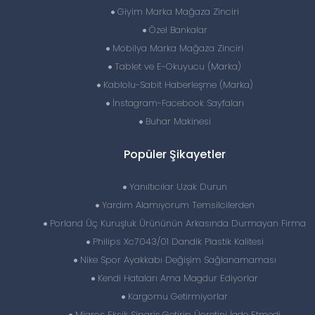
Giyim Marka Mağaza Zinciri
Özel Bankalar
Mobilya Marka Mağaza Zinciri
Tablet ve E-Okuyucu (Marka)
Kablolu-Sabit Haberleşme (Marka)
İnstagram-Facebook Sayfaları
Buhar Makinesi
Popüler Şikayetler
Yanıltıcılar Uzak Durun
Yardım Alamıyorum Temsilcilerden
Porland Üç Kuruşluk Ürününün Arkasında Durmayan Firma
Philips Xc7043/01 Dandik Plastik Kalitesi
Nike Spor Ayakkabı Değişim Sağlanamaması
Kendi Hataları Ama Magdur Ediyorlar
Kargomu Getirmiyorlar
Migros Eksik Sipariş Getirip Ücretini İade Etmedi