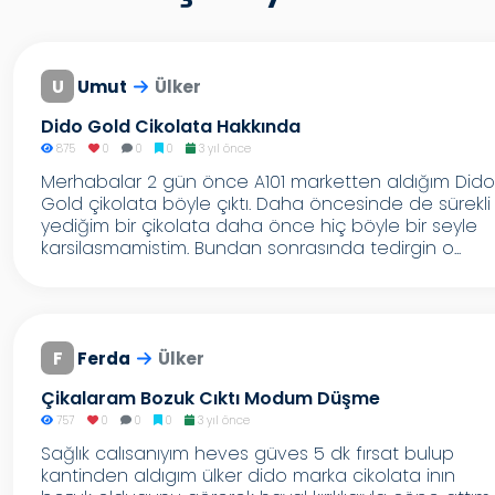
U
Umut
Ülker
Dido Gold Cikolata Hakkında
875
0
0
0
3 yıl önce
Merhabalar 2 gün önce A101 marketten aldığım Dido
Gold çikolata böyle çıktı. Daha öncesinde de sürekli
yediğim bir çikolata daha önce hiç böyle bir seyle
karsilasmamistim. Bundan sonrasında tedirgin o...
F
Ferda
Ülker
Çikalaram Bozuk Cıktı Modum Düşme
757
0
0
0
3 yıl önce
Sağlık calısanıyım heves güves 5 dk fırsat bulup
kantinden aldıgım ülker dido marka cikolata inın