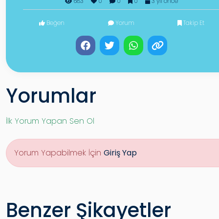
683
0
0
0
3 yıl önce
Beğen
Yorum
Takip Et
Yorumlar
İlk Yorum Yapan Sen Ol
Yorum Yapabilmek İçin
Giriş Yap
Benzer Şikayetler