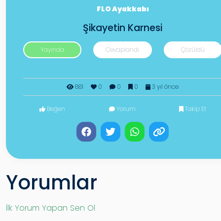
FLO Ayakkabı
Şikayetin Karnesi
Yayında
Cevaplandı
Çözüldü
881
0
0
0
3 yıl önce
Beğen
Yorum
Takip Et
Yorumlar
İlk Yorum Yapan Sen Ol