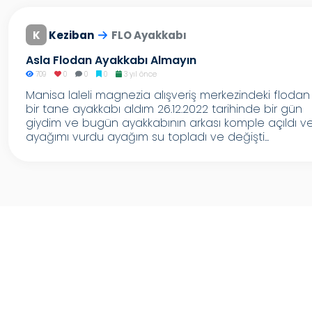
K
Keziban
FLO Ayakkabı
Asla Flodan Ayakkabı Almayın
709
0
0
0
3 yıl önce
Manisa laleli magnezia alışveriş merkezindeki flodan
bir tane ayakkabı aldım 26.12.2022 tarihinde bir gün
giydim ve bugün ayakkabının arkası komple açıldı v
ayağımı vurdu ayağım su topladı ve değişti...