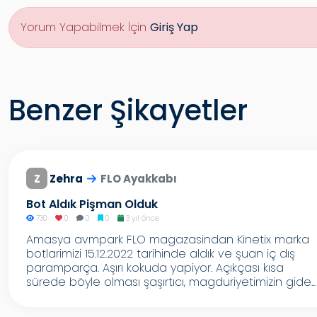
Yorum Yapabilmek İçin
Giriş Yap
Benzer Şikayetler
Z
Zehra
FLO Ayakkabı
Bot Aldık Pişman Olduk
730
0
0
0
3 yıl önce
Amasya avmpark FLO magazasindan Kinetix marka
botlarimizi 15.12.2022 tarihinde aldık ve şuan iç dış
paramparça. Aşırı kokuda yapiyor. Açıkçası kısa
sürede böyle olması şaşırtıcı, magduriyetimizin gide...