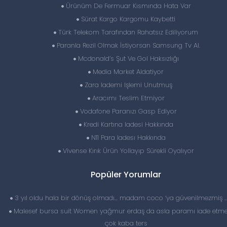
Ürünüm De Fermuar Kısmında Hata Var
Sürat Kargo Kargomu Kaybetti
Türk Telekom Tarafından Rahatsız Ediliyorum
Paranla Rezil Olmak İstiyorsan Samsung Tv Al.
Mcdonald’s Şut Ve Gol Haksızlığı
Media Market Aldatiyor
Zara Iademi Işlemi Unutmuş
Aracımı Teslim Etmiyor
Vodafone Paranızı Gasp Ediyor
Kredi Kartına Iadesi Hakkında
N11 Para Iadesı Hakkında
Vivense Kırık Ürün Yollayıp Sürekli Oyalıyor
Popüler Yorumlar
3 yıl oldu hala bir dönüş olmadı… madam coco ‘ya güvenilmezmiş 
Malesef bursa suit Women yağmur erdaş da asla paramı iade etme
çok kaba ters