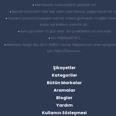
Merhabalar maduriyetiniz giderildi mi?
Baywin bonuslari hileli hep yalan olan kazanç sağlamayan bir si
Hayatım boyunca bukadar rezil bir sistem görmedim müşteri hizme
kadar adi kalitesiz insanlar gö...
aynı pproblem 10 gün oldu , siz çözebildiniz mi sonunda
FLO PİŞMANLIKTIR :(
Merhaba Sezgin Bey, BOLT KARGO olarak, taleplerinizin anlık cevapl
için; https://www.bol...
Şikayetler
Kategoriler
Bütün Markalar
Aramalar
Bloglar
Yardım
Kullanıcı Sözleşmesi