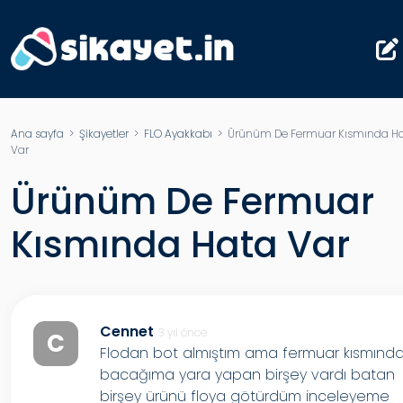
Ana sayfa
>
Şikayetler
>
FLO Ayakkabı
> Ürünüm De Fermuar Kısmında H
Var
Ürünüm De Fermuar
Kısmında Hata Var
Cennet
3 yıl önce
C
Flodan bot almıştım ama fermuar kısmınd
bacağıma yara yapan birşey vardı batan
birşey ürünü floya götürdüm inceleyeme