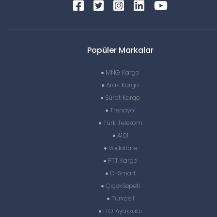
Popüler Markalar
MNG Kargo
Aras Kargo
Sürat Kargo
Trendyol
Türk Telekom
A101
Vodafone
PTT Kargo
D-Smart
ÇiçekSepeti
Turkcell
FLO Ayakkabı