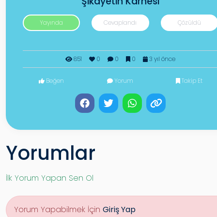
Şikayetin Karnesi
Yayında
Cevaplandı
Çözüldü
851
0
0
0
3 yıl önce
Beğen
Yorum
Takip Et
Yorumlar
İlk Yorum Yapan Sen Ol
Yorum Yapabilmek İçin
Giriş Yap