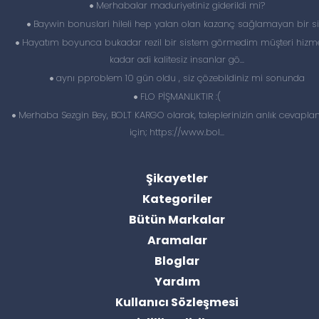
Merhabalar maduriyetiniz giderildi mi?
Baywin bonuslari hileli hep yalan olan kazanç sağlamayan bir si
Hayatım boyunca bukadar rezil bir sistem görmedim müşteri hizme
kadar adi kalitesiz insanlar gö...
aynı pproblem 10 gün oldu , siz çözebildiniz mi sonunda
FLO PİŞMANLIKTIR :(
Merhaba Sezgin Bey, BOLT KARGO olarak, taleplerinizin anlık cevapl
için; https://www.bol...
Şikayetler
Kategoriler
Bütün Markalar
Aramalar
Bloglar
Yardım
Kullanıcı Sözleşmesi