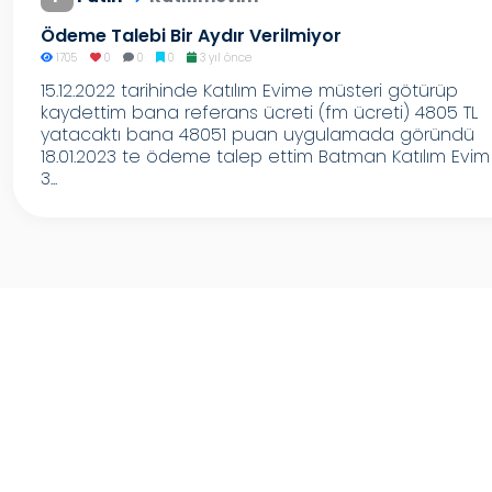
Ödeme Talebi Bir Aydır Verilmiyor
1705
0
0
0
3 yıl önce
15.12.2022 tarihinde Katılım Evime müsteri götürüp
kaydettim bana referans ücreti (fm ücreti) 4805 TL
yatacaktı bana 48051 puan uygulamada göründü
18.01.2023 te ödeme talep ettim Batman Katılım Evim
3...