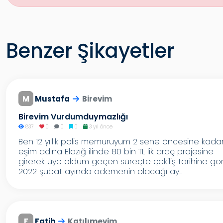
Benzer Şikayetler
M
Mustafa
Birevim
Birevim Vurdumduymazlığı
837
0
0
0
3 yıl önce
Ben 12 yıllık polis memuruyum 2 sene öncesine kada
eşim adına Elazığ ilinde 80 bin TL lik araç projesine
girerek üye oldum geçen süreçte çekiliş tarihine gö
2022 şubat ayında ödemenin olacağı ay...
F
Fatih
Katılımevim