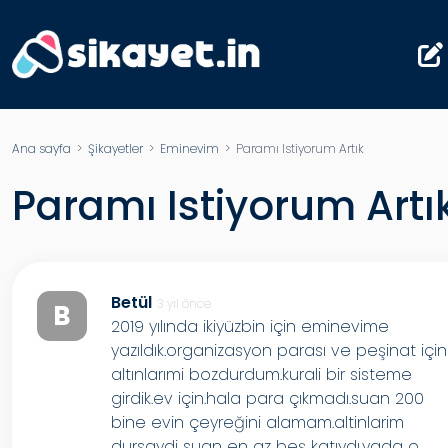
Ana sayfa
>
Şikayetler
>
Eminevim
> Paramı Istiyorum Artık
Paramı Istiyorum Artı
Betül
3 yıl önce
B
2019 yılında ikiyüzbin için eminevime
yazıldık.organizasyon parası ve peşinat için
altınlarımi bozdurdum.kurali bir sisteme
girdik.ev için.hala para çıkmadı.suan 200
bine evin çeyreğini alamam.altinlarim
dursaydi suan en az beş katıydı.yada o