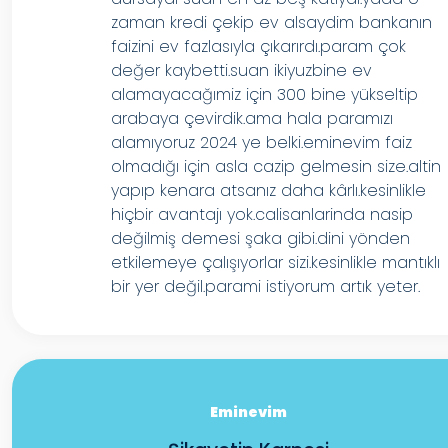
zaman kredi çekip ev alsaydim bankanın
faizini ev fazlasıyla çıkarırdı.param çok
değer kaybetti.suan ikiyuzbine ev
alamayacağımiz için 300 bine yükseltip
arabaya çevirdik.ama hala paramızı
alamıyoruz 2024 ye belki.eminevim faiz
olmadığı için asla cazip gelmesin size.altin
yapıp kenara atsanız daha kârlı.kesinlikle
hiçbir avantajı yok.calisanlarinda nasip
değilmiş demesi şaka gibi.dini yönden
etkilemeye çalışıyorlar sizi.kesinlikle mantıklı
bir yer değil.parami istiyorum artık yeter.
Eminevim