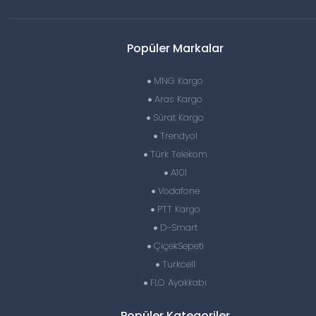
Popüler Markalar
MNG Kargo
Aras Kargo
Sürat Kargo
Trendyol
Türk Telekom
A101
Vodafone
PTT Kargo
D-Smart
ÇiçekSepeti
Turkcell
FLO Ayakkabı
Popüler Kategoriler