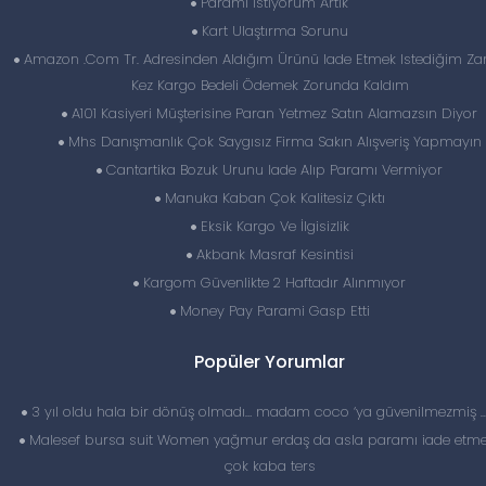
Paramı Istiyorum Artık
Kart Ulaştırma Sorunu
Amazon .Com Tr. Adresinden Aldığım Ürünü Iade Etmek Istediğim Z
Kez Kargo Bedeli Ödemek Zorunda Kaldım
A101 Kasiyeri Müşterisine Paran Yetmez Satın Alamazsın Diyor
Mhs Danışmanlık Çok Saygısız Firma Sakın Alışveriş Yapmayın
Cantartika Bozuk Urunu Iade Alıp Paramı Vermiyor
Manuka Kaban Çok Kalitesiz Çıktı
Eksik Kargo Ve İlgisizlik
Akbank Masraf Kesintisi
Kargom Güvenlikte 2 Haftadır Alınmıyor
Money Pay Parami Gasp Etti
Popüler Yorumlar
3 yıl oldu hala bir dönüş olmadı… madam coco ‘ya güvenilmezmiş 
Malesef bursa suit Women yağmur erdaş da asla paramı iade etme
çok kaba ters